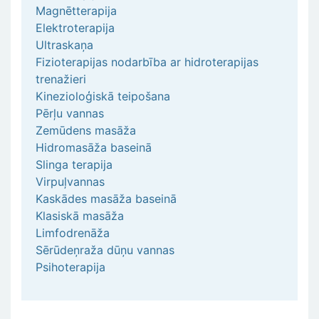
Magnētterapija
Elektroterapija
Ultraskaņa
Fizioterapijas nodarbība ar hidroterapijas
trenažieri
Kinezioloģiskā teipošana
Pērļu vannas
Zemūdens masāža
Hidromasāža baseinā
Slinga terapija
Virpuļvannas
Kaskādes masāža baseinā
Klasiskā masāža
Limfodrenāža
Sērūdeņraža dūņu vannas
Psihoterapija