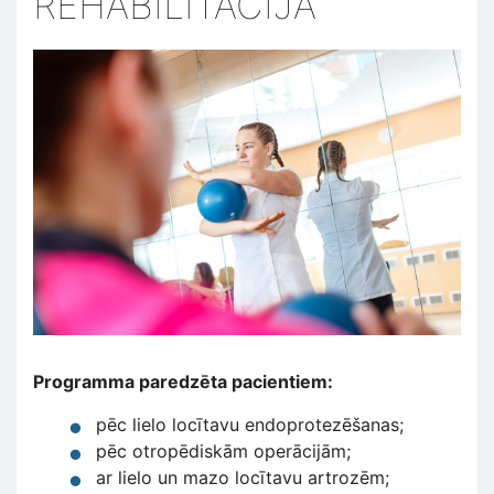
REHABILITĀCIJA
Programma paredzēta pacientiem:
pēc lielo locītavu endoprotezēšanas;
pēc otropēdiskām operācijām;
ar lielo un mazo locītavu artrozēm;