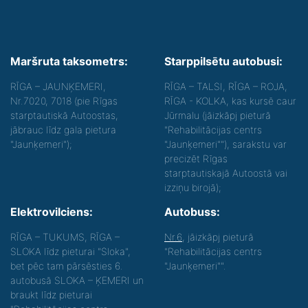
Maršruta taksometrs:
Starppilsētu autobusi:
RĪGA – JAUNĶEMERI,
RĪGA – TALSI, RĪGA – ROJA,
Nr.7020, 7018 (pie Rīgas
RĪGA - KOLKA, kas kursē caur
starptautiskā Autoostas,
Jūrmalu (jāizkāpj pieturā
jābrauc līdz gala pietura
"Rehabilitācijas centrs
"Jaunķemeri");
"Jaunķemeri""), sarakstu var
precizēt Rīgas
starptautiskajā Autoostā vai
izziņu birojā);
Elektrovilciens:
Autobuss:
RĪGA – TUKUMS, RĪGA –
Nr.6
, jāizkāpj pieturā
SLOKA līdz pieturai "Sloka",
"Rehabilitācijas centrs
bet pēc tam pārsēsties 6.
"Jaunķemeri"".
autobusā SLOKA – ĶEMERI un
braukt līdz pieturai