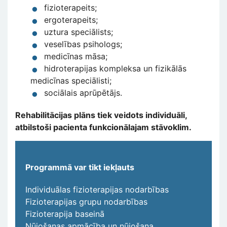
fizioterapeits;
ergoterapeits;
uztura speciālists;
veselības psihologs;
medicīnas māsa;
hidroterapijas kompleksa un fizikālās
medicīnas speciālisti;
sociālais aprūpētājs.
Rehabilitācijas plāns tiek veidots individuāli,
atbilstoši pacienta funkcionālajam stāvoklim.
Programmā var tikt iekļauts
Individuālas fizioterapijas nodarbības
Fizioterapijas grupu nodarbības
Fizioterapija baseinā
Nūjošanas apmācība un nūjošana