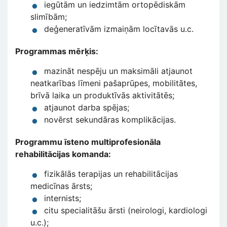
iegūtām un iedzimtām ortopēdiskām
slimībām;
deģeneratīvām izmaiņām locītavās u.c.
Programmas mērķis:
mazināt nespēju un maksimāli atjaunot
neatkarības līmeni pašaprūpes, mobilitātes,
brīvā laika un produktīvās aktivitātēs;
atjaunot darba spējas;
novērst sekundāras komplikācijas.
Programmu īsteno multiprofesionāla
rehabilitācijas komanda:
fizikālās terapijas un rehabilitācijas
medicīnas ārsts;
internists;
citu specialitāšu ārsti (neirologi, kardiologi
u.c.);