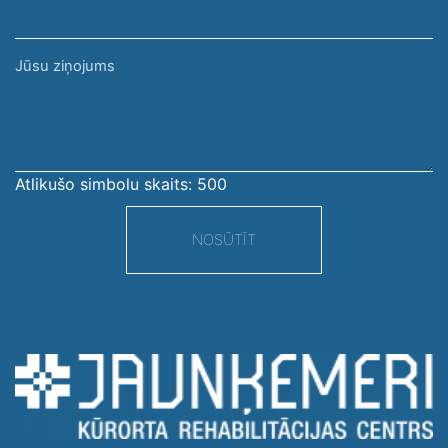
Jūsu
ziņojums
Atlikušo simbolu skaits:
500
NOSŪTĪT