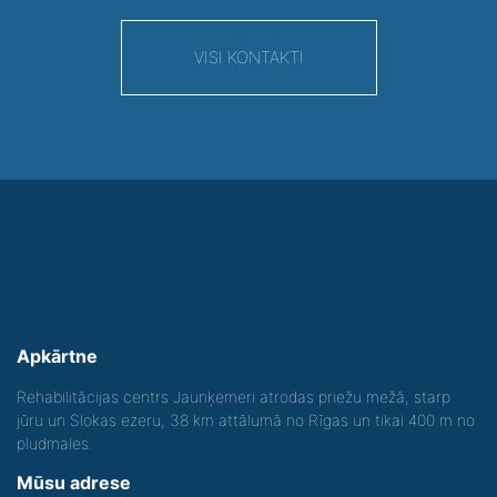
VISI KONTAKTI
Apkārtne
Rehabilitācijas centrs Jaunķemeri atrodas priežu mežā, starp
jūru un Slokas ezeru, 38 km attālumā no Rīgas un tikai 400 m no
pludmales.
Mūsu adrese