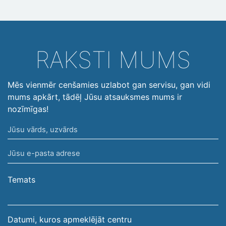
RAKSTI MUMS
Mēs vienmēr cenšamies uzlabot gan servisu, gan vidi
mums apkārt, tādēļ Jūsu atsauksmes mums ir
nozīmīgas!
Jūsu
vārds,
Jūsu
uzvārds
e-
pasta
Temats
adrese
Datumi, kuros apmeklējāt centru