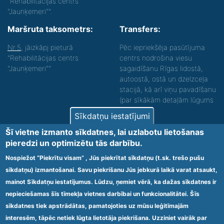
"Rehabilitācijas centrs
"Jaunķemeri"".
Maršruta taksometrs:
Transfers:
Nr.5
, jāizkāpj pieturā
Pēc iepriekšēja pasūtījuma
"Rehabilitācijas centrs
centrs nodrošina viesu
"Jaunķemeri""
sagaidīšanu Rīgas lidostā,
autoostā, ostā un dzelzceļa
stacijā, kā arī viņu pavadīšanu
(par sīkākām detaļām lūgums
zvanīt).
Sīkdatņu iestatījumi
Nodrošinām vides piekļūstamību personām ar
Šī vietne izmanto sīkdatnes, lai uzlabotu lietošanas
funkcionāliem traucējumiem! SIA „Sanare-KRC
pieredzi un optimizētu tās darbību.
Jaunķemeri”, Kolkas ielā 20, Jūrmalā ir nodrošināta vides
piekļūstamība personām ar funkcionāliem traucējumiem,
Nospiežot “Piekrītu visam” , Jūs piekrītat sīkdatņu (t.sk. trešo pušu
tādejādi nodrošinot atbilstību Ministru kabineta
sīkdatņu) izmantošanai. Savu piekrišanu Jūs jebkurā laikā varat atsaukt,
2009.gada 20.janvāra noteikumos Nr.60 „Noteikumi par
mainot Sīkdatņu iestatījumus. Lūdzu, ņemiet vērā, ka dažas sīkdatnes ir
obligātajām prasībām ārstniecības iestādēm un to
struktūrvienībām” minētajām prasībām.
nepieciešamas šīs tīmekļa vietnes darbībai un funkcionalitātei. Šīs
sīkdatnes tiek apstrādātas, pamatojoties uz mūsu leģitīmajām
interesēm, tāpēc netiek lūgta lietotāja piekrišana. Uzziniet vairāk par