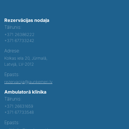
Rezervācijas nodaļa
Tālrunis:
+371 26386222
+371 67733242
Adrese:
Kolkas iela 20, Jūrmalā,
Latvijā, LV-2012
Epasts:
rezervacija@jaunkemeri.lv
Ambulatorā klīnika
Tālrunis:
+371 26631659
+371 67733548
Epasts: