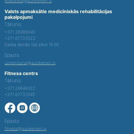
poliklinika@jaunkemeri.lv
Valsts apmaksātie medicīniskās rehabilitācijas
pakalpojumi
Tālrunis:
+371 28369340
+371 67733522
Darba dienās līdz plkst.16:00
Epasts:
uznemsana@jaunkemeri.lv
Fitnesa centrs
Tālrunis:
+371 26646022
+371 67733545
Epasts:
fitness@jaunkemeri.lv