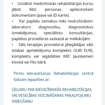
• Uzsākot medicīniskās rehabilitācijas kursu
jābūt līdzi personas apliecinošam
dokumentam (pase vai ID karte).
• Par papildu samaksu mēs nodrošināsim:
laboratoro diagnostiku, diagnostiskos
izmeklējumus, speciālistu konsultācijas,
papildus procedūras saskaņā ar indikācijām.
• Sāls terapijas procedūrai jāiegādājas sāls
istabas apmeklējumu komplekts (3,80 EUR),
komplektu var iegādāties KRC Jaunķemeri
kioskā vai Fito bārā.
Pirms iebraukšanas Rehabilitācijas centrā
lūdzam iepazīties ar:
LĪGUMU PAR MEDICĪNISKĀS REHABILITĀCIJAS
VAI VESELĪBAS VEICINĀŠANAS PAKALPOJUMU
SNIEGŠANU