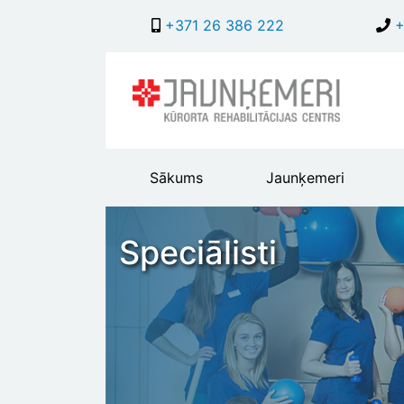
+371 26 386 222
+
Main
Sākums
Jaunķemeri
header
menu
Speciālisti