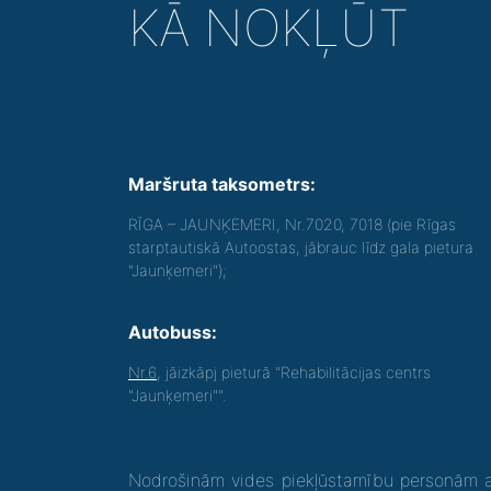
KĀ NOKĻŪT
Maršruta taksometrs:
RĪGA – JAUNĶEMERI, Nr.7020, 7018 (pie Rīgas
starptautiskā Autoostas, jābrauc līdz gala pietura
"Jaunķemeri");
Autobuss:
Nr.6
, jāizkāpj pieturā "Rehabilitācijas centrs
"Jaunķemeri"".
Nodrošinām vides piekļūstamību personām ar