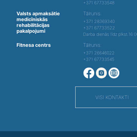
+371 67733548
Valsts apmaksātie
Tālrunis:
medicīniskās
+371 28369340
rehabilitācijas
+371 67733522
pakalpojumi
Darba dienās līdz plkst.16:
Fitnesa centrs
Tālrunis:
+371 26646022
+371 67733545
VISI KONTAKTI