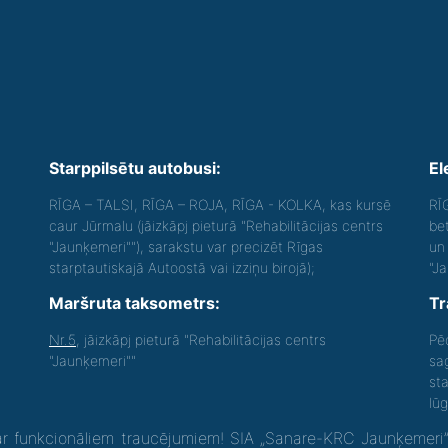
Starppilsētu autobusi:
El
RĪGA – TALSI, RĪGA – ROJA, RĪGA - KOLKA, kas kursē
RĪ
caur Jūrmalu (jāizkāpj pieturā "Rehabilitācijas centrs
be
"Jaunķemeri""), sarakstu var precizēt Rīgas
un 
starptautiskajā Autoostā vai izziņu birojā);
"J
Maršruta taksometrs:
Tr
Nr.5
, jāizkāpj pieturā "Rehabilitācijas centrs
Pē
"Jaunķemeri""
sa
st
lū
 funkcionāliem traucējumiem! SIA „Sanare-KRC Jaunķemeri”, K