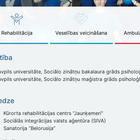
Rehabilitācija
Veselības veicināšana
Ambula
ītība
pils universitāte, Sociālo zinātņu bakalaura grāds psiholoģ
pils universitāte, Sociālo zinātņu maģistra grāds psiholoģ
edze
Kūrorta rehabilitācijas centrs “Jaunķemeri”
Sociālās integrācijas valsts aģentūra (SIVA)
Sanatorija “Belorusija”