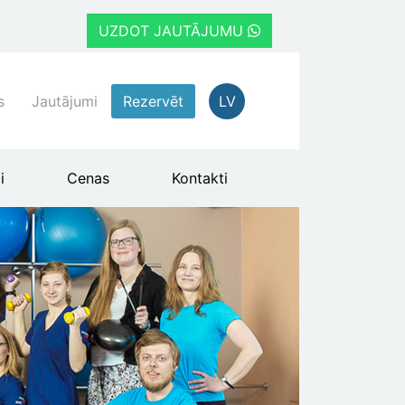
UZDOT JAUTĀJUMU
s
Jautājumi
Rezervēt
LV
i
Cenas
Kontakti