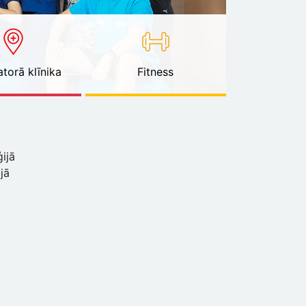
torā klīnika
Fitness
ijā
ijā