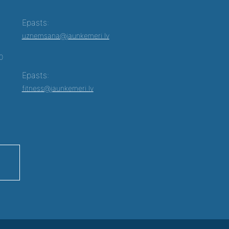
Epasts:
uznemsana@jaunkemeri.lv
00
Epasts:
fitness@jaunkemeri.lv