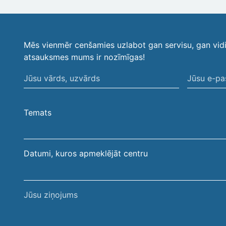
Mēs vienmēr cenšamies uzlabot gan servisu, gan vid
atsauksmes mums ir nozīmīgas!
Jūsu
Jūsu
vārds,
e-
uzvārds
pasta
Temats
adrese
Datumi, kuros apmeklējāt centru
Jūsu
ziņojums