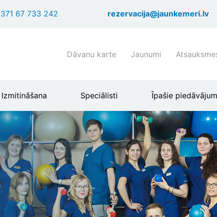
Pārlekt
371 67 733 242
rezervacija@jaunkemeri.lv
uz
galveno
saturu
Shortcuts
Dāvanu karte
Jaunumi
Atsauksme
header
menu
Izmitināšana
Speciālisti
Īpašie piedāvājum