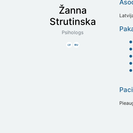
Asoc
Žanna
Latvi
Strutinska
Paka
Psihologs
Latviski
Krieviski
Paci
Pieau