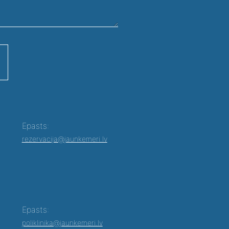
Epasts:
rezervacija@jaunkemeri.lv
Epasts:
poliklinika@jaunkemeri.lv