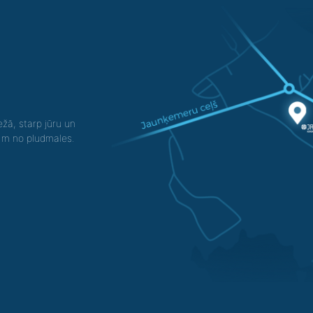
žā, starp jūru un
0 m no pludmales.