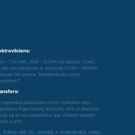
ektrovilciens:
GA – TUKUMS, RĪGA – SLOKA līdz pieturai "Sloka",
t pēc tam pārsēsties 6. autobusā SLOKA – ĶEMERI
braukt līdz pieturai "Rehabilitācijas centrs
aunķemeri"".
ansfers:
c iepriekšēja pasūtījuma centrs nodrošina viesu
gaidīšanu Rīgas lidostā, autoostā, ostā un dzelzceļa
acijā, kā arī viņu pavadīšanu (par sīkākām detaļām
gums zvanīt).
olkas ielā 20, Jūrmalā ir nodrošināta vides