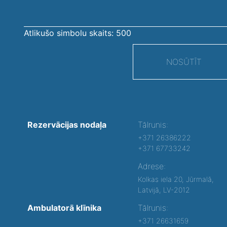
Atlikušo simbolu skaits:
500
NOSŪTĪT
Rezervācijas nodaļa
Tālrunis:
+371 26386222
+371 67733242
Adrese:
Kolkas iela 20, Jūrmalā,
Latvijā, LV-2012
Ambulatorā klīnika
Tālrunis:
+371 26631659