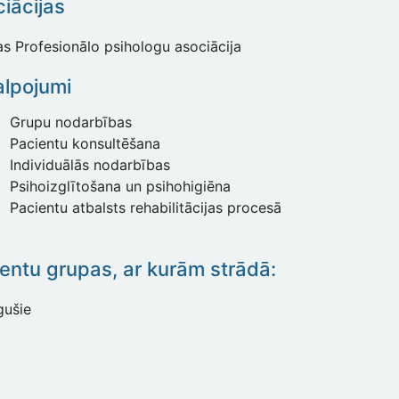
iācijas
jas Profesionālo psihologu asociācija
lpojumi
Grupu nodarbības
Pacientu konsultēšana
Individuālās nodarbības
Psihoizglītošana un psihohigiēna
Pacientu atbalsts rehabilitācijas procesā
entu grupas, ar kurām strādā:
gušie