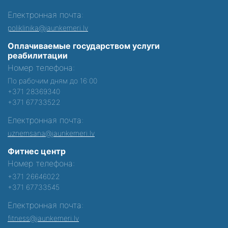
Електронная почта:
poliklinika@jaunkemeri.lv
Оплачиваемые государством услуги
реабилитации
Номер телефона:
По рабочим дням до 16:00
+371 28369340
+371 67733522
Електронная почта:
uznemsana@jaunkemeri.lv
Фитнес центр
Номер телефона:
+371 26646022
+371 67733545
Електронная почта:
fitness@jaunkemeri.lv