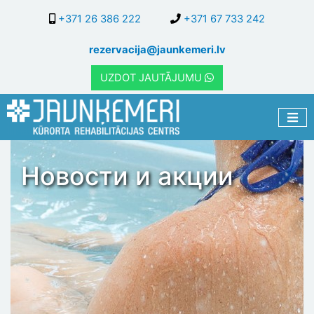
Перейти
+371 26 386 222
+371 67 733 242
к
основному
rezervacija@jaunkemeri.lv
содержанию
UZDOT JAUTĀJUMU
Новости и акции