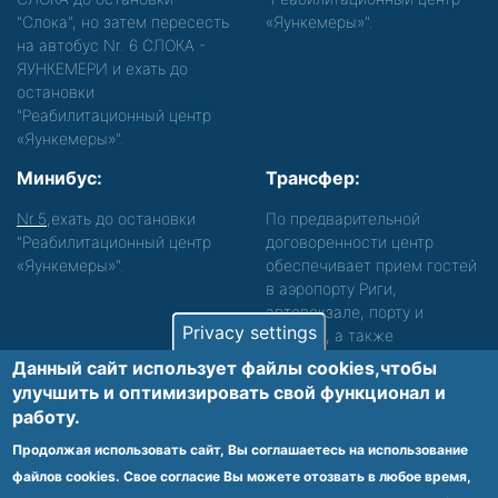
"Слока", но затем пересесть
«Яункемеры»".
на автобус Nr. 6 СЛОКА -
ЯУНКЕМЕРИ и ехать до
остановки
"Реабилитационный центр
«Яункемеры»".
Минибус:
Трансфер:
Nr.5
,ехать до остановки
По предварительной
"Реабилитационный центр
договоренности центр
«Яункемеры»".
обеспечивает прием гостей
в аэропорту Риги,
автовокзале, порту и
Privacy settings
вокзале, а также
сопровождение. Просьба
Данный сайт использует файлы cookies,чтобы
звонить, чтобы уточнить
улучшить и оптимизировать cвой функционал и
детали.
работу.
Обеспечиваем доступность среды для лиц с
Продолжая использовать сайт, Вы соглашаетесь на использование
функциональными нарушениями.
файлов cookies. Свое согласие Вы можете отозвать в любое время,