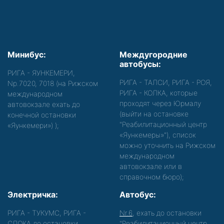
Минибус:
Междугородние
автобусы:
РИГА - ЯУНКЕМЕРИ,
РИГА - ТАЛСИ, РИГА - РОЯ,
Nр.7020, 7018 (на Рижском
РИГА - КОЛКА, которые
международном
проходят через Юрмалу
автовокзале ехать до
(выйти на остановке
конечной остановки
"Реабилитационный центр
«Яункемери»)
);
«Яункемеры»"), список
можно уточнить на Рижском
международном
автовокзале или в
справочном бюро);
Электричка:
Автобус:
РИГА - ТУКУМС, РИГА -
Nr.6
, ехать до остановки
СЛОКА до остановки
"Реабилитационный центр