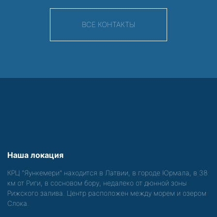
ВСЕ КОНТАКТЫ
Наша локация
КРЦ "Яункемери" находится в Латвии, в городе Юрмала, в 38
км от Риги, в сосновом бору, недалеко от дюнной зоны
Рижского залива. Центр расположен между морем и озером
Слока.