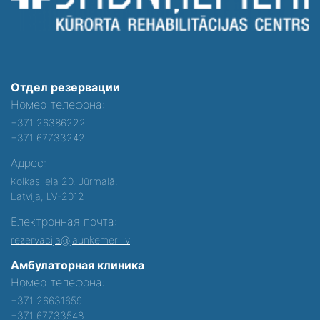
Отдел резервации
Номер телефона:
+371 26386222
+371 67733242
Адрес:
Kolkas iela 20, Jūrmalā,
Latvija, LV-2012
Електронная почта:
rezervacija@jaunkemeri.lv
Амбулаторная клиника
Номер телефона:
+371 26631659
+371 67733548