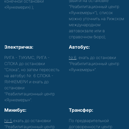
(выйти на остановке
конечной остановки
"Реабилитационный центр
«Яункемери»)
);
«Яункемеры»"), список
можно уточнить на Рижском
международном
автовокзале или в
справочном бюро);
Электричка:
Автобус:
РИГА - ТУКУМС, РИГА -
Nr.6
, ехать до остановки
СЛОКА до остановки
"Реабилитационный центр
"Слока", но затем пересесть
«Яункемеры»".
на автобус Nr. 6 СЛОКА -
ЯУНКЕМЕРИ и ехать до
остановки
"Реабилитационный центр
«Яункемеры»".
Минибус:
Трансфер:
Nr.5
,ехать до остановки
По предварительной
"Реабилитационный центр
договоренности центр