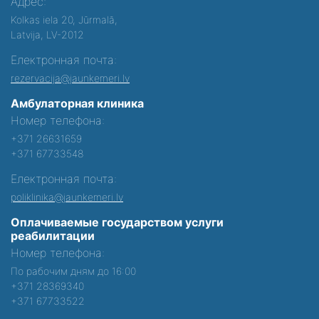
Адрес:
Kolkas iela 20, Jūrmalā,
Latvija, LV-2012
Електронная почта:
rezervacija@jaunkemeri.lv
Амбулаторная клиника
Номер телефона:
+371 26631659
+371 67733548
Електронная почта:
poliklinika@jaunkemeri.lv
Оплачиваемые государством услуги
реабилитации
Номер телефона:
По рабочим дням до 16:00
+371 28369340
+371 67733522