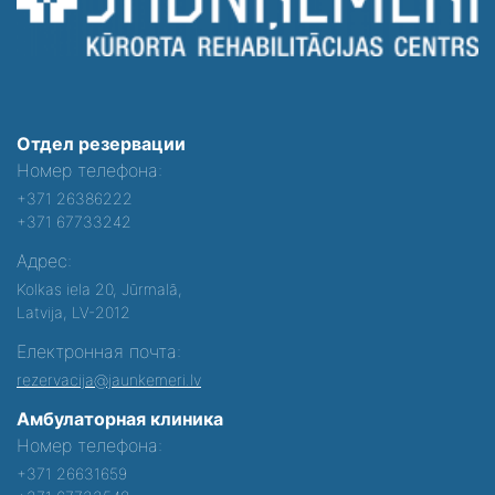
Отдел резервации
Номер телефона:
+371 26386222
+371 67733242
Адрес:
Kolkas iela 20, Jūrmalā,
Latvija, LV-2012
Електронная почта:
rezervacija@jaunkemeri.lv
Амбулаторная клиника
Номер телефона:
+371 26631659