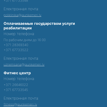
+371 67733548
Електронная почта:
poliklinika@jaunkemeri.lv
Оплачиваемые государством услуги
реабилитации
Номер телефона:
По рабочим дням до 16:00
+371 28369340
+371 67733522
Електронная почта:
uznemsana@jaunkemeri.lv
Фитнес центр
Номер телефона:
+371 26646022
+371 67733545
Електронная почта:
fitness@jaunkemeri.lv