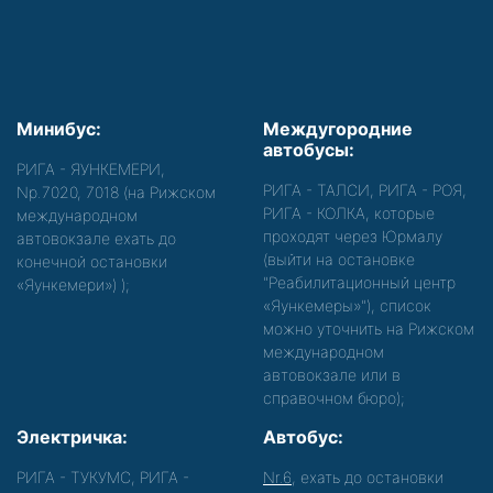
Минибус:
Междугородние
автобусы:
РИГА - ЯУНКЕМЕРИ,
РИГА - ТАЛСИ, РИГА - РОЯ,
Nр.7020, 7018 (на Рижском
РИГА - КОЛКА, которые
международном
проходят через Юрмалу
автовокзале ехать до
(выйти на остановке
конечной остановки
"Реабилитационный центр
«Яункемери»)
);
«Яункемеры»"), список
можно уточнить на Рижском
международном
автовокзале или в
справочном бюро);
Электричка:
Автобус:
РИГА - ТУКУМС, РИГА -
Nr.6
, ехать до остановки