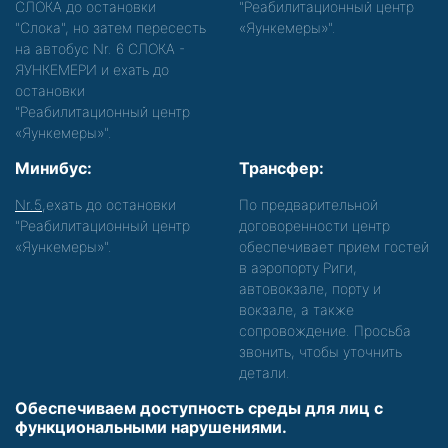
СЛОКА до остановки
"Реабилитационный центр
"Слока", но затем пересесть
«Яункемеры»".
на автобус Nr. 6 СЛОКА -
ЯУНКЕМЕРИ и ехать до
остановки
"Реабилитационный центр
«Яункемеры»".
Минибус:
Трансфер:
Nr.5
,ехать до остановки
По предварительной
"Реабилитационный центр
договоренности центр
«Яункемеры»".
обеспечивает прием гостей
в аэропорту Риги,
автовокзале, порту и
вокзале, а также
сопровождение. Просьба
звонить, чтобы уточнить
детали.
Обеспечиваем доступность среды для лиц с
функциональными нарушениями.