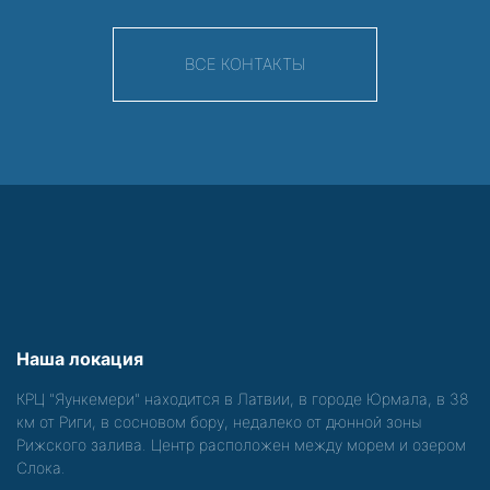
ВСЕ КОНТАКТЫ
Наша локация
КРЦ "Яункемери" находится в Латвии, в городе Юрмала, в 38
км от Риги, в сосновом бору, недалеко от дюнной зоны
Рижского залива. Центр расположен между морем и озером
Слока.