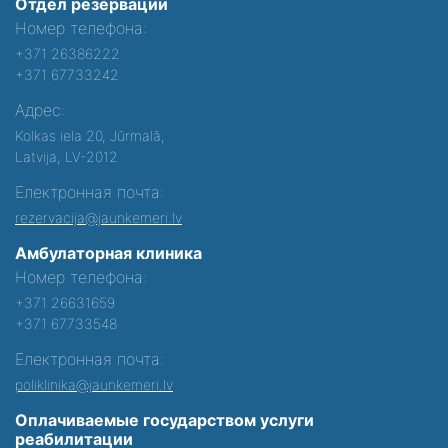
Отдел резервации
Номер телефона:
+371 26386222
+371 67733242
Адрес:
Kolkas iela 20, Jūrmalā,
Latvija, LV-2012
Електронная почта:
rezervacija@jaunkemeri.lv
Амбулаторная клиника
Номер телефона:
+371 26631659
+371 67733548
Електронная почта:
poliklinika@jaunkemeri.lv
Оплачиваемые государством услуги
реабилитации