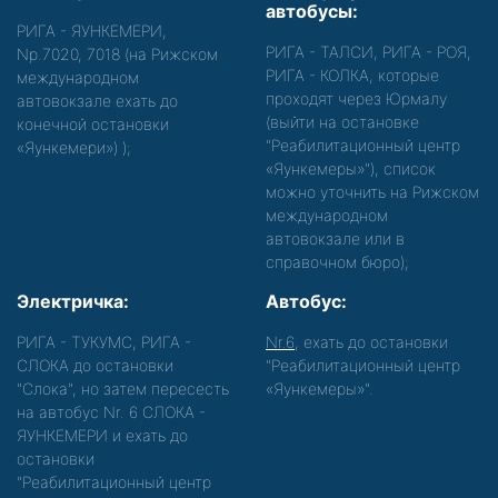
автобусы:
РИГА - ЯУНКЕМЕРИ,
РИГА - ТАЛСИ, РИГА - РОЯ,
Nр.7020, 7018 (на Рижском
РИГА - КОЛКА, которые
международном
проходят через Юрмалу
автовокзале ехать до
(выйти на остановке
конечной остановки
"Реабилитационный центр
«Яункемери»)
);
«Яункемеры»"), список
можно уточнить на Рижском
международном
автовокзале или в
справочном бюро);
Электричка:
Автобус:
РИГА - ТУКУМС, РИГА -
Nr.6
, ехать до остановки
СЛОКА до остановки
"Реабилитационный центр
"Слока", но затем пересесть
«Яункемеры»".
на автобус Nr. 6 СЛОКА -
ЯУНКЕМЕРИ и ехать до
остановки
"Реабилитационный центр