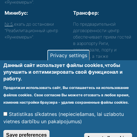
«Яункемеры»".
Минибус:
Трансфер:
Nr.5
,ехать до остановки
По предварительной
"Реабилитационный центр
договоренности центр
«Яункемеры»".
обеспечивает прием гостей
в аэропорту Риги,
автовокзале, порту и
Privacy settings
вокзале, а также
сопровождение. Просьба
Данный сайт использует файлы cookies,чтобы
звонить, чтобы уточнить
улучшить и оптимизировать cвой функционал и
детали.
работу.
Обеспечиваем доступность среды для лиц с
Продолжая использовать сайт, Вы соглашаетесь на использование
функциональными нарушениями.
файлов cookies. Свое согласие Вы можете отозвать в любое время,
Footer
изменив настройки браузера - удалив сохраненные файлы cookies.
Vietnes karte
Noteikumi un privātuma politika
menu
Statistikas sīkdatnes (nepieciešamas, lai uzlabotu
vietnes darbību un pakalpojumus)
© 2020 Kūrorta Rehabilitācijas Centrs - Jaunķemeri. Visas tiesības
Save preferences