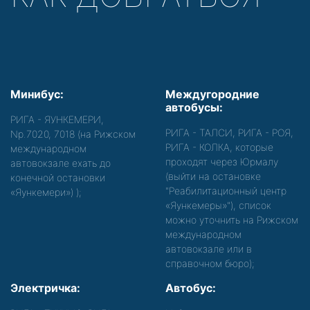
Минибус:
Междугородние
автобусы:
РИГА - ЯУНКЕМЕРИ,
РИГА - ТАЛСИ, РИГА - РОЯ,
Nр.7020, 7018 (на Рижском
РИГА - КОЛКА, которые
международном
проходят через Юрмалу
автовокзале ехать до
(выйти на остановке
конечной остановки
"Реабилитационный центр
«Яункемери»)
);
«Яункемеры»"), список
можно уточнить на Рижском
международном
автовокзале или в
справочном бюро);
Электричка:
Автобус: