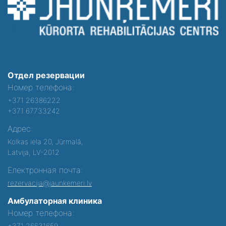
Отдел резервации
Номер телефона:
+371 26386222
+371 67733242
Адрес:
Kolkas iela 20, Jūrmalā,
Latvija, LV-2012
Електронная почта:
rezervacija@jaunkemeri.lv
Амбулаторная клиника
Номер телефона:
+371 26631659