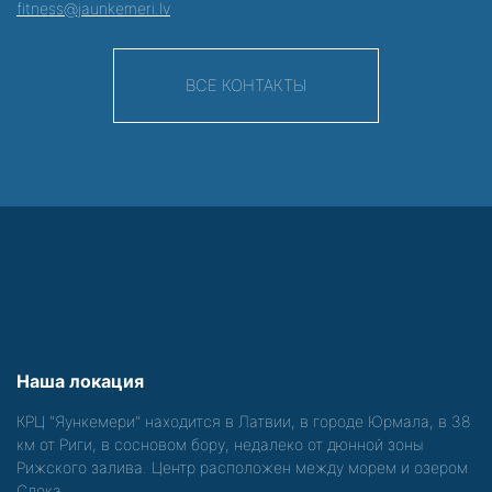
fitness@jaunkemeri.lv
ВСЕ КОНТАКТЫ
Наша локация
КРЦ "Яункемери" находится в Латвии, в городе Юрмала, в 38
км от Риги, в сосновом бору, недалеко от дюнной зоны
Рижского залива. Центр расположен между морем и озером
Слока.