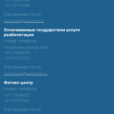
+371 67733548
Електронная почта:
poliklinika@jaunkemeri.lv
Оплачиваемые государством услуги
реабилитации
Номер телефона:
По рабочим дням до 16:00
+371 28369340
+371 67733522
Електронная почта:
uznemsana@jaunkemeri.lv
Фитнес центр
Номер телефона:
+371 26646022
+371 67733545
Електронная почта: