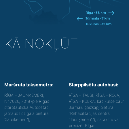
KĀ NOKĻŪT
Maršruta taksometrs:
Starppilsētu autobusi:
RĪGA – JAUNĶEMERI,
RĪGA – TALSI, RĪGA – ROJA,
Nr.7020, 7018 (pie Rīgas
RĪGA - KOLKA, kas kursē caur
starptautiskā Autoostas,
Jūrmalu (jāizkāpj pieturā
jābrauc līdz gala pietura
"Rehabilitācijas centrs
"Jaunķemeri");
"Jaunķemeri""), sarakstu var
precizēt Rīgas