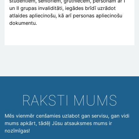
studentiem, senioriem, grūtniecēm, personām ar I
un II grupas invaliditāti, iegādes brīdī uzrādot
atlaides apliecinošu, kā arī personas apliecinošu
dokumentu.
RAKSTI MUMS
Mēs vienmēr cenšamies uzlabot gan servisu, gan vidi
mums apkārt, tādēļ Jūsu atsauksmes mums ir
nozīmīgas!