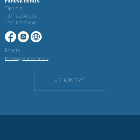
Fitnesa centrs
Tālrunis:
+371 26646022
+371 67733545
Epasts:
fitness@jaunkemeri.lv
VISI KONTAKTI