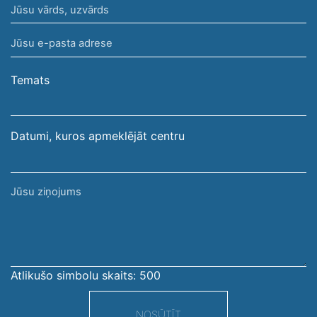
Jūsu
vārds,
Jūsu
uzvārds
e-
pasta
Temats
adrese
Datumi, kuros apmeklējāt centru
Jūsu
ziņojums
Atlikušo simbolu skaits:
500
NOSŪTĪT