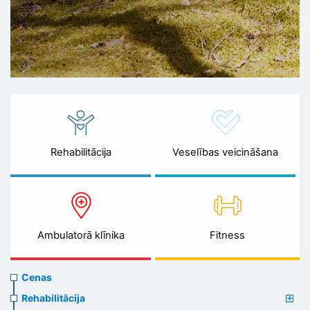
Rehabilitācija
Veselības veicināšana
Ambulatorā klīnika
Fitness
Prices
Cenas
menu
Rehabilitācija