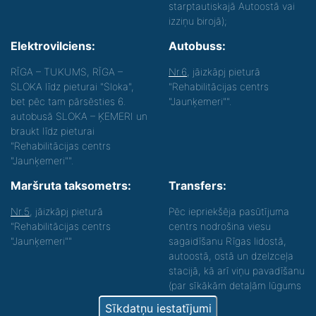
starptautiskajā Autoostā vai
izziņu birojā);
Elektrovilciens:
Autobuss:
RĪGA – TUKUMS, RĪGA –
Nr.6
, jāizkāpj pieturā
SLOKA līdz pieturai "Sloka",
"Rehabilitācijas centrs
bet pēc tam pārsēsties 6.
"Jaunķemeri"".
autobusā SLOKA – ĶEMERI un
braukt līdz pieturai
"Rehabilitācijas centrs
"Jaunķemeri"".
Maršruta taksometrs:
Transfers:
Nr.5
, jāizkāpj pieturā
Pēc iepriekšēja pasūtījuma
"Rehabilitācijas centrs
centrs nodrošina viesu
"Jaunķemeri""
sagaidīšanu Rīgas lidostā,
autoostā, ostā un dzelzceļa
stacijā, kā arī viņu pavadīšanu
(par sīkākām detaļām lūgums
zvanīt).
Sīkdatņu iestatījumi