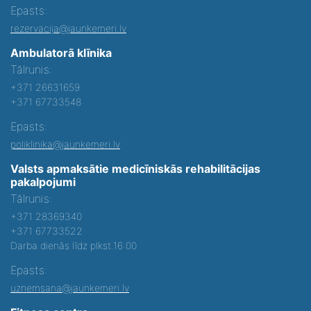
Epasts:
rezervacija@jaunkemeri.lv
Ambulatorā klīnika
Tālrunis:
+371 26631659
+371 67733548
Epasts:
poliklinika@jaunkemeri.lv
Valsts apmaksātie medicīniskās rehabilitācijas
pakalpojumi
Tālrunis:
+371 28369340
+371 67733522
Darba dienās līdz plkst.16:00
Epasts:
uznemsana@jaunkemeri.lv