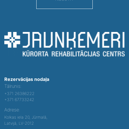
Rezervācijas nodaļa
Tālrunis:
+371 26386222
+371 67733242
Adrese:
Kolkas iela 20, Jūrmalā,
Latvijā, LV-2012