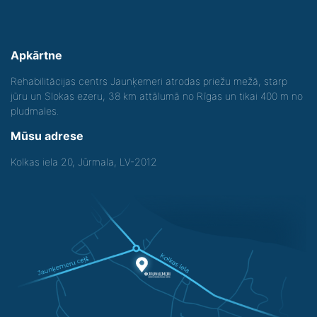
Apkārtne
Rehabilitācijas centrs Jaunķemeri atrodas priežu mežā, starp
jūru un Slokas ezeru, 38 km attālumā no Rīgas un tikai 400 m no
pludmales.
Mūsu adrese
Kolkas iela 20, Jūrmala, LV-2012