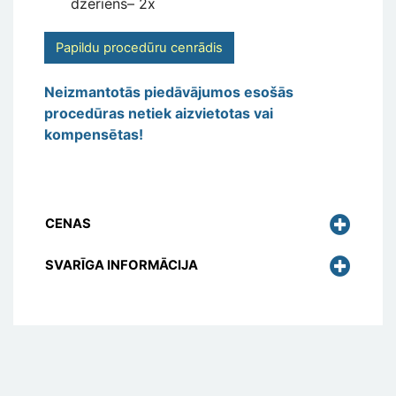
dzēriens– 2x
Papildu procedūru cenrādis
Neizmantotās piedāvājumos esošās
procedūras netiek aizvietotas vai
kompensētas!
CENAS
SVARĪGA INFORMĀCIJA