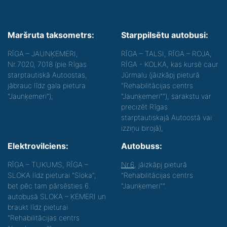
Maršruta taksometrs:
Starppilsētu autobusi:
RĪGA – JAUNĶEMERI,
RĪGA – TALSI, RĪGA – ROJA,
Nr.7020, 7018 (pie Rīgas
RĪGA - KOLKA, kas kursē caur
starptautiskā Autoostas,
Jūrmalu (jāizkāpj pieturā
jābrauc līdz gala pietura
"Rehabilitācijas centrs
"Jaunķemeri");
"Jaunķemeri""), sarakstu var
precizēt Rīgas
starptautiskajā Autoostā vai
izziņu birojā);
Elektrovilciens:
Autobuss:
RĪGA – TUKUMS, RĪGA –
Nr.6
, jāizkāpj pieturā
SLOKA līdz pieturai "Sloka",
"Rehabilitācijas centrs
bet pēc tam pārsēsties 6.
"Jaunķemeri"".
autobusā SLOKA – ĶEMERI un
braukt līdz pieturai
"Rehabilitācijas centrs