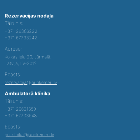
Rezervācijas nodaļa
Tālrunis:
+371 26386222
+371 67733242
Adrese:
Kolkas iela 20, Jūrmalā,
Latvijā, LV-2012
Epasts:
rezervacija@jaunkemeri.lv
Ambulatorā klīnika
Tālrunis:
+371 26631659
+371 67733548
Epasts:
poliklinika@jaunkemeri.lv