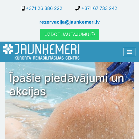
Pārlekt
+371 26 386 222
+371 67 733 242
uz
galveno
rezervacija@jaunkemeri.lv
saturu
UZDOT JAUTĀJUMU
Īpašie piedāvājumi un
akcijas