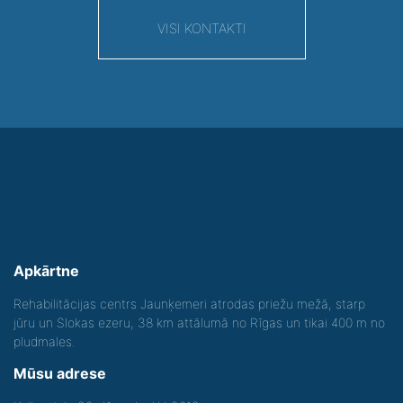
VISI KONTAKTI
Apkārtne
Rehabilitācijas centrs Jaunķemeri atrodas priežu mežā, starp
jūru un Slokas ezeru, 38 km attālumā no Rīgas un tikai 400 m no
pludmales.
Mūsu adrese