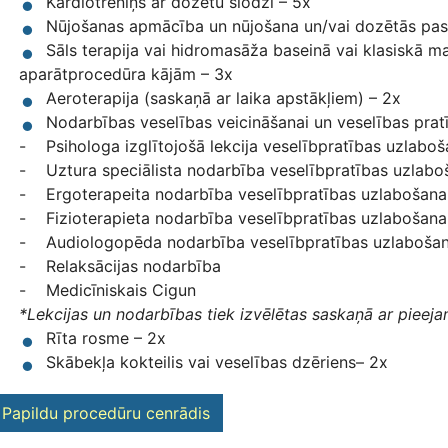
Kardiotreniņš ar dozētu slodzi – 5x
Nūjošanas apmācība un nūjošana un/vai dozētās pas
Sāls terapija vai hidromasāža baseinā vai klasiskā m
aparātprocedūra kājām – 3x
Aeroterapija (saskaņā ar laika apstākļiem) – 2x
Nodarbības veselības veicināšanai un veselības prat
- Psihologa izglītojošā lekcija veselībpratības uzlabo
- Uztura speciālista nodarbība veselībpratības uzlabo
- Ergoterapeita nodarbība veselībpratības uzlabošana
- Fizioterapieta nodarbība veselībpratības uzlabošana
- Audiologopēda nodarbība veselībpratības uzlabošan
- Relaksācijas nodarbība
- Medicīniskais Cigun
*Lekcijas un nodarbības tiek izvēlētas saskaņā ar pieeja
Rīta rosme – 2x
Skābekļa kokteilis vai veselības dzēriens– 2x
Papildu procedūru cenrādis