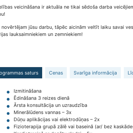
lības veicināšana ir aktuāla ne tikai sēdoša darba veicējiem,
bu!
novērtējam jūsu darbu, tāpēc aicinām veltīt laiku savai ve
vijas lauksaimniekiem un zemniekiem!
ogrammas saturs
Cenas
Svarīga informācija
Lī
Izmitināšana
Ēdināšana 3 reizes dienā
Ārsta konsultācija un uzraudzība
Minerālūdens vannas – 3x
Dūņu aplikācijas vai elektrodūņas – 2x
Fizioterapija grupā zālē vai baseinā (ar/ bez kaskād