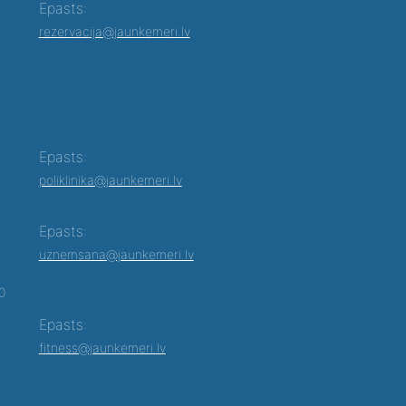
Epasts:
rezervacija@jaunkemeri.lv
Epasts:
poliklinika@jaunkemeri.lv
Epasts:
uznemsana@jaunkemeri.lv
00
Epasts:
fitness@jaunkemeri.lv