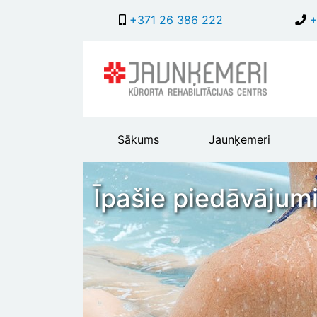
+371 26 386 222
+
Main
Sākums
Jaunķemeri
header
menu
Īpašie piedāvājumi