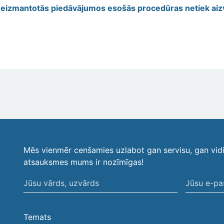
eizmantotās piedāvājumos esošās procedūras netiek aiz
Mēs vienmēr cenšamies uzlabot gan servisu, gan vid
atsauksmes mums ir nozīmīgas!
Jūsu
Jūsu
vārds,
e-
uzvārds
pasta
Temats
adrese