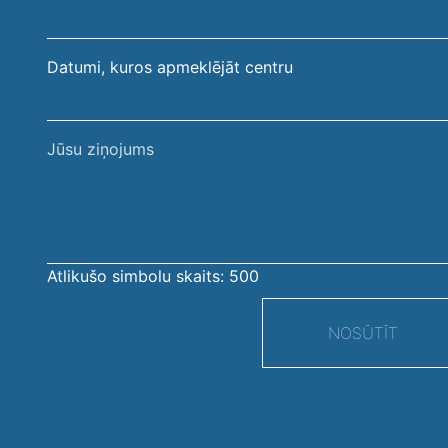
Datumi, kuros apmeklējāt centru
Jūsu
ziņojums
Atlikušo simbolu skaits:
500
NOSŪTĪT