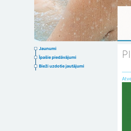
News
Jaunumi
P
menu
Īpašie piedāvājumi
Bieži uzdotie jautājumi
Atv