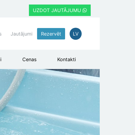
UZDOT JAUTĀJUMU
s
Jautājumi
Rezervēt
LV
i
Cenas
Kontakti