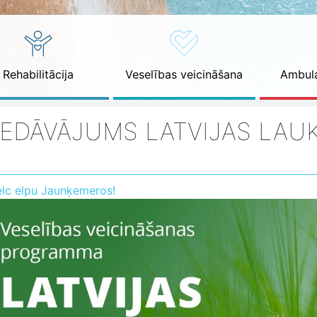
Rehabilitācija
Veselības veicināšana
Ambula
IEDĀVĀJUMS LATVIJAS LAU
elc elpu Jaunķemeros!