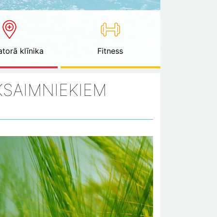
torā klīnika
Fitness
KSAIMNIEKIEM