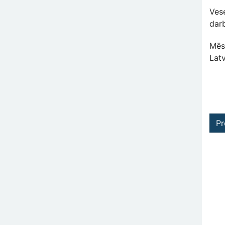
Vese
dar
Mēs 
Lat
Pr