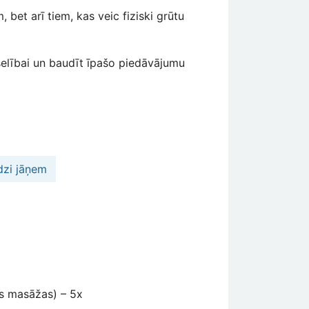
 bet arī tiem, kas veic fiziski grūtu
selībai un baudīt īpašo piedāvājumu
dzi jāņem
es masāžas) – 5x