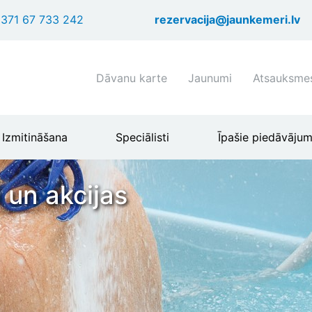
Pārlekt
371 67 733 242
rezervacija@jaunkemeri.lv
uz
galveno
saturu
Shortcuts
Dāvanu karte
Jaunumi
Atsauksme
header
menu
Izmitināšana
Speciālisti
Īpašie piedāvājum
 un akcijas