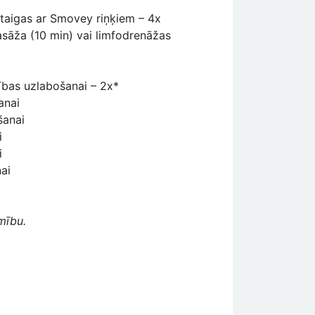
taigas ar Smovey riņķiem – 4x
asāža (10 min) vai limfodrenāžas
ības uzlabošanai – 2x*
šanai
šanai
i
i
ai
mību.