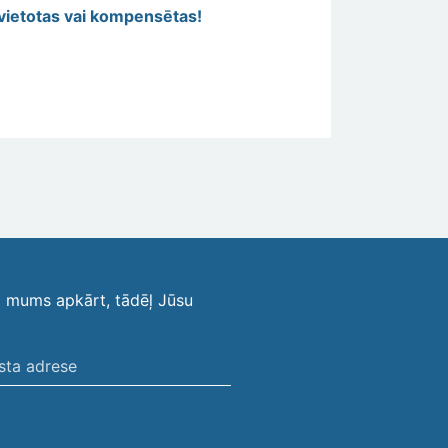
vietotas vai kompensētas!
i mums apkārt, tādēļ Jūsu