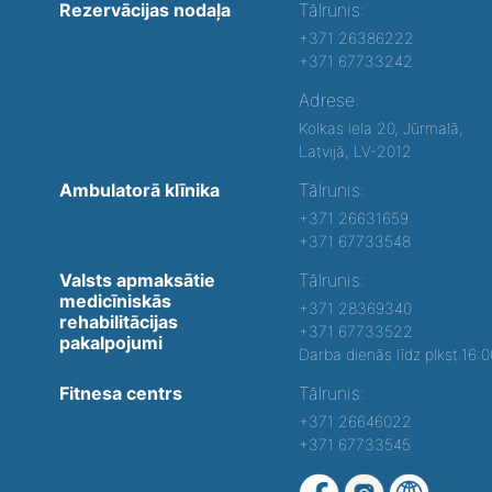
Rezervācijas nodaļa
Tālrunis:
+371 26386222
+371 67733242
Adrese:
Kolkas iela 20, Jūrmalā,
Latvijā, LV-2012
Ambulatorā klīnika
Tālrunis:
+371 26631659
+371 67733548
Valsts apmaksātie
Tālrunis:
medicīniskās
+371 28369340
rehabilitācijas
+371 67733522
pakalpojumi
Darba dienās līdz plkst.16:
Fitnesa centrs
Tālrunis:
+371 26646022
+371 67733545