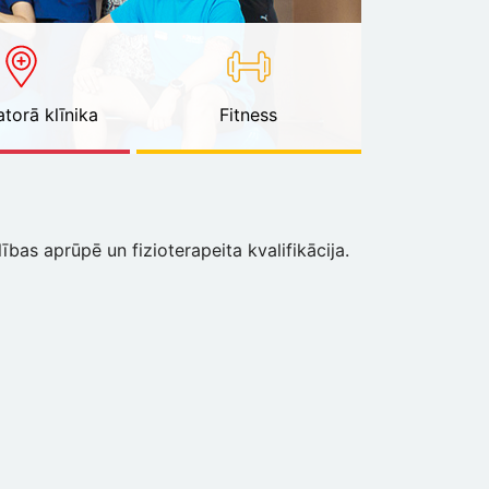
torā klīnika
Fitness
bas aprūpē un fizioterapeita kvalifikācija.