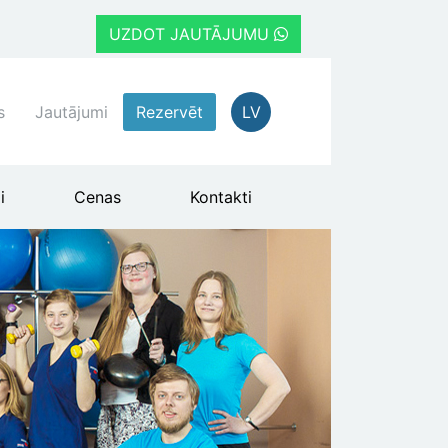
UZDOT JAUTĀJUMU
s
Jautājumi
Rezervēt
LV
i
Cenas
Kontakti