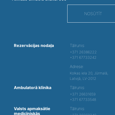
NOSŪTĪT
Rezervācijas nodaļa
Tālrunis:
+371 26386222
+371 67733242
Adrese:
Kolkas iela 20, Jūrmalā,
Latvijā, LV-2012
Ambulatorā klīnika
Tālrunis:
+371 26631659
+371 67733548
Valsts apmaksātie
Tālrunis:
medicīniskās