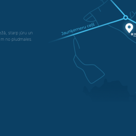
žā, starp jūru un
0 m no pludmales.