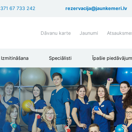
Pārlekt
371 67 733 242
rezervacija@jaunkemeri.lv
uz
galveno
saturu
Shortcuts
Dāvanu karte
Jaunumi
Atsauksme
header
menu
Izmitināšana
Speciālisti
Īpašie piedāvājum