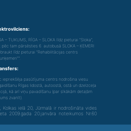
ektrovilciens:
GA – TUKUMS, RĪGA – SLOKA līdz pieturai "Sloka",
t pēc tam pārsēsties 6. autobusā SLOKA – ĶEMERI
braukt līdz pieturai "Rehabilitācijas centrs
aunķemeri"".
ansfers:
c iepriekšēja pasūtījuma centrs nodrošina viesu
gaidīšanu Rīgas lidostā, autoostā, ostā un dzelzceļa
acijā, kā arī viņu pavadīšanu (par sīkākām detaļām
gums zvanīt).
olkas ielā 20, Jūrmalā ir nodrošināta vides
neta 2009.gada 20.janvāra noteikumos Nr.60