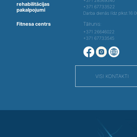
+371 28369340
rehabilitācijas
+371 67733522
pakalpojumi
Darba dienās līdz plkst.16:
Fitnesa centrs
Tālrunis:
+371 26646022
+371 67733545
VISI KONTAKTI