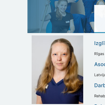
Izgl
Rīgas 
Asoc
Latvij
Dar
Rehabi