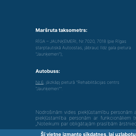
Maršruta taksometrs:
RĪGA – JAUNĶEMERI, Nr.7020, 7018 (pie Rīgas
starptautiskā Autoostas, jābrauc līdz gala pietura
"Jaunķemeri");
Autobuss:
Nr.6
, jāizkāpj pieturā "Rehabilitācijas centrs
"Jaunķemeri"".
Nodrošinām vides piekļūstamību personām ar
piekļūstamība personām ar funkcionāliem t
„Noteikumi par obligātajām prasībām ārstni
Šī vietne izmanto sīkdatnes, lai uzlabot