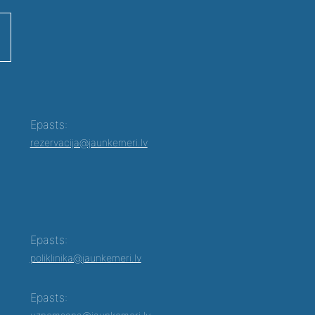
Epasts:
rezervacija@jaunkemeri.lv
Epasts:
poliklinika@jaunkemeri.lv
Epasts: