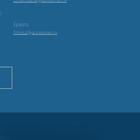
uznemsana@jaunkemeri.lv
00
Epasts:
fitness@jaunkemeri.lv