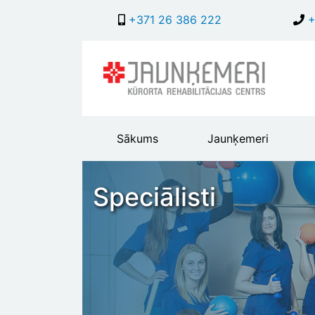
+371 26 386 222
+
Main
Sākums
Jaunķemeri
header
menu
Speciālisti