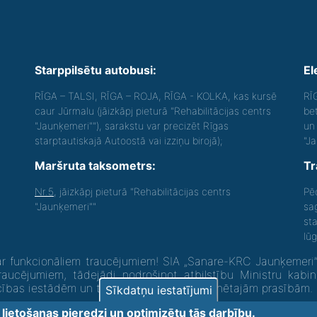
Starppilsētu autobusi:
El
RĪGA – TALSI, RĪGA – ROJA, RĪGA - KOLKA, kas kursē
RĪ
caur Jūrmalu (jāizkāpj pieturā "Rehabilitācijas centrs
be
"Jaunķemeri""), sarakstu var precizēt Rīgas
un 
starptautiskajā Autoostā vai izziņu birojā);
"J
Maršruta taksometrs:
Tr
Nr.5
, jāizkāpj pieturā "Rehabilitācijas centrs
Pē
"Jaunķemeri""
sa
st
lū
 funkcionāliem traucējumiem! SIA „Sanare-KRC Jaunķemeri”, K
raucējumiem, tādejādi nodrošinot atbilstību Ministru kabi
ecības iestādēm un to struktūrvienībām” minētajām prasībām.
Sīkdatņu iestatījumi
u lietošanas pieredzi un optimizētu tās darbību.