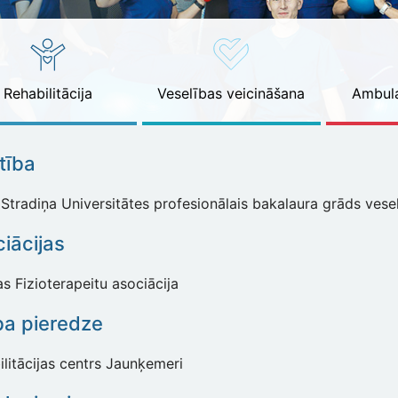
Rehabilitācija
Veselības veicināšana
Ambula
ītība
Stradiņa Universitātes profesionālais bakalaura grāds veselī
iācijas
as Fizioterapeitu asociācija
ba pieredze
litācijas centrs Jaunķemeri