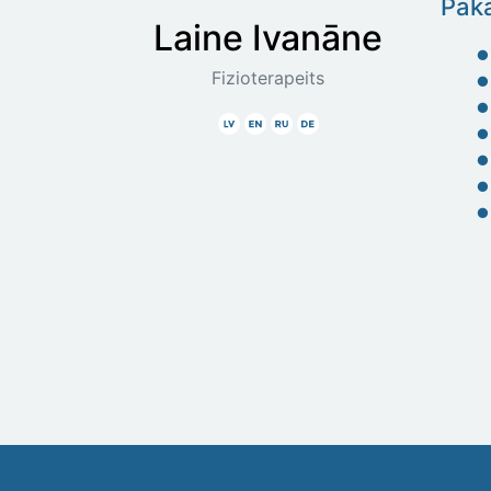
Paka
Laine
Ivanāne
Fizioterapeits
Latviski
Angliski
Krieviski
Vāciski