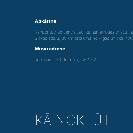
Apkārtne
Rehabilitācijas centrs Jaunķemeri atrodas priežu me
Slokas ezeru, 38 km attālumā no Rīgas un tikai 40
Mūsu adrese
Kolkas iela 20, Jūrmala, LV-2012
KĀ NOKĻŪT