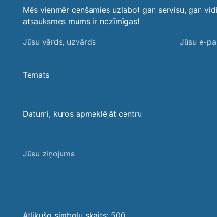
Mēs vienmēr cenšamies uzlabot gan servisu, gan vid
atsauksmes mums ir nozīmīgas!
Jūsu
Jūsu
vārds,
e-
uzvārds
pasta
Temats
adrese
Datumi, kuros apmeklējāt centru
Jūsu
ziņojums
Atlikušo simbolu skaits:
500