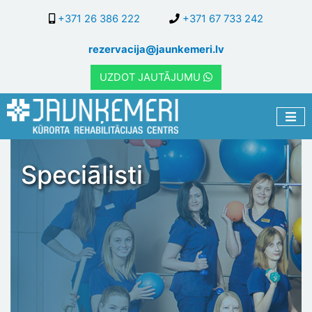
Pārlekt
+371 26 386 222
+371 67 733 242
uz
galveno
rezervacija@jaunkemeri.lv
saturu
UZDOT JAUTĀJUMU
Speciālisti