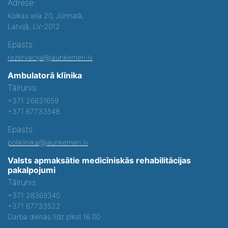
Adrese:
Kolkas iela 20, Jūrmalā,
Latvijā, LV-2012
Epasts:
rezervacija@jaunkemeri.lv
Ambulatorā klīnika
Tālrunis:
+371 26631659
+371 67733548
Epasts:
poliklinika@jaunkemeri.lv
Valsts apmaksātie medicīniskās rehabilitācijas
pakalpojumi
Tālrunis:
+371 28369340
+371 67733522
Darba dienās līdz plkst.16:00