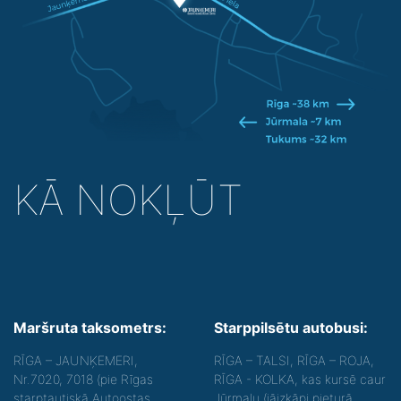
KĀ NOKĻŪT
Maršruta taksometrs:
Starppilsētu autobusi:
RĪGA – JAUNĶEMERI,
RĪGA – TALSI, RĪGA – ROJA,
Nr.7020, 7018 (pie Rīgas
RĪGA - KOLKA, kas kursē caur
starptautiskā Autoostas,
Jūrmalu (jāizkāpj pieturā