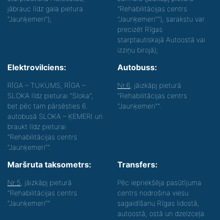
jābrauc līdz gala pietura
"Rehabilitācijas centrs
"Jaunķemeri");
"Jaunķemeri""), sarakstu var
precizēt Rīgas
starptautiskajā Autoostā vai
izziņu birojā);
Elektrovilciens:
Autobuss:
RĪGA – TUKUMS, RĪGA –
Nr.6
, jāizkāpj pieturā
SLOKA līdz pieturai "Sloka",
"Rehabilitācijas centrs
bet pēc tam pārsēsties 6.
"Jaunķemeri"".
autobusā SLOKA – ĶEMERI un
braukt līdz pieturai
"Rehabilitācijas centrs
"Jaunķemeri"".
Maršruta taksometrs:
Transfers:
Nr.5
, jāizkāpj pieturā
Pēc iepriekšēja pasūtījuma
"Rehabilitācijas centrs
centrs nodrošina viesu
"Jaunķemeri""
sagaidīšanu Rīgas lidostā,
autoostā, ostā un dzelzceļa