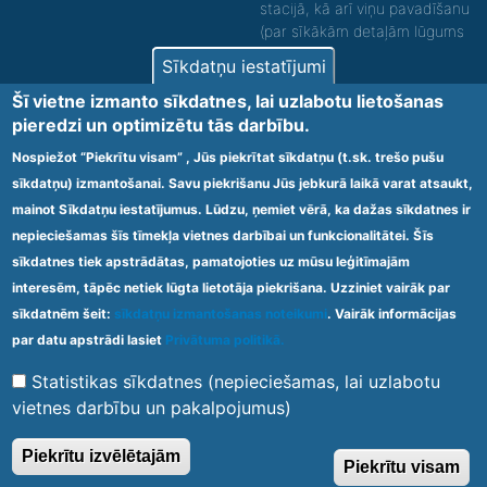
stacijā, kā arī viņu pavadīšanu
(par sīkākām detaļām lūgums
zvanīt).
Sīkdatņu iestatījumi
Nodrošinām vides piekļūstamību personām ar
Šī vietne izmanto sīkdatnes, lai uzlabotu lietošanas
funkcionāliem traucējumiem! SIA „Sanare-KRC
pieredzi un optimizētu tās darbību.
Jaunķemeri”, Kolkas ielā 20, Jūrmalā ir nodrošināta vides
piekļūstamība personām ar funkcionāliem traucējumiem,
Nospiežot “Piekrītu visam” , Jūs piekrītat sīkdatņu (t.sk. trešo pušu
tādejādi nodrošinot atbilstību Ministru kabineta
sīkdatņu) izmantošanai. Savu piekrišanu Jūs jebkurā laikā varat atsaukt,
2009.gada 20.janvāra noteikumos Nr.60 „Noteikumi par
mainot Sīkdatņu iestatījumus. Lūdzu, ņemiet vērā, ka dažas sīkdatnes ir
obligātajām prasībām ārstniecības iestādēm un to
struktūrvienībām” minētajām prasībām.
nepieciešamas šīs tīmekļa vietnes darbībai un funkcionalitātei. Šīs
sīkdatnes tiek apstrādātas, pamatojoties uz mūsu leģitīmajām
interesēm, tāpēc netiek lūgta lietotāja piekrišana. Uzziniet vairāk par
Ārstniecības iestādes kods 1300 – 64003
sīkdatnēm šeit:
sīkdatņu izmantošanas noteikumi
. Vairāk informācijas
Footer
par datu apstrādi lasiet
Privātuma politikā.
Vietnes karte
Noteikumi un privātuma politika
menu
Statistikas sīkdatnes (nepieciešamas, lai uzlabotu
vietnes darbību un pakalpojumus)
© 2020 Kūrorta Rehabilitācijas Centrs - Jaunķemeri. Visas tiesības
Piekrītu izvēlētajām
Piekrītu visam
aizsargātas.