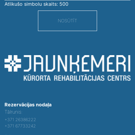
Atlikušo simbolu skaits:
500
NOSŪTĪT
Rezervācijas nodaļa
Tālrunis:
+371 26386222
+371 67733242