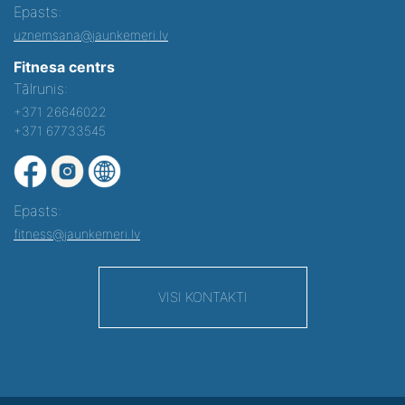
Epasts:
uznemsana@jaunkemeri.lv
Fitnesa centrs
Tālrunis:
+371 26646022
+371 67733545
Epasts:
fitness@jaunkemeri.lv
VISI KONTAKTI