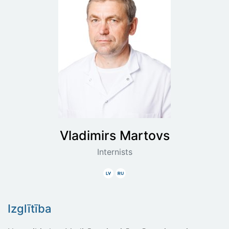
Vladimirs
Martovs
Internists
Latviski
Krieviski
Izglītība