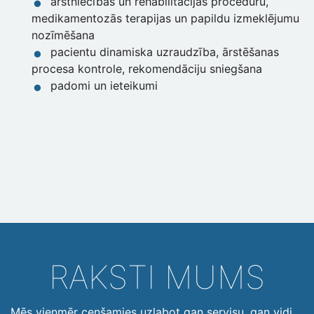
ārstniecības un rehabilitācijas procedūru,
medikamentozās terapijas un papildu izmeklējumu
nozīmēšana
pacientu dinamiska uzraudzība, ārstēšanas
procesa kontrole, rekomendāciju sniegšana
padomi un ieteikumi
RAKSTI MUMS
Mēs vienmēr cenšamies uzlabot gan servisu, gan vidi