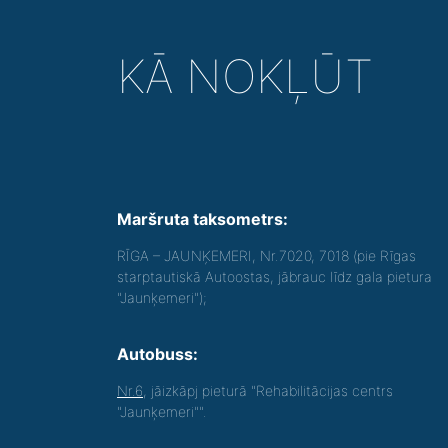
KĀ NOKĻŪT
Maršruta taksometrs:
RĪGA – JAUNĶEMERI, Nr.7020, 7018 (pie Rīgas
starptautiskā Autoostas, jābrauc līdz gala pietura
"Jaunķemeri");
Autobuss:
Nr.6
, jāizkāpj pieturā "Rehabilitācijas centrs
"Jaunķemeri"".