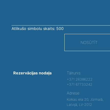
ziņojums
Atlikušo simbolu skaits:
500
NOSŪTĪT
Rezervācijas nodaļa
Tālrunis:
+371 26386222
+371 67733242
Adrese:
Kolkas iela 20, Jūrmalā,
Latvijā, LV-2012