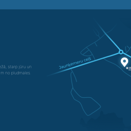
žā, starp jūru un
0 m no pludmales.