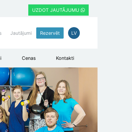
UZDOT JAUTĀJUMU
s
Jautājumi
Rezervēt
LV
i
Cenas
Kontakti