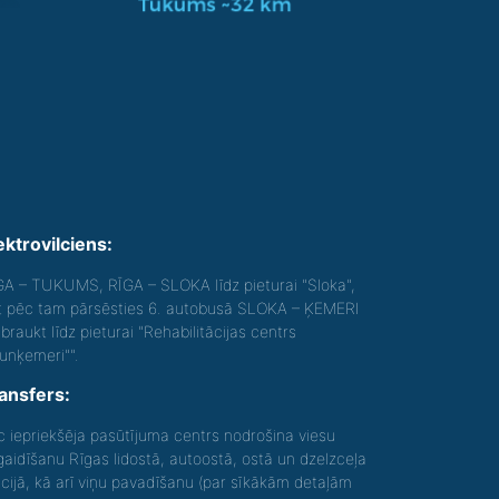
ektrovilciens:
GA – TUKUMS, RĪGA – SLOKA līdz pieturai "Sloka",
t pēc tam pārsēsties 6. autobusā SLOKA – ĶEMERI
braukt līdz pieturai "Rehabilitācijas centrs
aunķemeri"".
ansfers:
c iepriekšēja pasūtījuma centrs nodrošina viesu
gaidīšanu Rīgas lidostā, autoostā, ostā un dzelzceļa
acijā, kā arī viņu pavadīšanu (par sīkākām detaļām