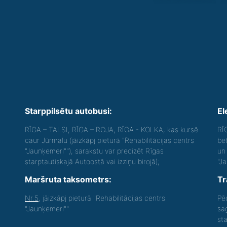
Starppilsētu autobusi:
El
RĪGA – TALSI, RĪGA – ROJA, RĪGA - KOLKA, kas kursē
RĪ
caur Jūrmalu (jāizkāpj pieturā "Rehabilitācijas centrs
be
"Jaunķemeri""), sarakstu var precizēt Rīgas
un 
starptautiskajā Autoostā vai izziņu birojā);
"J
Maršruta taksometrs:
Tr
Nr.5
, jāizkāpj pieturā "Rehabilitācijas centrs
Pē
"Jaunķemeri""
sa
st