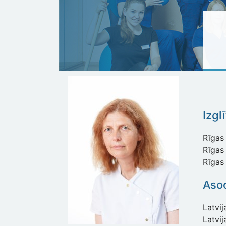
Izgl
Rīgas 
Rīgas 
Rīgas
Asoc
Latvi
Latvij