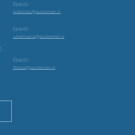
Epasts:
poliklinika@jaunkemeri.lv
Epasts:
uznemsana@jaunkemeri.lv
00
Epasts:
fitness@jaunkemeri.lv