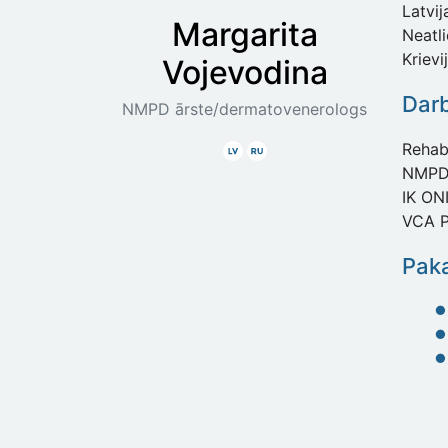
Latvij
Margarita
Neatl
Krievi
Vojevodina
Dar
NMPD ārste/dermatovenerologs
Rehabi
Latviski
Krieviski
NMPD
IK ON
VCA P
Paka