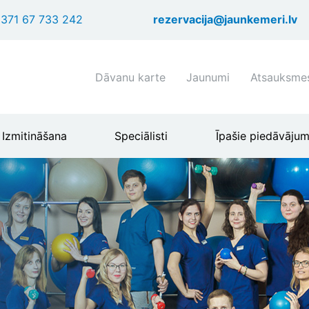
Pārlekt
371 67 733 242
rezervacija@jaunkemeri.lv
uz
galveno
saturu
Shortcuts
Dāvanu karte
Jaunumi
Atsauksme
header
menu
Izmitināšana
Speciālisti
Īpašie piedāvājum