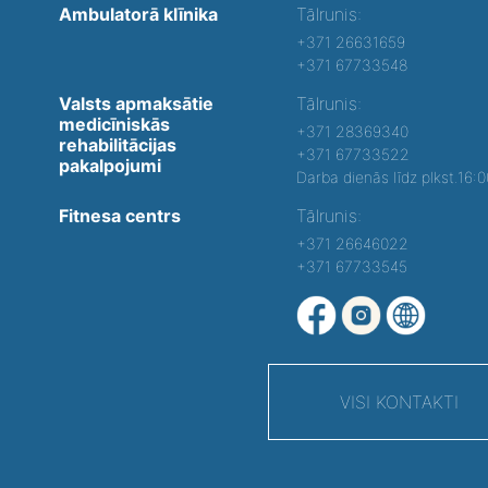
Ambulatorā klīnika
Tālrunis:
+371 26631659
+371 67733548
Valsts apmaksātie
Tālrunis:
medicīniskās
+371 28369340
rehabilitācijas
+371 67733522
pakalpojumi
Darba dienās līdz plkst.16:
Fitnesa centrs
Tālrunis:
+371 26646022
+371 67733545
VISI KONTAKTI