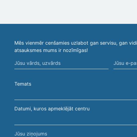
Mēs vienmēr cenšamies uzlabot gan servisu, gan vid
atsauksmes mums ir nozīmīgas!
Jūsu
Jūsu
vārds,
e-
uzvārds
pasta
Temats
adrese
Datumi, kuros apmeklējāt centru
Jūsu