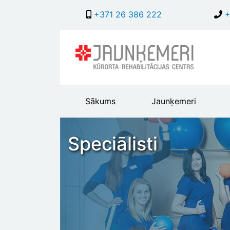
+371 26 386 222
+
Main
Sākums
Jaunķemeri
header
menu
Speciālisti