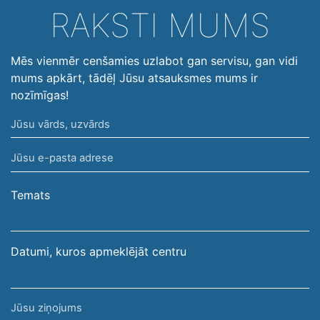
RAKSTI MUMS
Mēs vienmēr cenšamies uzlabot gan servisu, gan vidi
mums apkārt, tādēļ Jūsu atsauksmes mums ir
nozīmīgas!
Jūsu
vārds,
Jūsu
uzvārds
e-
pasta
Temats
adrese
Datumi, kuros apmeklējāt centru
Jūsu