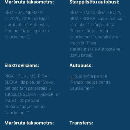
Maršruta taksometrs:
Starppilsētu autobusi:
RĪGA – JAUNĶEMERI,
RĪGA – TALSI, RĪGA – ROJA,
Nr.7020, 7018 (pie Rīgas
RĪGA - KOLKA, kas kursē caur
starptautiskā Autoostas,
Jūrmalu (jāizkāpj pieturā
jābrauc līdz gala pietura
"Rehabilitācijas centrs
"Jaunķemeri");
"Jaunķemeri""), sarakstu var
precizēt Rīgas
starptautiskajā Autoostā vai
izziņu birojā);
Elektrovilciens:
Autobuss:
RĪGA – TUKUMS, RĪGA –
Nr.6
, jāizkāpj pieturā
SLOKA līdz pieturai "Sloka",
"Rehabilitācijas centrs
bet pēc tam pārsēsties 6.
"Jaunķemeri"".
autobusā SLOKA – ĶEMERI un
braukt līdz pieturai
"Rehabilitācijas centrs
"Jaunķemeri"".
Maršruta taksometrs:
Transfers: