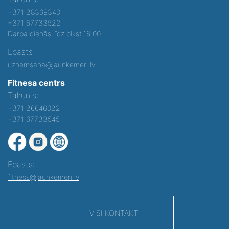
+371 28369340
+371 67733522
Darba dienās līdz plkst.16:00
Epasts:
uznemsana@jaunkemeri.lv
Fitnesa centrs
Tālrunis:
+371 26646022
+371 67733545
Epasts:
fitness@jaunkemeri.lv
VISI KONTAKTI