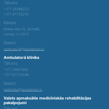
Tālrunis:
+371 26386222
+371 67733242
Adrese:
Kolkas iela 20, Jūrmalā,
Latvijā, LV-2012
Epasts:
rezervacija@jaunkemeri.lv
Ambulatorā klīnika
Tālrunis:
+371 26631659
+371 67733548
Epasts:
poliklinika@jaunkemeri.lv
Valsts apmaksātie medicīniskās rehabilitācijas
pakalpojumi
Tālrunis: