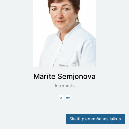
Mārīte
Semjonova
Internists
Latviski
Krieviski
Skatīt pieņemšanas laikus