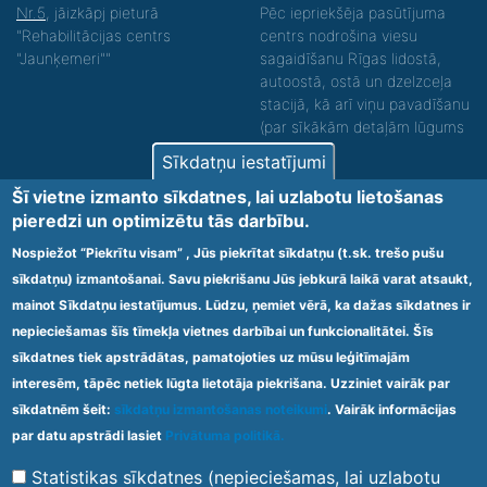
Nr.5
, jāizkāpj pieturā
Pēc iepriekšēja pasūtījuma
"Rehabilitācijas centrs
centrs nodrošina viesu
"Jaunķemeri""
sagaidīšanu Rīgas lidostā,
autoostā, ostā un dzelzceļa
stacijā, kā arī viņu pavadīšanu
(par sīkākām detaļām lūgums
zvanīt).
Sīkdatņu iestatījumi
Nodrošinām vides piekļūstamību personām ar
Šī vietne izmanto sīkdatnes, lai uzlabotu lietošanas
funkcionāliem traucējumiem! SIA „Sanare-KRC
pieredzi un optimizētu tās darbību.
Jaunķemeri”, Kolkas ielā 20, Jūrmalā ir nodrošināta vides
piekļūstamība personām ar funkcionāliem traucējumiem,
Nospiežot “Piekrītu visam” , Jūs piekrītat sīkdatņu (t.sk. trešo pušu
tādejādi nodrošinot atbilstību Ministru kabineta
sīkdatņu) izmantošanai. Savu piekrišanu Jūs jebkurā laikā varat atsaukt,
2009.gada 20.janvāra noteikumos Nr.60 „Noteikumi par
mainot Sīkdatņu iestatījumus. Lūdzu, ņemiet vērā, ka dažas sīkdatnes ir
obligātajām prasībām ārstniecības iestādēm un to
struktūrvienībām” minētajām prasībām.
nepieciešamas šīs tīmekļa vietnes darbībai un funkcionalitātei. Šīs
sīkdatnes tiek apstrādātas, pamatojoties uz mūsu leģitīmajām
interesēm, tāpēc netiek lūgta lietotāja piekrišana. Uzziniet vairāk par
Ārstniecības iestādes kods 1300 – 64003
sīkdatnēm šeit:
sīkdatņu izmantošanas noteikumi
. Vairāk informācijas
Footer
par datu apstrādi lasiet
Privātuma politikā.
Vietnes karte
Noteikumi un privātuma politika
menu
Statistikas sīkdatnes (nepieciešamas, lai uzlabotu