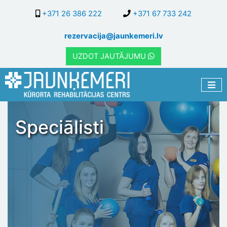
Pārlekt
+371 26 386 222
+371 67 733 242
uz
galveno
rezervacija@jaunkemeri.lv
saturu
UZDOT JAUTĀJUMU
Speciālisti