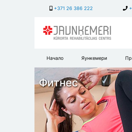
+371 26 386 222
+
Main
Начало
Яункемери
Пр
header
menu
Фитнес