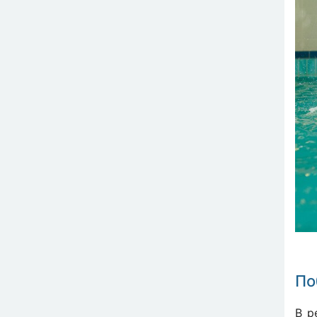
По
В р