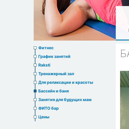
Sports
Фитнес
Б
menu
График занятий
Raksti
Тренажерный зал
Для релаксации и красоты
Бассейн и баня
Занятия для будущих мам
ФИТО бар
Цены