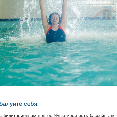
балуйте себя!
еабилитационном центре Яункемери есть бассейн для 