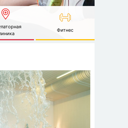
латорная
Фитнес
линика