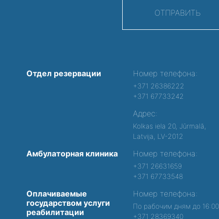
ОТПРАВИТЬ
Отдел резервации
Номер телефона:
+371 26386222
+371 67733242
Адрес:
Kolkas iela 20, Jūrmalā,
Latvija, LV-2012
Амбулаторная клиника
Номер телефона:
+371 26631659
+371 67733548
Оплачиваемые
Номер телефона:
государством услуги
По рабочим дням до 16:0
реабилитации
+371 28369340