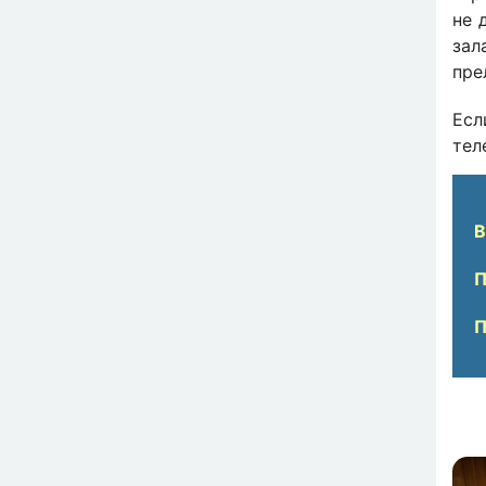
не 
зал
пре
Есл
тел
В
П
П
Изо