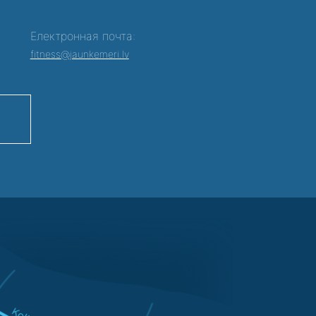
Електронная почта:
fitness@jaunkemeri.lv