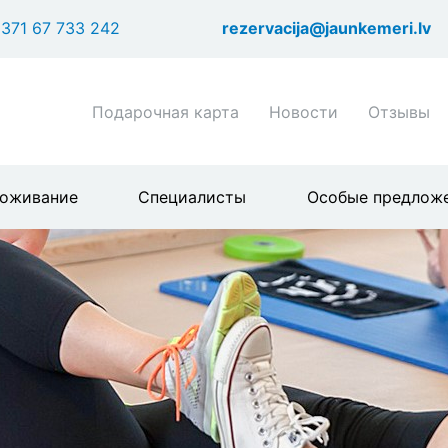
Перейти
371 67 733 242
rezervacija@jaunkemeri.lv
к
основному
содержанию
Shortcuts
Подарочная карта
Новости
Отзывы
header
menu
оживание
Специалисты
Особые предлож