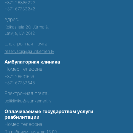
+371 26386222
+371 67733242
Адрес:
Kolkas iela 20, Jūrmalā,
Latvija, LV-2012
Електронная почта:
rezervacija@jaunkemeri.lv
Амбулаторная клиника
Номер телефона:
+371 26631659
+371 67733548
Електронная почта:
poliklinika@jaunkemeri.lv
Оплачиваемые государством услуги
реабилитации
Номер телефона:
По рабочим дням до 16:00