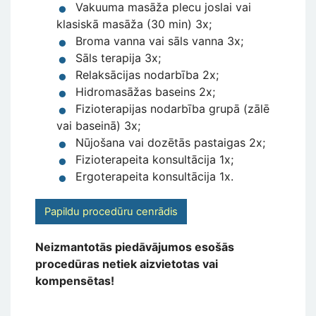
Vakuuma masāža plecu joslai vai
klasiskā masāža (30 min) 3x;
Broma vanna vai sāls vanna 3x;
Sāls terapija 3x;
Relaksācijas nodarbība 2x;
Hidromasāžas baseins 2x;
Fizioterapijas nodarbība grupā (zālē
vai baseinā) 3x;
Nūjošana vai dozētās pastaigas 2x;
Fizioterapeita konsultācija 1x;
Ergoterapeita konsultācija 1x.
Papildu procedūru cenrādis
Neizmantotās piedāvājumos esošās
procedūras netiek aizvietotas vai
kompensētas!