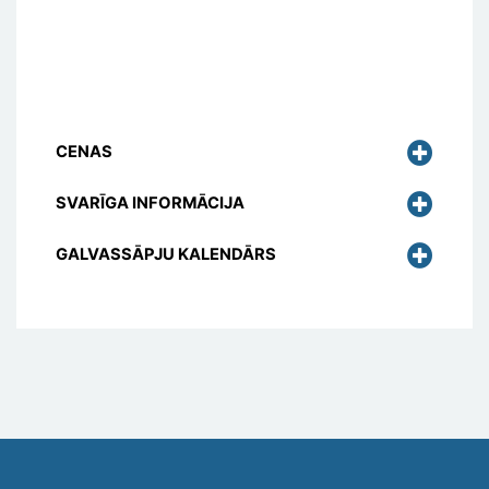
CENAS
SVARĪGA INFORMĀCIJA
GALVASSĀPJU KALENDĀRS