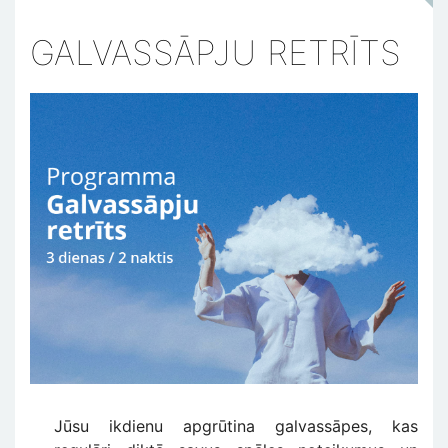
GALVASSĀPJU RETRĪTS
Jūsu ikdienu apgrūtina galvassāpes, kas