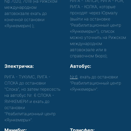
РИГА - ТАЛСИ, РИГА - РОЯ,
Nр.7020, 7018 (на Рижском
РИГА - КОЛКА, которые
международном
проходят через Юрмалу
автовокзале ехать до
(выйти на остановке
конечной остановки
"Реабилитационный центр
«Яункемери»)
);
«Яункемеры»"), список
можно уточнить на Рижском
международном
автовокзале или в
справочном бюро);
Электричка:
Автобус:
РИГА - ТУКУМС, РИГА -
Nr.6
, ехать до остановки
СЛОКА до остановки
"Реабилитационный центр
"Слока", но затем пересесть
«Яункемеры»".
на автобус Nr. 6 СЛОКА -
ЯУНКЕМЕРИ и ехать до
остановки
"Реабилитационный центр
«Яункемеры»".
Минибус:
Трансфер: