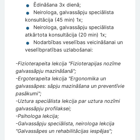
Ēdināšana 3x dienā;
Neirologa, galvassāpju speciālista
konsultācija (45 min) 1x;
Neirologa, galvassāpju speciālista
atkārtota konsultācija (20 min) 1x;
Nodarbības veselības veicināšanai un
veselībpratības uzlabošanai:
-Fizioterapeita lekcija "Fizioterapijas nozīme
galvassāpju mazināšanā";
-Ergoterapeita lekcija "Ergonomika un
galvassāpes: sāpju mazināšana un preventīvie
pasākumi";
-Uztura speciālista lekcija par uztura nozīmi
galvassāpju profilaksei;
-Psihologa lekcija;
-Galvassāpju speciālista, neirologa lekcija
"Galvassāpes un rehabilitācijas iespējas";