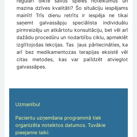
regulāri diktē savus spēles noteikumus un
mazina dzīves kvalitāti? Šo situāciju iespējams
mainīt! Trīs dienu retrīts ir iespēja ne tikai
saņemt galvassāpju speciālista individuālu
pirmreizēju un atkārtotu konsultāciju, bet vēl arī
dažādu procedūru un nodarbību ciklu, apmeklēt
izglītojošas lekcijas. Tas ļaus pārliecināties, ka
arī bez medikamentozas terapijas eksistē vēl
citas metodes, kas var palīdzēt atvieglot
galvassāpes.
Uzmanību!
P
acientu uzņemšana programmā tiek
organizēta noteiktos datumos. Tuvākie
pieejamie laiki: