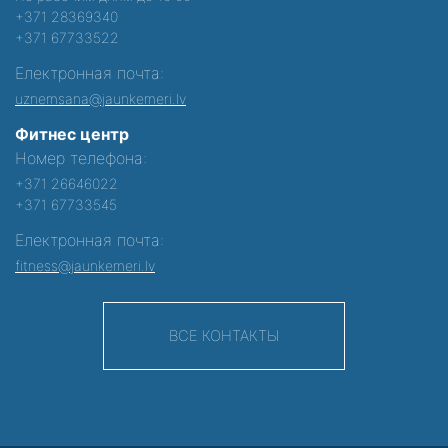
+371 28369340
+371 67733522
Електронная почта:
uznemsana@jaunkemeri.lv
Фитнес центр
Номер телефона:
+371 26646022
+371 67733545
Електронная почта:
fitness@jaunkemeri.lv
ВСЕ КОНТАКТЫ