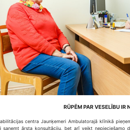
RŪPĒM PAR VESELĪBU IR 
abilitācijas centra Jaunķemeri Ambulatorajā klīnikā pieņem 
ai saņemt ārsta konsultāciju, bet arī veikt nepieciešamo d