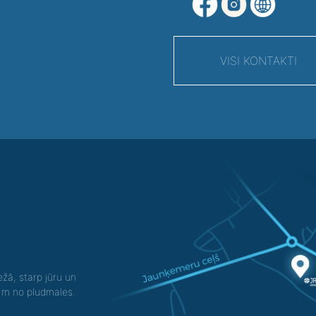
VISI KONTAKTI
žā, starp jūru un
0 m no pludmales.