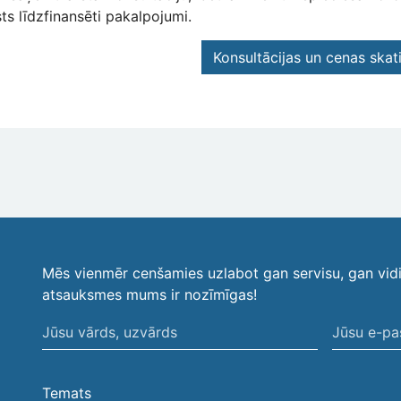
sts līdzfinansēti pakalpojumi.
Konsultācijas un cenas skati
Mēs vienmēr cenšamies uzlabot gan servisu, gan vid
atsauksmes mums ir nozīmīgas!
Jūsu
Jūsu
vārds,
e-
uzvārds
pasta
Temats
adrese