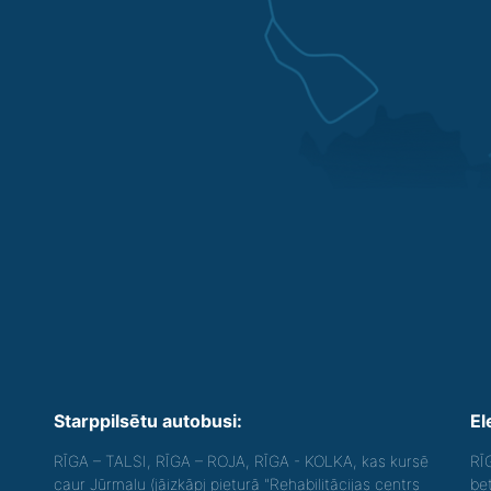
Starppilsētu autobusi:
El
RĪGA – TALSI, RĪGA – ROJA, RĪGA - KOLKA, kas kursē
RĪ
caur Jūrmalu (jāizkāpj pieturā "Rehabilitācijas centrs
be