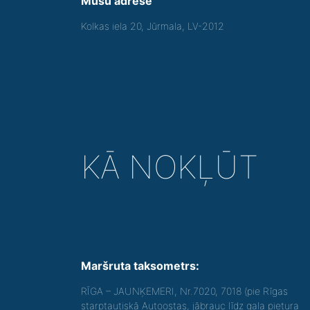
Mūsu adrese
Kolkas iela 20, Jūrmala, LV-2012
KĀ NOKĻŪT
Maršruta taksometrs:
RĪGA – JAUNĶEMERI, Nr.7020, 7018 (pie Rīgas
starptautiskā Autoostas, jābrauc līdz gala pietura