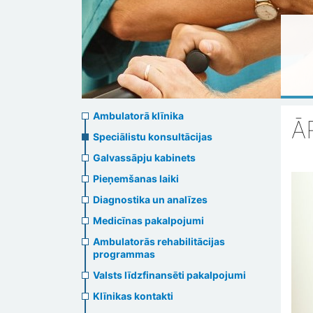
Ambulatory
Ambulatorā klīnika
Ā
clinic
Speciālistu konsultācijas
Galvassāpju kabinets
menu
Pieņemšanas laiki
Diagnostika un analīzes
Medicīnas pakalpojumi
Ambulatorās rehabilitācijas
programmas
Valsts līdzfinansēti pakalpojumi
Klīnikas kontakti