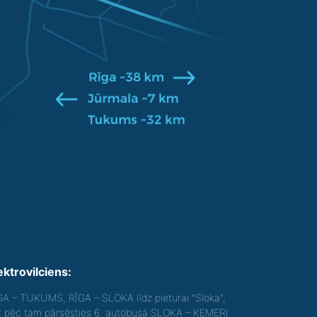
ektrovilciens:
GA – TUKUMS, RĪGA – SLOKA līdz pieturai "Sloka",
t pēc tam pārsēsties 6. autobusā SLOKA – ĶEMERI