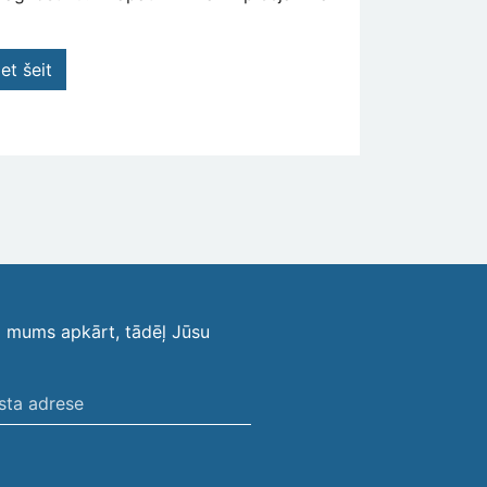
et šeit
i mums apkārt, tādēļ Jūsu