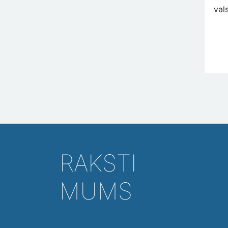
val
RAKSTI
MUMS