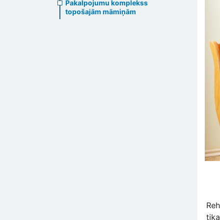
Pakalpojumu komplekss
topošajām māmiņām
Reh
tik