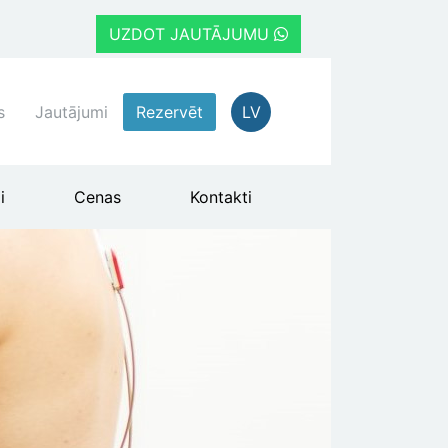
UZDOT JAUTĀJUMU
s
Jautājumi
Rezervēt
LV
i
Cenas
Kontakti