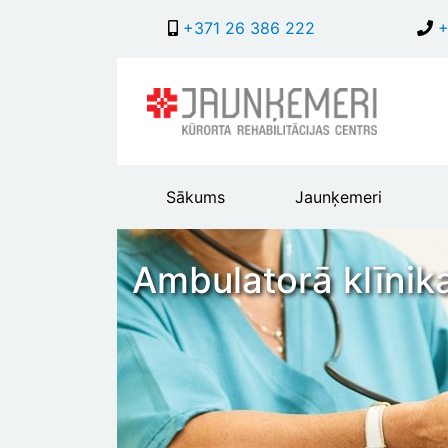
+371 26 386 222
+
Main
Sākums
Jaunķemeri
header
menu
Ambulatorā klīnik