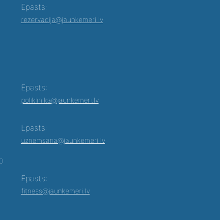
Epasts:
rezervacija@jaunkemeri.lv
Epasts:
poliklinika@jaunkemeri.lv
Epasts:
uznemsana@jaunkemeri.lv
00
Epasts:
fitness@jaunkemeri.lv