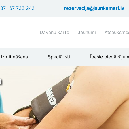
Pārlekt
371 67 733 242
rezervacija@jaunkemeri.lv
uz
galveno
saturu
Shortcuts
Dāvanu karte
Jaunumi
Atsauksme
header
menu
Izmitināšana
Speciālisti
Īpašie piedāvājum
a