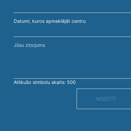
Datumi, kuros apmeklējāt centru
Jūsu
ziņojums
Atlikušo simbolu skaits:
500
NOSŪTĪT