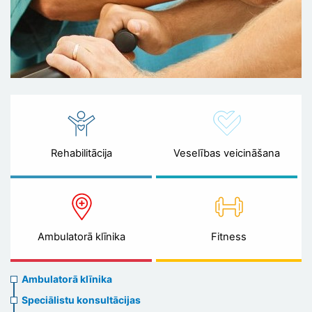
Rehabilitācija
Veselības veicināšana
Ambulatorā klīnika
Fitness
Ambulatory
Ambulatorā klīnika
clinic
Speciālistu konsultācijas