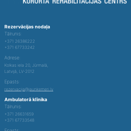
Rezervācijas nodaļa
Tālrunis:
+371 26386222
+371 67733242
Adrese:
Kolkas iela 20, Jūrmalā,
Latvijā, LV-2012
Epasts:
rezervacija@jaunkemeri.lv
Ambulatorā klīnika
Tālrunis:
+371 26631659
+371 67733548
Epasts: