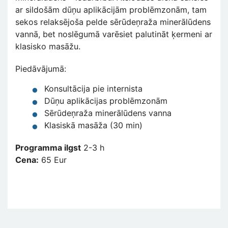
ar sildošām dūņu aplikācijām problēmzonām, tam
sekos relaksējoša pelde sērūdeņraža minerālūdens
vannā, bet noslēgumā varēsiet palutināt ķermeni ar
klasisko masāžu.
Piedāvājumā:
Konsultācija pie internista
Dūņu aplikācijas problēmzonām
Sērūdeņraža minerālūdens vanna
Klasiskā masāža (30 min)
Programma ilgst
2-3 h
Cena:
65 Eur