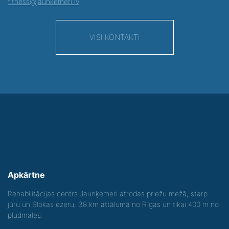
fitness@jaunkemeri.lv
VISI KONTAKTI
Apkārtne
Rehabilitācijas centrs Jaunķemeri atrodas priežu mežā, starp
jūru un Slokas ezeru, 38 km attālumā no Rīgas un tikai 400 m no
pludmales.