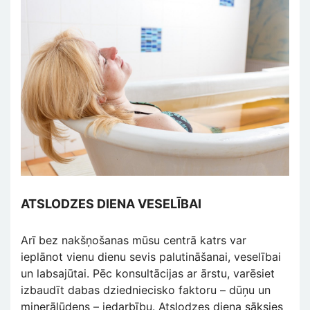
ATSLODZES DIENA VESELĪBAI
Arī bez nakšņošanas mūsu centrā katrs var
ieplānot vienu dienu sevis palutināšanai, veselībai
un labsajūtai. Pēc konsultācijas ar ārstu, varēsiet
izbaudīt dabas dziedniecisko faktoru – dūņu un
minerālūdens – iedarbību. Atslodzes diena sāksies