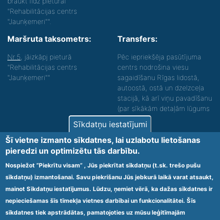
braukt līdz pieturai
"Rehabilitācijas centrs
"Jaunķemeri"".
Maršruta taksometrs:
Transfers:
Nr.5
, jāizkāpj pieturā
Pēc iepriekšēja pasūtījuma
"Rehabilitācijas centrs
centrs nodrošina viesu
"Jaunķemeri""
sagaidīšanu Rīgas lidostā,
autoostā, ostā un dzelzceļa
stacijā, kā arī viņu pavadīšanu
(par sīkākām detaļām lūgums
zvanīt).
Sīkdatņu iestatījumi
Nodrošinām vides piekļūstamību personām ar
Šī vietne izmanto sīkdatnes, lai uzlabotu lietošanas
funkcionāliem traucējumiem! SIA „Sanare-KRC
pieredzi un optimizētu tās darbību.
Jaunķemeri”, Kolkas ielā 20, Jūrmalā ir nodrošināta vides
piekļūstamība personām ar funkcionāliem traucējumiem,
Nospiežot “Piekrītu visam” , Jūs piekrītat sīkdatņu (t.sk. trešo pušu
tādejādi nodrošinot atbilstību Ministru kabineta
sīkdatņu) izmantošanai. Savu piekrišanu Jūs jebkurā laikā varat atsaukt,
2009.gada 20.janvāra noteikumos Nr.60 „Noteikumi par
mainot Sīkdatņu iestatījumus. Lūdzu, ņemiet vērā, ka dažas sīkdatnes ir
obligātajām prasībām ārstniecības iestādēm un to
struktūrvienībām” minētajām prasībām.
nepieciešamas šīs tīmekļa vietnes darbībai un funkcionalitātei. Šīs
sīkdatnes tiek apstrādātas, pamatojoties uz mūsu leģitīmajām