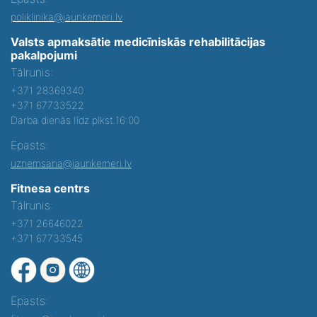
poliklinika@jaunkemeri.lv
Valsts apmaksātie medicīniskās rehabilitācijas
pakalpojumi
Tālrunis:
+371 28369340
+371 67733522
Darba dienās līdz plkst.16:00
Epasts:
uznemsana@jaunkemeri.lv
Fitnesa centrs
Tālrunis:
+371 26646022
+371 67733545
Epasts: