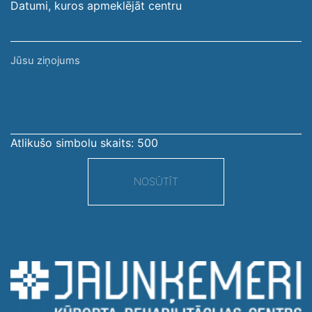
Datumi, kuros apmeklējāt centru
Jūsu
ziņojums
Atlikušo simbolu skaits:
500
NOSŪTĪT