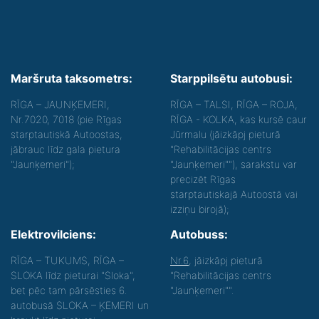
Maršruta taksometrs:
Starppilsētu autobusi:
RĪGA – JAUNĶEMERI,
RĪGA – TALSI, RĪGA – ROJA,
Nr.7020, 7018 (pie Rīgas
RĪGA - KOLKA, kas kursē caur
starptautiskā Autoostas,
Jūrmalu (jāizkāpj pieturā
jābrauc līdz gala pietura
"Rehabilitācijas centrs
"Jaunķemeri");
"Jaunķemeri""), sarakstu var
precizēt Rīgas
starptautiskajā Autoostā vai
izziņu birojā);
Elektrovilciens:
Autobuss:
RĪGA – TUKUMS, RĪGA –
Nr.6
, jāizkāpj pieturā
SLOKA līdz pieturai "Sloka",
"Rehabilitācijas centrs
bet pēc tam pārsēsties 6.
"Jaunķemeri"".
autobusā SLOKA – ĶEMERI un