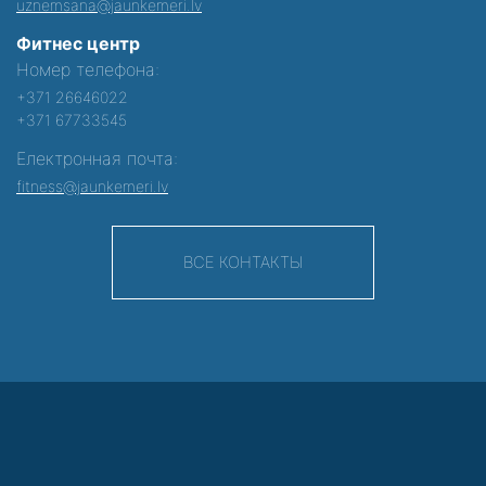
uznemsana@jaunkemeri.lv
Фитнес центр
Номер телефона:
+371 26646022
+371 67733545
Електронная почта:
fitness@jaunkemeri.lv
ВСЕ КОНТАКТЫ