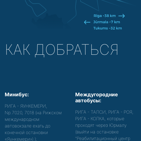
КАК ДОБРАТЬСЯ
Минибус:
Междугородние
автобусы:
РИГА - ЯУНКЕМЕРИ,
РИГА - ТАЛСИ, РИГА - РОЯ,
Nр.7020, 7018 (на Рижском
РИГА - КОЛКА, которые
международном
проходят через Юрмалу
автовокзале ехать до
(выйти на остановке
конечной остановки
"Реабилитационный центр
«Яункемери»)
);