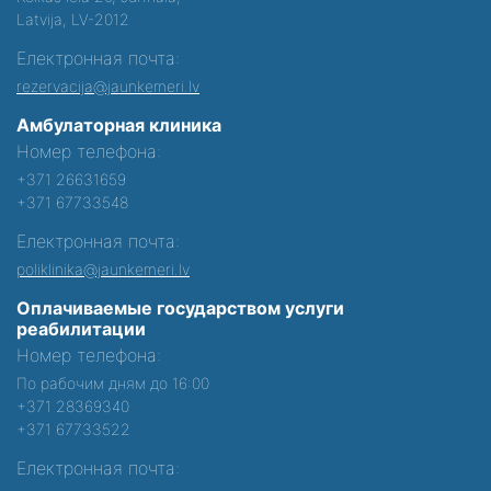
Latvija, LV-2012
Електронная почта:
rezervacija@jaunkemeri.lv
Амбулаторная клиника
Номер телефона:
+371 26631659
+371 67733548
Електронная почта:
poliklinika@jaunkemeri.lv
Оплачиваемые государством услуги
реабилитации
Номер телефона:
По рабочим дням до 16:00
+371 28369340
+371 67733522
Електронная почта: