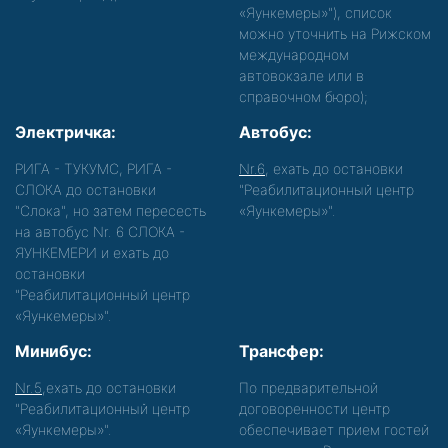
«Яункемеры»"), список
можно уточнить на Рижском
международном
автовокзале или в
справочном бюро);
Электричка:
Автобус:
РИГА - ТУКУМС, РИГА -
Nr.6
, ехать до остановки
СЛОКА до остановки
"Реабилитационный центр
"Слока", но затем пересесть
«Яункемеры»".
на автобус Nr. 6 СЛОКА -
ЯУНКЕМЕРИ и ехать до
остановки
"Реабилитационный центр
«Яункемеры»".
Минибус:
Трансфер:
Nr.5
,ехать до остановки
По предварительной
"Реабилитационный центр
договоренности центр
«Яункемеры»".
обеспечивает прием гостей