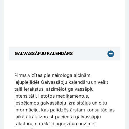
GALVASSĀPJU KALENDĀRS
Pirms vizītes pie neirologa aicinām
lejupielādēt Galvassāpju kalendāru
un veikt
tajā ierakstus, atzīmējot galvassāpju
intensitāti, lietotos medikamentus,
iespējamos galvassāpju izraisītājus un citu
informāciju, kas palīdzēs ārstam konsultācijas
laikā ātrāk izprast pacienta galvassāpju
raksturu, noteikt diagnozi un nozīmēt