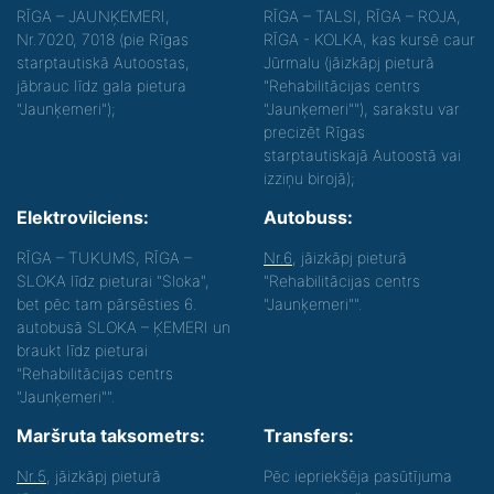
RĪGA – JAUNĶEMERI,
RĪGA – TALSI, RĪGA – ROJA,
Nr.7020, 7018 (pie Rīgas
RĪGA - KOLKA, kas kursē caur
starptautiskā Autoostas,
Jūrmalu (jāizkāpj pieturā
jābrauc līdz gala pietura
"Rehabilitācijas centrs
"Jaunķemeri");
"Jaunķemeri""), sarakstu var
precizēt Rīgas
starptautiskajā Autoostā vai
izziņu birojā);
Elektrovilciens:
Autobuss:
RĪGA – TUKUMS, RĪGA –
Nr.6
, jāizkāpj pieturā
SLOKA līdz pieturai "Sloka",
"Rehabilitācijas centrs
bet pēc tam pārsēsties 6.
"Jaunķemeri"".
autobusā SLOKA – ĶEMERI un
braukt līdz pieturai
"Rehabilitācijas centrs
"Jaunķemeri"".
Maršruta taksometrs:
Transfers:
Nr.5
, jāizkāpj pieturā
Pēc iepriekšēja pasūtījuma