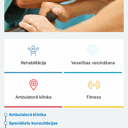
Rehabilitācija
Veselības veicināšana
Ambulatorā klīnika
Fitness
Ambulatory
Ambulatorā klīnika
clinic
Speciālistu konsultācijas