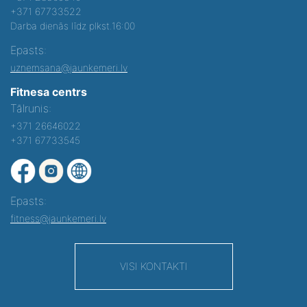
+371 67733522
Darba dienās līdz plkst.16:00
Epasts:
uznemsana@jaunkemeri.lv
Fitnesa centrs
Tālrunis:
+371 26646022
+371 67733545
Epasts:
fitness@jaunkemeri.lv
VISI KONTAKTI