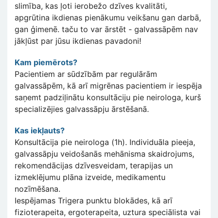
slimība, kas ļoti ierobežo dzīves kvalitāti,
apgrūtina ikdienas pienākumu veikšanu gan darbā,
gan ģimenē. taču to var ārstēt - galvassāpēm nav
jākļūst par jūsu ikdienas pavadoni!
Kam piemērots?
Pacientiem ar sūdzībām par regulārām
galvassāpēm, kā arī migrēnas pacientiem ir iespēja
saņemt padziļinātu konsultāciju pie neirologa, kurš
specializējies galvassāpju ārstēšanā.
Kas iekļauts?
Konsultācija pie neirologa (1h). Individuāla pieeja,
galvassāpju veidošanās mehānisma skaidrojums,
rekomendācijas dzīvesveidam, terapijas un
izmeklējumu plāna izveide, medikamentu
nozīmēšana.
Iespējamas Trigera punktu blokādes, kā arī
fizioterapeita, ergoterapeita, uztura speciālista vai