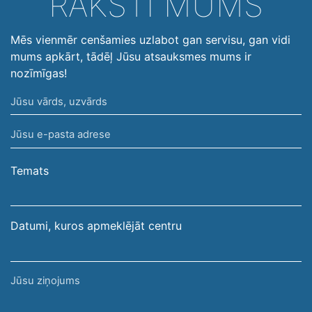
RAKSTI MUMS
Mēs vienmēr cenšamies uzlabot gan servisu, gan vidi
mums apkārt, tādēļ Jūsu atsauksmes mums ir
nozīmīgas!
Jūsu
vārds,
Jūsu
uzvārds
e-
pasta
Temats
adrese
Datumi, kuros apmeklējāt centru
Jūsu
ziņojums