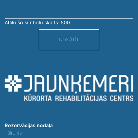
Atlikušo simbolu skaits:
500
NOSŪTĪT
Rezervācijas nodaļa
Tālrunis: