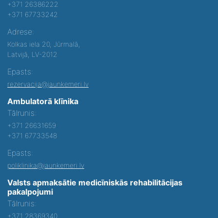
+371 26386222
+371 67733242
Adrese:
Kolkas iela 20, Jūrmalā,
Latvijā, LV-2012
Epasts:
rezervacija@jaunkemeri.lv
Ambulatorā klīnika
Tālrunis:
+371 26631659
+371 67733548
Epasts:
poliklinika@jaunkemeri.lv
Valsts apmaksātie medicīniskās rehabilitācijas
pakalpojumi
Tālrunis:
+371 28369340