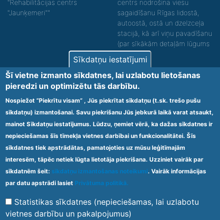
"Rehabilitācijas centrs
centrs nodrošina viesu
"Jaunķemeri""
sagaidīšanu Rīgas lidostā,
autoostā, ostā un dzelzceļa
stacijā, kā arī viņu pavadīšanu
(par sīkākām detaļām lūgums
zvanīt).
Sīkdatņu iestatījumi
Nodrošinām vides piekļūstamību personām ar
Šī vietne izmanto sīkdatnes, lai uzlabotu lietošanas
funkcionāliem traucējumiem! SIA „Sanare-KRC
pieredzi un optimizētu tās darbību.
Jaunķemeri”, Kolkas ielā 20, Jūrmalā ir nodrošināta vides
piekļūstamība personām ar funkcionāliem traucējumiem,
Nospiežot “Piekrītu visam” , Jūs piekrītat sīkdatņu (t.sk. trešo pušu
tādejādi nodrošinot atbilstību Ministru kabineta
sīkdatņu) izmantošanai. Savu piekrišanu Jūs jebkurā laikā varat atsaukt,
2009.gada 20.janvāra noteikumos Nr.60 „Noteikumi par
mainot Sīkdatņu iestatījumus. Lūdzu, ņemiet vērā, ka dažas sīkdatnes ir
obligātajām prasībām ārstniecības iestādēm un to
struktūrvienībām” minētajām prasībām.
nepieciešamas šīs tīmekļa vietnes darbībai un funkcionalitātei. Šīs
sīkdatnes tiek apstrādātas, pamatojoties uz mūsu leģitīmajām
interesēm, tāpēc netiek lūgta lietotāja piekrišana. Uzziniet vairāk par
Ārstniecības iestādes kods 1300 – 64003
sīkdatnēm šeit:
sīkdatņu izmantošanas noteikumi
. Vairāk informācijas
Footer
par datu apstrādi lasiet
Privātuma politikā.
Vietnes karte
Noteikumi un privātuma politika
menu
Statistikas sīkdatnes (nepieciešamas, lai uzlabotu
vietnes darbību un pakalpojumus)