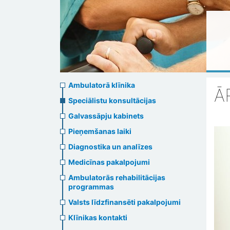
Ambulatory
Ambulatorā klīnika
Ā
clinic
Speciālistu konsultācijas
Galvassāpju kabinets
menu
Pieņemšanas laiki
Diagnostika un analīzes
Medicīnas pakalpojumi
Ambulatorās rehabilitācijas
programmas
Valsts līdzfinansēti pakalpojumi
Klīnikas kontakti