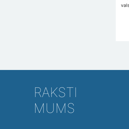
val
RAKSTI
MUMS