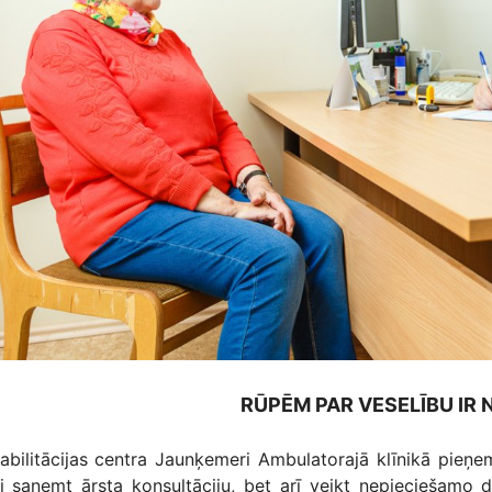
RŪPĒM PAR VESELĪBU IR 
abilitācijas centra Jaunķemeri Ambulatorajā klīnikā pieņem 
ai saņemt ārsta konsultāciju, bet arī veikt nepieciešamo d