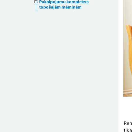
Pakalpojumu komplekss
topošajām māmiņām
Reh
tik