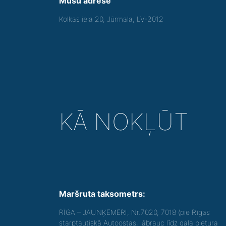
Mūsu adrese
Kolkas iela 20, Jūrmala, LV-2012
KĀ NOKĻŪT
Maršruta taksometrs:
RĪGA – JAUNĶEMERI, Nr.7020, 7018 (pie Rīgas
starptautiskā Autoostas, jābrauc līdz gala pietura