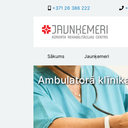
+371 26 386 222
+
Main
Sākums
Jaunķemeri
header
menu
Ambulatorā klīnik