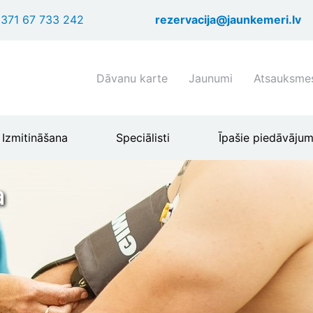
Pārlekt
371 67 733 242
rezervacija@jaunkemeri.lv
uz
galveno
saturu
Shortcuts
Dāvanu karte
Jaunumi
Atsauksme
header
menu
Izmitināšana
Speciālisti
Īpašie piedāvājum
a