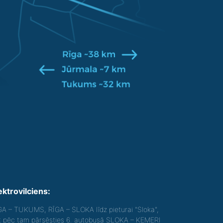
ektrovilciens:
GA – TUKUMS, RĪGA – SLOKA līdz pieturai "Sloka",
t pēc tam pārsēsties 6. autobusā SLOKA – ĶEMERI