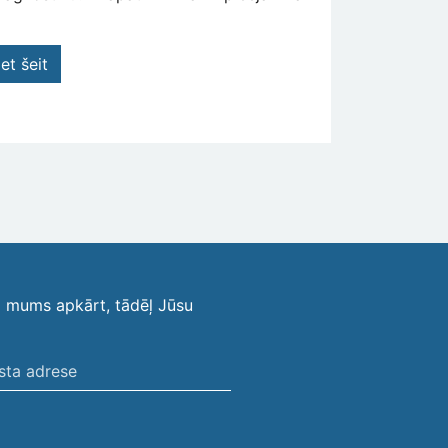
et šeit
i mums apkārt, tādēļ Jūsu