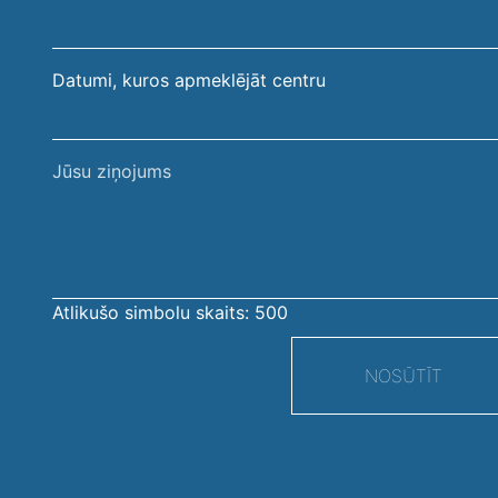
Datumi, kuros apmeklējāt centru
Jūsu
ziņojums
Atlikušo simbolu skaits:
500
NOSŪTĪT