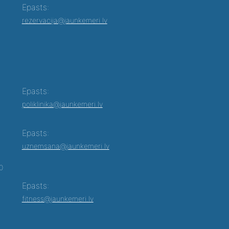
Epasts:
rezervacija@jaunkemeri.lv
Epasts:
poliklinika@jaunkemeri.lv
Epasts:
uznemsana@jaunkemeri.lv
00
Epasts:
fitness@jaunkemeri.lv