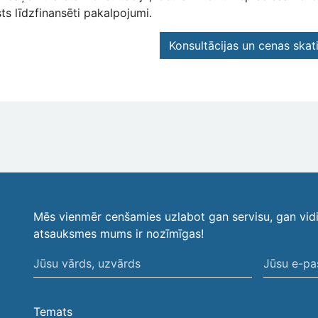
sts līdzfinansēti pakalpojumi.
Konsultācijas un cenas skati
Mēs vienmēr cenšamies uzlabot gan servisu, gan vid
atsauksmes mums ir nozīmīgas!
Jūsu
Jūsu
vārds,
e-
uzvārds
pasta
Temats
adrese