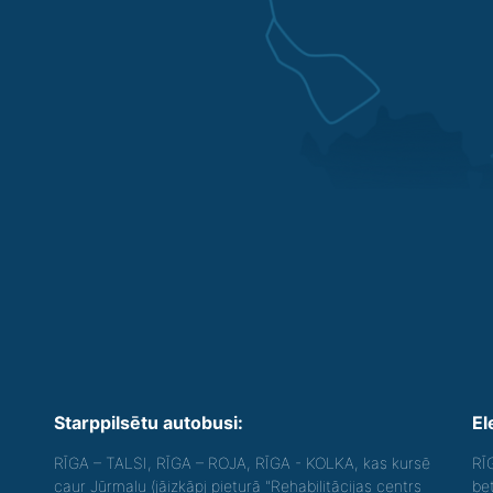
Starppilsētu autobusi:
El
RĪGA – TALSI, RĪGA – ROJA, RĪGA - KOLKA, kas kursē
RĪ
caur Jūrmalu (jāizkāpj pieturā "Rehabilitācijas centrs
be