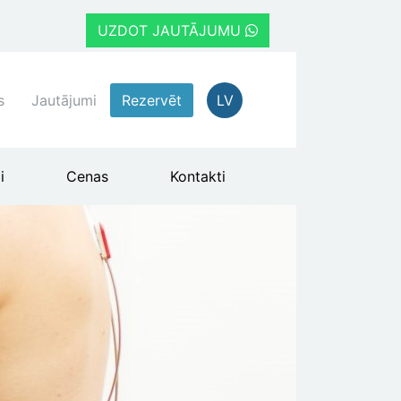
UZDOT JAUTĀJUMU
s
Jautājumi
Rezervēt
LV
i
Cenas
Kontakti