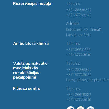
Rezervācijas nodaļa
Tālrunis:
+371 26386222
+371 67733242
Adrese:
Kolkas iela 20, Jūrmalā,
Latvijā, LV-2012
Ambulatorā klīnika
Tālrunis:
+371 26631659
+371 67733548
Valsts apmaksātie
Tālrunis:
medicīniskās
+371 28369340
rehabilitācijas
+371 67733522
pakalpojumi
Darba dienās līdz plkst.16:
Fitnesa centrs
Tālrunis:
+371 26646022
+371 67733545