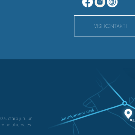
VISI KONTAKTI
žā, starp jūru un
0 m no pludmales.