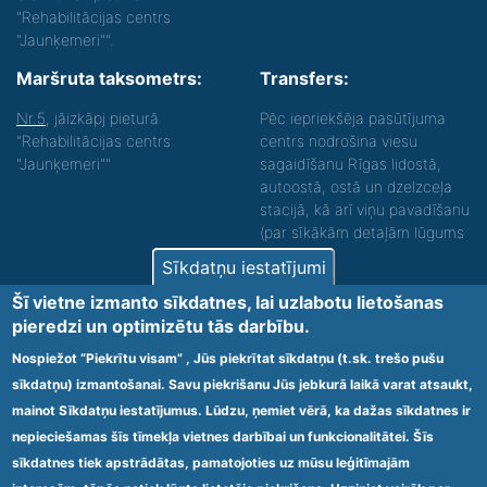
"Rehabilitācijas centrs
"Jaunķemeri"".
Maršruta taksometrs:
Transfers:
Nr.5
, jāizkāpj pieturā
Pēc iepriekšēja pasūtījuma
"Rehabilitācijas centrs
centrs nodrošina viesu
"Jaunķemeri""
sagaidīšanu Rīgas lidostā,
autoostā, ostā un dzelzceļa
stacijā, kā arī viņu pavadīšanu
(par sīkākām detaļām lūgums
zvanīt).
Sīkdatņu iestatījumi
Nodrošinām vides piekļūstamību personām ar
Šī vietne izmanto sīkdatnes, lai uzlabotu lietošanas
funkcionāliem traucējumiem! SIA „Sanare-KRC
pieredzi un optimizētu tās darbību.
Jaunķemeri”, Kolkas ielā 20, Jūrmalā ir nodrošināta vides
piekļūstamība personām ar funkcionāliem traucējumiem,
Nospiežot “Piekrītu visam” , Jūs piekrītat sīkdatņu (t.sk. trešo pušu
tādejādi nodrošinot atbilstību Ministru kabineta
sīkdatņu) izmantošanai. Savu piekrišanu Jūs jebkurā laikā varat atsaukt,
2009.gada 20.janvāra noteikumos Nr.60 „Noteikumi par
mainot Sīkdatņu iestatījumus. Lūdzu, ņemiet vērā, ka dažas sīkdatnes ir
obligātajām prasībām ārstniecības iestādēm un to
struktūrvienībām” minētajām prasībām.
nepieciešamas šīs tīmekļa vietnes darbībai un funkcionalitātei. Šīs
sīkdatnes tiek apstrādātas, pamatojoties uz mūsu leģitīmajām