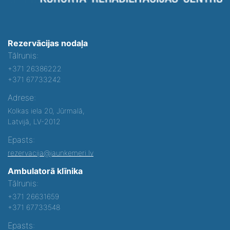
Rezervācijas nodaļa
Tālrunis:
+371 26386222
+371 67733242
Adrese:
Kolkas iela 20, Jūrmalā,
Latvijā, LV-2012
Epasts:
rezervacija@jaunkemeri.lv
Ambulatorā klīnika
Tālrunis:
+371 26631659
+371 67733548
Epasts: