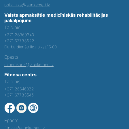
poliklinika@jaunkemeri.lv
Valsts apmaksātie medicīniskās rehabilitācijas
pakalpojumi
Tālrunis:
+371 28369340
+371 67733522
Darba dienās līdz plkst.16:00
Epasts:
uznemsana@jaunkemeri.lv
Fitnesa centrs
Tālrunis:
+371 26646022
+371 67733545
Epasts:
fitness@jaunkemeri.lv