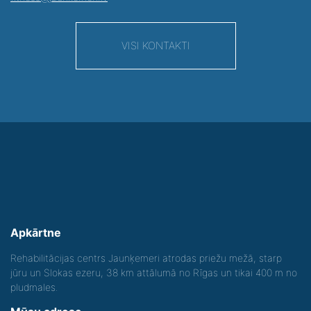
VISI KONTAKTI
Apkārtne
Rehabilitācijas centrs Jaunķemeri atrodas priežu mežā, starp
jūru un Slokas ezeru, 38 km attālumā no Rīgas un tikai 400 m no
pludmales.