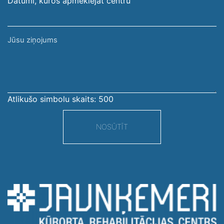
Datumi, kuros apmeklējāt centru
Jūsu
ziņojums
Atlikušo simbolu skaits:
500
NOSŪTĪT