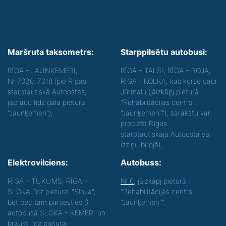
Maršruta taksometrs:
Starppilsētu autobusi:
RĪGA – JAUNĶEMERI,
RĪGA – TALSI, RĪGA – ROJA,
Nr.7020, 7018 (pie Rīgas
RĪGA - KOLKA, kas kursē caur
starptautiskā Autoostas,
Jūrmalu (jāizkāpj pieturā
jābrauc līdz gala pietura
"Rehabilitācijas centrs
"Jaunķemeri");
"Jaunķemeri""), sarakstu var
precizēt Rīgas
starptautiskajā Autoostā vai
izziņu birojā);
Elektrovilciens:
Autobuss:
RĪGA – TUKUMS, RĪGA –
Nr.6
, jāizkāpj pieturā
SLOKA līdz pieturai "Sloka",
"Rehabilitācijas centrs
bet pēc tam pārsēsties 6.
"Jaunķemeri"".
autobusā SLOKA – ĶEMERI un
braukt līdz pieturai