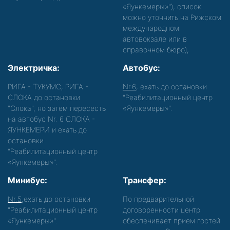
«Яункемеры»"), список
можно уточнить на Рижском
международном
автовокзале или в
справочном бюро);
Электричка:
Автобус:
РИГА - ТУКУМС, РИГА -
Nr.6
, ехать до остановки
СЛОКА до остановки
"Реабилитационный центр
"Слока", но затем пересесть
«Яункемеры»".
на автобус Nr. 6 СЛОКА -
ЯУНКЕМЕРИ и ехать до
остановки
"Реабилитационный центр
«Яункемеры»".
Минибус:
Трансфер:
Nr.5
,ехать до остановки
По предварительной
"Реабилитационный центр
договоренности центр
«Яункемеры»".
обеспечивает прием гостей