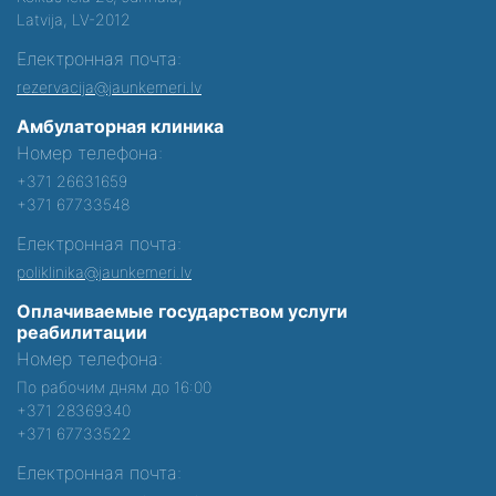
Latvija, LV-2012
Електронная почта:
rezervacija@jaunkemeri.lv
Амбулаторная клиника
Номер телефона:
+371 26631659
+371 67733548
Електронная почта:
poliklinika@jaunkemeri.lv
Оплачиваемые государством услуги
реабилитации
Номер телефона:
По рабочим дням до 16:00
+371 28369340
+371 67733522
Електронная почта: