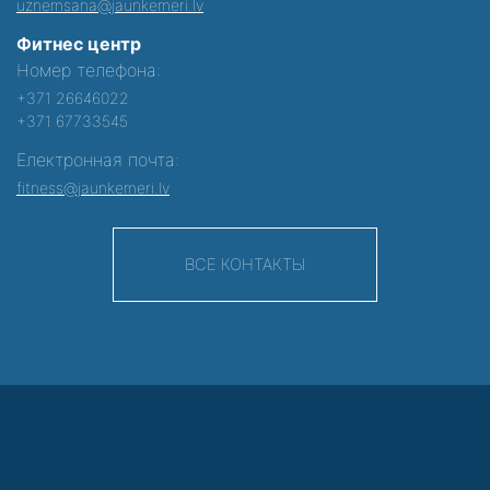
uznemsana@jaunkemeri.lv
Фитнес центр
Номер телефона:
+371 26646022
+371 67733545
Електронная почта:
fitness@jaunkemeri.lv
ВСЕ КОНТАКТЫ