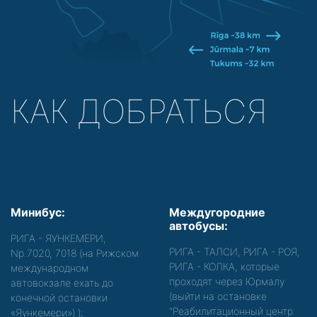
КАК ДОБРАТЬСЯ
Минибус:
Междугородние
автобусы:
РИГА - ЯУНКЕМЕРИ,
РИГА - ТАЛСИ, РИГА - РОЯ,
Nр.7020, 7018 (на Рижском
РИГА - КОЛКА, которые
международном
проходят через Юрмалу
автовокзале ехать до
(выйти на остановке
конечной остановки
"Реабилитационный центр
«Яункемери»)
);