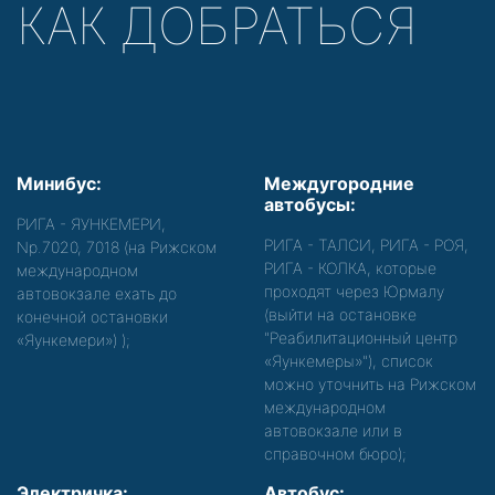
КАК ДОБРАТЬСЯ
Минибус:
Междугородние
автобусы:
РИГА - ЯУНКЕМЕРИ,
РИГА - ТАЛСИ, РИГА - РОЯ,
Nр.7020, 7018 (на Рижском
РИГА - КОЛКА, которые
международном
проходят через Юрмалу
автовокзале ехать до
(выйти на остановке
конечной остановки
"Реабилитационный центр
«Яункемери»)
);
«Яункемеры»"), список
можно уточнить на Рижском
международном
автовокзале или в
справочном бюро);
Электричка:
Автобус: