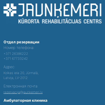
Отдел резервации
Номер телефона:
+371 26386222
+371 67733242
Адрес:
Kolkas iela 20, Jūrmalā,
Latvija, LV-2012
Електронная почта:
rezervacija@jaunkemeri.lv
Амбулаторная клиника