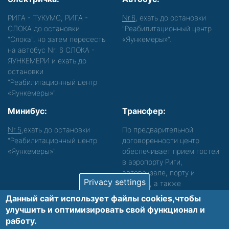
РИГА - ТУКУМС, РИГА -
Nr.6
, ехать до остановки
СЛОКА до остановки
"Реабилитационный центр
"Слока", но затем пересесть
«Яункемеры»".
на автобус Nr. 6 СЛОКА -
ЯУНКЕМЕРИ и ехать до
остановки
"Реабилитационный центр
«Яункемеры»".
Минибус:
Трансфер:
Nr.5
,ехать до остановки
По предварительной
"Реабилитационный центр
договоренности центр
«Яункемеры»".
обеспечивает прием гостей
в аэропорту Риги,
автовокзале, порту и
Privacy settings
вокзале, а также
сопровождение. Просьба
Данный сайт использует файлы cookies,чтобы
звонить, чтобы уточнить
улучшить и оптимизировать cвой функционал и
детали.
работу.