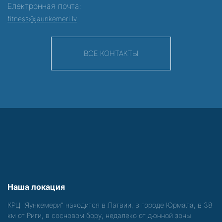
Електронная почта:
fitness@jaunkemeri.lv
ВСЕ КОНТАКТЫ
Наша локация
КРЦ "Яункемери" находится в Латвии, в городе Юрмала, в 38
км от Риги, в сосновом бору, недалеко от дюнной зоны