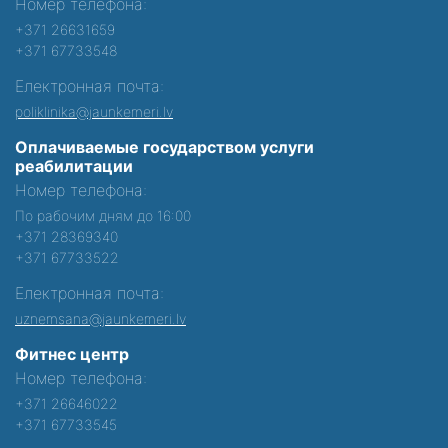
Номер телефона:
+371 26631659
+371 67733548
Електронная почта:
poliklinika@jaunkemeri.lv
Оплачиваемые государством услуги
реабилитации
Номер телефона:
По рабочим дням до 16:00
+371 28369340
+371 67733522
Електронная почта:
uznemsana@jaunkemeri.lv
Фитнес центр
Номер телефона:
+371 26646022
+371 67733545