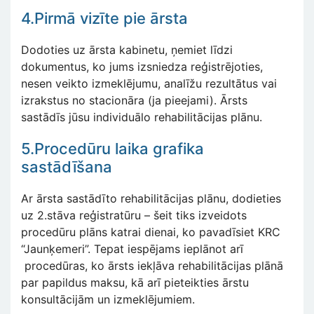
4.Pirmā vizīte pie ārsta
Dodoties uz ārsta kabinetu, ņemiet līdzi
dokumentus, ko jums izsniedza reģistrējoties,
nesen veikto izmeklējumu, analīžu rezultātus vai
izrakstus no stacionāra (ja pieejami). Ārsts
sastādīs jūsu individuālo rehabilitācijas plānu.
5.Procedūru laika grafika
sastādīšana
Ar ārsta sastādīto rehabilitācijas plānu, dodieties
uz 2.stāva reģistratūru – šeit tiks izveidots
procedūru plāns katrai dienai, ko pavadīsiet KRC
“Jaunķemeri”. Tepat iespējams ieplānot arī
procedūras, ko ārsts iekļāva rehabilitācijas plānā
par papildus maksu, kā arī pieteikties ārstu
konsultācijām un izmeklējumiem.