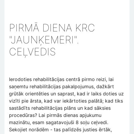
PIRMĀ DIENA KRC
"JAUNĶEMERI".
CEĻVEDIS
Ierodoties rehabilitācijas centrā pirmo reizi, lai
saņemtu rehabilitācijas pakalpojumus, dažkārt
grūtāk orientēties un saprast, kad ir laiks doties uz
vizīti pie ārsta, kad var iekārtoties palātā; kad tiks
sastādīts rehabilitācijas plāns un kad sāksies
procedūras? Lai pirmās dienas apjukumu
mazinātu, esam sagatavojuši 8 soļu ceļvedi.
Sekojiet norādēm - tas palīdzēs justies ērtāk,