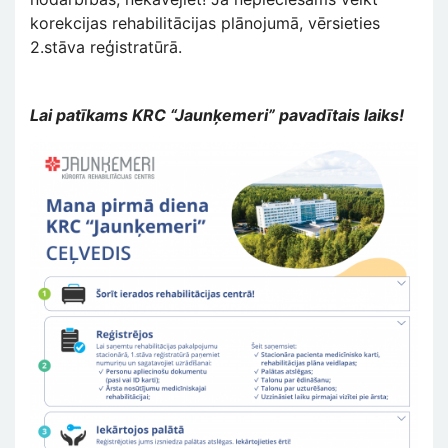
korekcijas rehabilitācijas plānojumā, vērsieties
2.stāva reģistratūrā.
Lai patīkams KRC “Jaunķemeri” pavadītais laiks!
Attēls