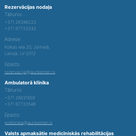
Rezervācijas nodaļa
Tālrunis:
+371 26386222
+371 67733242
Adrese:
Kolkas iela 20, Jūrmalā,
Latvijā, LV-2012
Epasts:
rezervacija@jaunkemeri.lv
Ambulatorā klīnika
Tālrunis:
+371 26631659
+371 67733548
Epasts:
poliklinika@jaunkemeri.lv
Valsts apmaksātie medicīniskās rehabilitācijas