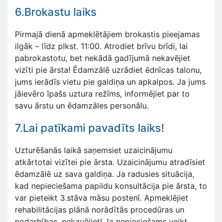
6.Brokastu laiks
Pirmajā dienā apmeklētājiem brokastis pieejamas
ilgāk – līdz plkst. 11:00. Atrodiet brīvu brīdi, lai
pabrokastotu, bet nekādā gadījumā nekavējiet
vizīti pie ārsta! Ēdamzālē uzrādiet ēdnīcas talonu,
jums ierādīs vietu pie galdiņa un apkalpos. Ja jums
jāievēro īpašs uztura režīms, informējiet par to
savu ārstu un ēdamzāles personālu.
7.Lai patīkami pavadīts laiks!
Uzturēšanās laikā saņemsiet uzaicinājumu
atkārtotai vizītei pie ārsta. Uzaicinājumu atradīsiet
ēdamzālē uz sava galdiņa. Ja radusies situācija,
kad nepieciešama papildu konsultācija pie ārsta, to
var pieteikt 3.stāva māsu postenī. Apmeklējiet
rehabilitācijas plānā norādītās procedūras un
nodarbības, nekavējiet! Ja nepieciešams veikt