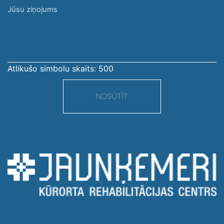
Jūsu
ziņojums
Atlikušo simbolu skaits:
500
NOSŪTĪT