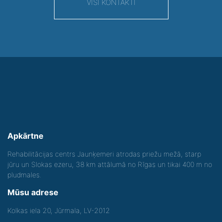
VISI KONTAKTI
Apkārtne
Rehabilitācijas centrs Jaunķemeri atrodas priežu mežā, starp
jūru un Slokas ezeru, 38 km attālumā no Rīgas un tikai 400 m no
pludmales.
Mūsu adrese
Kolkas iela 20, Jūrmala, LV-2012