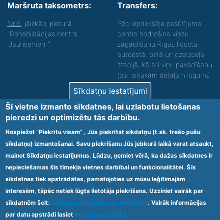
Maršruta taksometrs:
Transfers:
Nr.5
, jāizkāpj pieturā
Pēc iepriekšēja pasūtījuma
"Rehabilitācijas centrs
centrs nodrošina viesu
"Jaunķemeri""
sagaidīšanu Rīgas lidostā,
autoostā, ostā un dzelzceļa
stacijā, kā arī viņu pavadīšanu
(par sīkākām detaļām lūgums
zvanīt).
Sīkdatņu iestatījumi
Nodrošinām vides piekļūstamību personām ar
Šī vietne izmanto sīkdatnes, lai uzlabotu lietošanas
funkcionāliem traucējumiem! SIA „Sanare-KRC
pieredzi un optimizētu tās darbību.
Jaunķemeri”, Kolkas ielā 20, Jūrmalā ir nodrošināta vides
piekļūstamība personām ar funkcionāliem traucējumiem,
Nospiežot “Piekrītu visam” , Jūs piekrītat sīkdatņu (t.sk. trešo pušu
tādejādi nodrošinot atbilstību Ministru kabineta
sīkdatņu) izmantošanai. Savu piekrišanu Jūs jebkurā laikā varat atsaukt,
2009.gada 20.janvāra noteikumos Nr.60 „Noteikumi par
mainot Sīkdatņu iestatījumus. Lūdzu, ņemiet vērā, ka dažas sīkdatnes ir
obligātajām prasībām ārstniecības iestādēm un to
struktūrvienībām” minētajām prasībām.
nepieciešamas šīs tīmekļa vietnes darbībai un funkcionalitātei. Šīs
sīkdatnes tiek apstrādātas, pamatojoties uz mūsu leģitīmajām
interesēm, tāpēc netiek lūgta lietotāja piekrišana. Uzziniet vairāk par
Ārstniecības iestādes kods 1300 – 64003
sīkdatnēm šeit:
sīkdatņu izmantošanas noteikumi
. Vairāk informācijas
Footer
par datu apstrādi lasiet
Privātuma politikā.
Vietnes karte
Noteikumi un privātuma politika