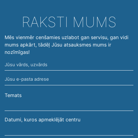
RAKSTI MUMS
Mēs vienmēr cenšamies uzlabot gan servisu, gan vidi
mums apkārt, tādēļ Jūsu atsauksmes mums ir
nozīmīgas!
Jūsu
vārds,
Jūsu
uzvārds
e-
pasta
Temats
adrese
Datumi, kuros apmeklējāt centru