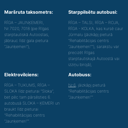
Maršruta taksometrs:
Starppilsētu autobusi:
RĪGA – JAUNĶEMERI,
RĪGA – TALSI, RĪGA – ROJA,
Nr.7020, 7018 (pie Rīgas
RĪGA - KOLKA, kas kursē caur
starptautiskā Autoostas,
Jūrmalu (jāizkāpj pieturā
jābrauc līdz gala pietura
"Rehabilitācijas centrs
"Jaunķemeri");
"Jaunķemeri""), sarakstu var
precizēt Rīgas
starptautiskajā Autoostā vai
izziņu birojā);
Elektrovilciens:
Autobuss:
RĪGA – TUKUMS, RĪGA –
Nr.6
, jāizkāpj pieturā
SLOKA līdz pieturai "Sloka",
"Rehabilitācijas centrs
bet pēc tam pārsēsties 6.
"Jaunķemeri"".
autobusā SLOKA – ĶEMERI un
braukt līdz pieturai
"Rehabilitācijas centrs
"Jaunķemeri"".