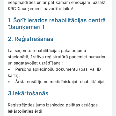
neapmaldīties un ar patīkamām emocijām uzsākt
KRC "Jaunķemeri" pavadīto laiku!
1. Šorīt ierados rehabilitācijas centrā
"Jaunķemeri"!
2. Reģistrēšanās
Lai saņemtu rehabilitācijas pakalpojumu
stacionārā, 1.stāva reģistratūrā paņemiet numuriņu
un sagatavojiet uzrādīšanai:
• Personu apliecinošu dokumentu (pasi vai ID
karti);
• Ārsta nosūtījumu medicīniskajai rehabilitācijai;
3.Iekārtošanās
Reģistrējoties jums izsniedza palātas atslēgas.
Iekārtojieties ērti!