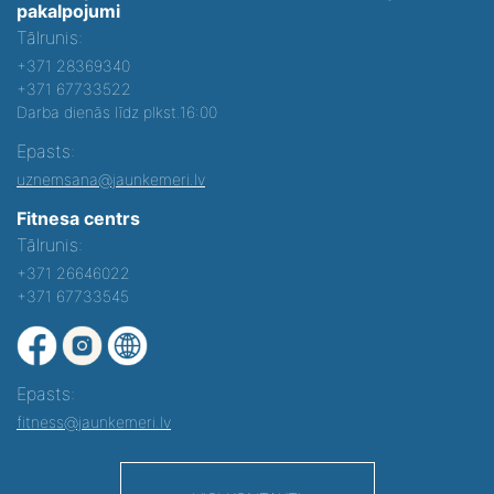
pakalpojumi
Tālrunis:
+371 28369340
+371 67733522
Darba dienās līdz plkst.16:00
Epasts:
uznemsana@jaunkemeri.lv
Fitnesa centrs
Tālrunis:
+371 26646022
+371 67733545
Epasts:
fitness@jaunkemeri.lv