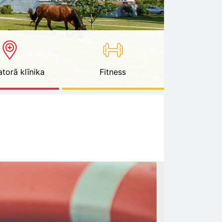
torā klīnika
Fitness