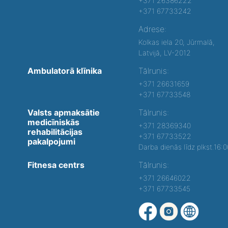
+371 26386222
+371 67733242
Adrese:
Kolkas iela 20, Jūrmalā,
Latvijā, LV-2012
Ambulatorā klīnika
Tālrunis:
+371 26631659
+371 67733548
Valsts apmaksātie
Tālrunis:
medicīniskās
+371 28369340
rehabilitācijas
+371 67733522
pakalpojumi
Darba dienās līdz plkst.16:
Fitnesa centrs
Tālrunis:
+371 26646022
+371 67733545