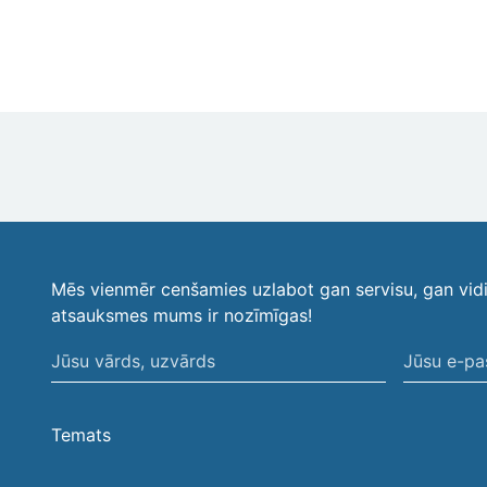
Mēs vienmēr cenšamies uzlabot gan servisu, gan vid
atsauksmes mums ir nozīmīgas!
Jūsu
Jūsu
vārds,
e-
uzvārds
pasta
Temats
adrese