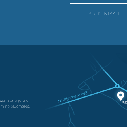
VISI KONTAKTI
žā, starp jūru un
0 m no pludmales.