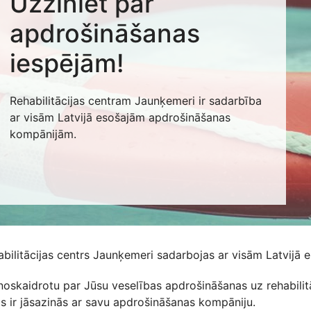
Uzziniet par
apdrošināšanas
iespējām!
Rehabilitācijas centram Jaunķemeri ir sadarbība
ar visām Latvijā esošajām apdrošināšanas
kompānijām.
abilitācijas centrs Jaunķemeri sadarbojas ar visām Latvij
 noskaidrotu par Jūsu veselības apdrošināšanas uz rehabili
s ir jāsazinās ar savu apdrošināšanas kompāniju.