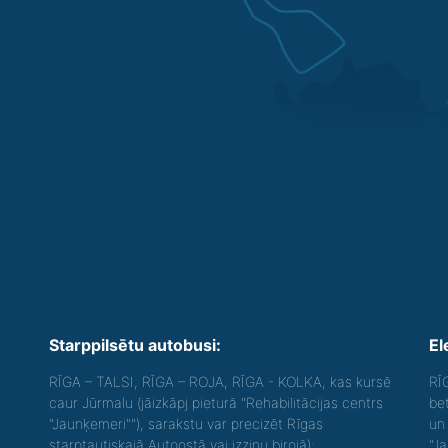
Starppilsētu autobusi:
El
RĪGA – TALSI, RĪGA – ROJA, RĪGA - KOLKA, kas kursē
RĪ
caur Jūrmalu (jāizkāpj pieturā "Rehabilitācijas centrs
be
"Jaunķemeri""), sarakstu var precizēt Rīgas
un 
starptautiskajā Autoostā vai izziņu birojā);
"J