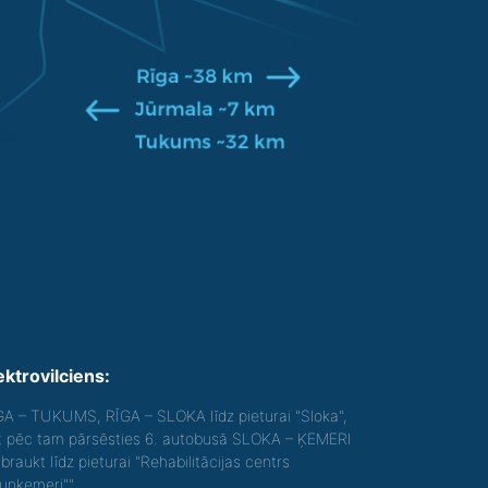
ektrovilciens:
GA – TUKUMS, RĪGA – SLOKA līdz pieturai "Sloka",
t pēc tam pārsēsties 6. autobusā SLOKA – ĶEMERI
braukt līdz pieturai "Rehabilitācijas centrs
aunķemeri"".