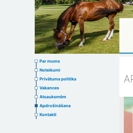
About
Par mums
us
Noteikumi
A
Privātuma politika
header
Vakances
menu
Atsauksmēm
Apdrošināšana
Kontakti