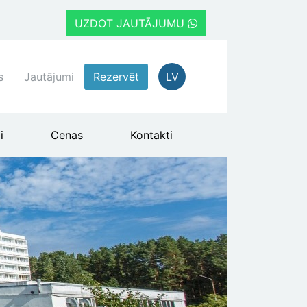
UZDOT JAUTĀJUMU
s
Jautājumi
Rezervēt
LV
i
Cenas
Kontakti