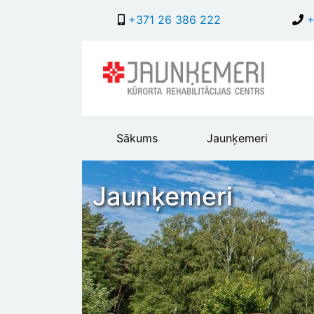
+371 26 386 222
+
Main
Sākums
Jaunķemeri
header
menu
Jaunķemeri