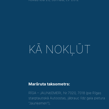
KĀ NOKĻŪT
Maršruta taksometrs:
RĪGA – JAUNĶEMERI, Nr.7020, 7018 (pie Rīgas
starptautiskā Autoostas, jābrauc līdz gala pietura
"Jaunķemeri");