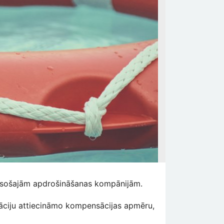
ā esošajām apdrošināšanas kompānijām.
tāciju attiecināmo kompensācijas apmēru,