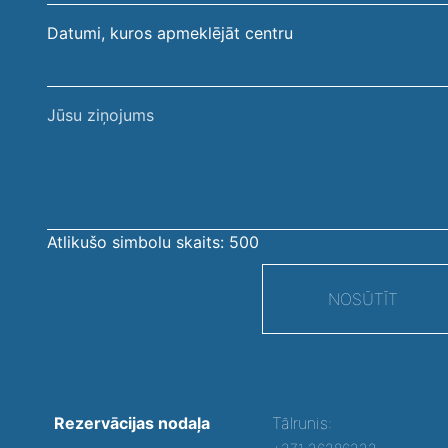
Datumi, kuros apmeklējāt centru
Jūsu
ziņojums
Atlikušo simbolu skaits:
500
NOSŪTĪT
Rezervācijas nodaļa
Tālrunis: