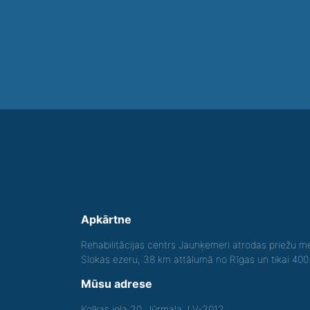
Apkārtne
Rehabilitācijas centrs Jaunķemeri atrodas priežu me
Slokas ezeru, 38 km attālumā no Rīgas un tikai 40
Mūsu adrese
Kolkas iela 20, Jūrmala, LV-2012