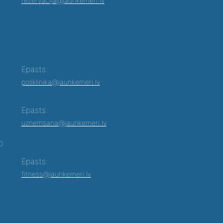
rezervacija@jaunkemeri.lv
Epasts:
poliklinika@jaunkemeri.lv
Epasts:
uznemsana@jaunkemeri.lv
00
Epasts:
fitness@jaunkemeri.lv