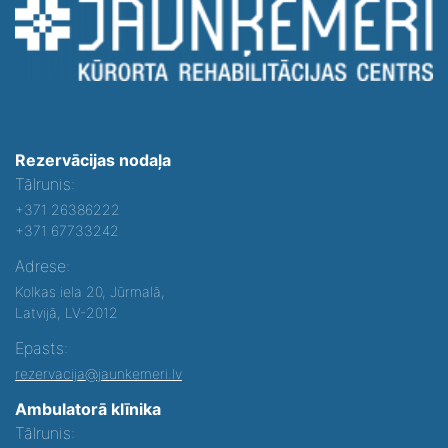
Rezervācijas nodaļa
Tālrunis:
+371 26386222
+371 67733242
Adrese:
Kolkas iela 20, Jūrmalā,
Latvijā, LV-2012
Epasts:
rezervacija@jaunkemeri.lv
Ambulatorā klīnika
Tālrunis: