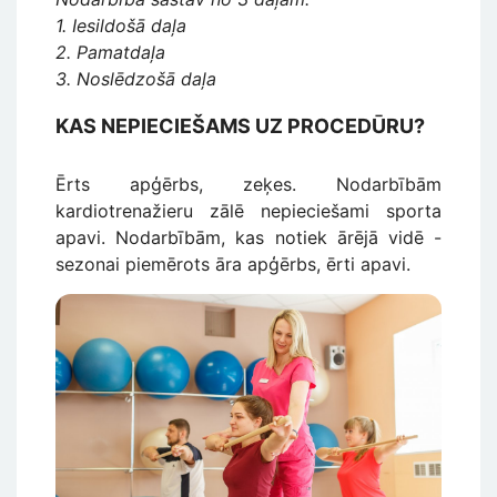
1. Iesildošā daļa
2. Pamatdaļa
3. Noslēdzošā daļa
KAS NEPIECIEŠAMS UZ PROCEDŪRU?
Ērts apģērbs, zeķes. Nodarbībām
kardiotrenažieru zālē nepieciešami sporta
apavi. Nodarbībām, kas notiek ārējā vidē -
sezonai piemērots āra apģērbs, ērti apavi.
Attēls