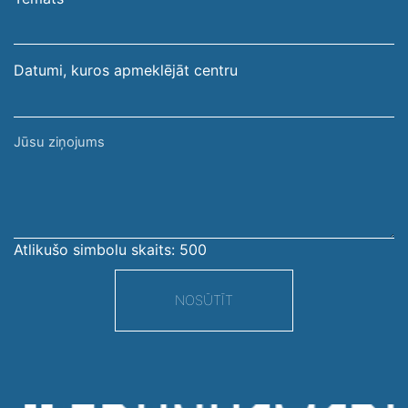
adrese
Datumi, kuros apmeklējāt centru
Jūsu
ziņojums
Atlikušo simbolu skaits:
500
NOSŪTĪT