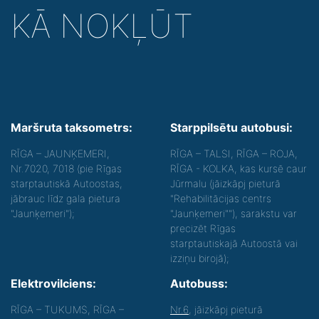
KĀ NOKĻŪT
Maršruta taksometrs:
Starppilsētu autobusi:
RĪGA – JAUNĶEMERI,
RĪGA – TALSI, RĪGA – ROJA,
Nr.7020, 7018 (pie Rīgas
RĪGA - KOLKA, kas kursē caur
starptautiskā Autoostas,
Jūrmalu (jāizkāpj pieturā
jābrauc līdz gala pietura
"Rehabilitācijas centrs
"Jaunķemeri");
"Jaunķemeri""), sarakstu var
precizēt Rīgas
starptautiskajā Autoostā vai
izziņu birojā);
Elektrovilciens:
Autobuss:
RĪGA – TUKUMS, RĪGA –
Nr.6
, jāizkāpj pieturā