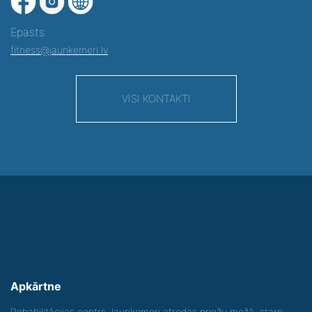
Epasts:
fitness@jaunkemeri.lv
VISI KONTAKTI
Apkārtne
Rehabilitācijas centrs Jaunķemeri atrodas priežu mežā, starp