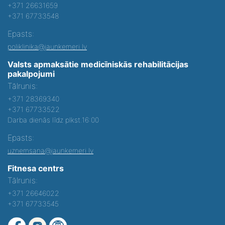
+371 26631659
+371 67733548
Epasts:
poliklinika@jaunkemeri.lv
Valsts apmaksātie medicīniskās rehabilitācijas
pakalpojumi
Tālrunis:
+371 28369340
+371 67733522
Darba dienās līdz plkst.16:00
Epasts:
uznemsana@jaunkemeri.lv
Fitnesa centrs
Tālrunis:
+371 26646022
+371 67733545