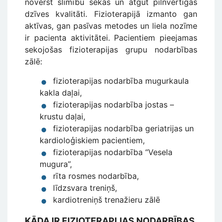
novērst slimību sekas un atgūt pilnvērtīgas
dzīves kvalitāti. Fizioterapijā izmanto gan
aktīvas, gan pasīvas metodes un liela nozīme
ir pacienta aktivitātei. Pacientiem pieejamas
sekojošas fizioterapijas grupu nodarbības
zālē:
fizioterapijas nodarbība mugurkaula
kakla daļai,
fizioterapijas nodarbība jostas –
krustu daļai,
fizioterapijas nodarbība geriatrijas un
kardioloģiskiem pacientiem,
fizioterapijas nodarbība “Vesela
mugura”,
rīta rosmes nodarbība,
līdzsvara treniņš,
kardiotreniņš trenažieru zālē
KĀDA IR FIZIOTERAPIJAS NODARBĪBAS