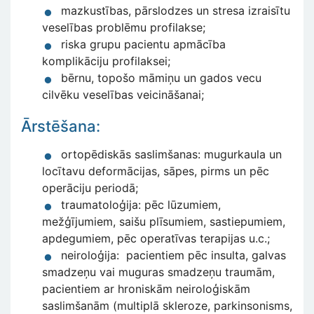
mazkustības, pārslodzes un stresa izraisītu
veselības problēmu profilakse;
riska grupu pacientu apmācība
komplikāciju profilaksei;
bērnu, topošo māmiņu un gados vecu
cilvēku veselības veicināšanai;
Ārstēšana:
ortopēdiskās saslimšanas: mugurkaula un
locītavu deformācijas, sāpes, pirms un pēc
operāciju periodā;
traumatoloģija: pēc lūzumiem,
mežģījumiem, saišu plīsumiem, sastiepumiem,
apdegumiem, pēc operatīvas terapijas u.c.;
neiroloģija: pacientiem pēc insulta, galvas
smadzeņu vai muguras smadzeņu traumām,
pacientiem ar hroniskām neiroloģiskām
saslimšanām (multiplā skleroze, parkinsonisms,