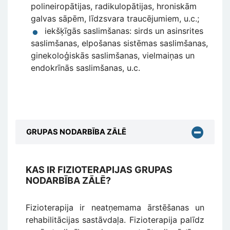
polineiropātijas, radikulopātijas, hroniskām
galvas sāpēm, līdzsvara traucējumiem, u.c.;
iekšķīgās saslimšanas: sirds un asinsrites
saslimšanas, elpošanas sistēmas saslimšanas,
ginekoloģiskās saslimšanas, vielmaiņas un
endokrīnās saslimšanas, u.c.
GRUPAS NODARBĪBA ZĀLĒ
KAS IR FIZIOTERAPIJAS GRUPAS
NODARBĪBA ZĀLĒ?
Fizioterapija ir neatņemama ārstēšanas un
rehabilitācijas sastāvdaļa. Fizioterapija palīdz