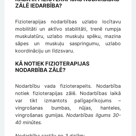
ZĀLĒ IEDARBĪBA?
Fizioterapijas nodarbības uzlabo locītavu
mobilitāti un aktīvo stabilitāti, trenē rumpja
muskulatūru, uzlabo muskuļu spēku, mazina
sāpes un muskuļu saspringumu, uzlabo
koordināciju un līdzsvaru.
KĀ NOTIEK FIZIOTERAPIJAS
NODARBĪBA ZĀLĒ?
Nodarbību vada fizioterapeits. Nodarbība
notiek fizioterapijas zālē. Nodarbības laikā
var tikt izmantots palīgaprīkojums –
vingrošanas bumbas, nūjas, hanteles,
vingrošanas gumijas.
Nodarbības ilgums 30-
40 minūtes.
Nodarbība sastāv no 3 daļām: