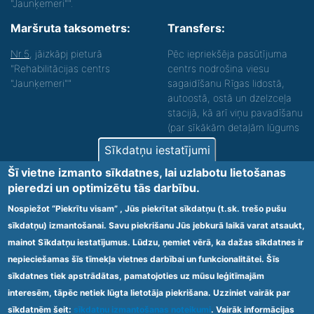
"Jaunķemeri"".
Maršruta taksometrs:
Transfers:
Nr.5
, jāizkāpj pieturā
Pēc iepriekšēja pasūtījuma
"Rehabilitācijas centrs
centrs nodrošina viesu
"Jaunķemeri""
sagaidīšanu Rīgas lidostā,
autoostā, ostā un dzelzceļa
stacijā, kā arī viņu pavadīšanu
(par sīkākām detaļām lūgums
zvanīt).
Sīkdatņu iestatījumi
Nodrošinām vides piekļūstamību personām ar
Šī vietne izmanto sīkdatnes, lai uzlabotu lietošanas
funkcionāliem traucējumiem! SIA „Sanare-KRC
pieredzi un optimizētu tās darbību.
Jaunķemeri”, Kolkas ielā 20, Jūrmalā ir nodrošināta vides
piekļūstamība personām ar funkcionāliem traucējumiem,
Nospiežot “Piekrītu visam” , Jūs piekrītat sīkdatņu (t.sk. trešo pušu
tādejādi nodrošinot atbilstību Ministru kabineta
sīkdatņu) izmantošanai. Savu piekrišanu Jūs jebkurā laikā varat atsaukt,
2009.gada 20.janvāra noteikumos Nr.60 „Noteikumi par
mainot Sīkdatņu iestatījumus. Lūdzu, ņemiet vērā, ka dažas sīkdatnes ir
obligātajām prasībām ārstniecības iestādēm un to
struktūrvienībām” minētajām prasībām.
nepieciešamas šīs tīmekļa vietnes darbībai un funkcionalitātei. Šīs
sīkdatnes tiek apstrādātas, pamatojoties uz mūsu leģitīmajām
interesēm, tāpēc netiek lūgta lietotāja piekrišana. Uzziniet vairāk par
Ārstniecības iestādes kods 1300 – 64003
sīkdatnēm šeit:
sīkdatņu izmantošanas noteikumi
. Vairāk informācijas