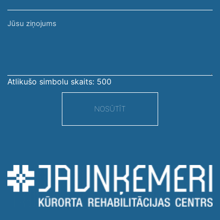
Jūsu
ziņojums
Atlikušo simbolu skaits:
500
NOSŪTĪT