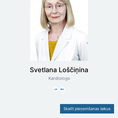
Svetlana
Loščiņina
Kardiologs
Latviski
Krieviski
Skatīt pieņemšanas laikus