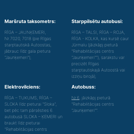
Maršruta taksometrs:
Starppilsētu autobusi:
RĪGA – JAUNĶEMERI,
RĪGA – TALSI, RĪGA – ROJA,
Nr.7020, 7018 (pie Rīgas
RĪGA - KOLKA, kas kursē caur
starptautiskā Autoostas,
Jūrmalu (jāizkāpj pieturā
jābrauc līdz gala pietura
"Rehabilitācijas centrs
"Jaunķemeri");
"Jaunķemeri""), sarakstu var
precizēt Rīgas
starptautiskajā Autoostā vai
izziņu birojā);
Elektrovilciens:
Autobuss:
RĪGA – TUKUMS, RĪGA –
Nr.6
, jāizkāpj pieturā
SLOKA līdz pieturai "Sloka",
"Rehabilitācijas centrs
bet pēc tam pārsēsties 6.
"Jaunķemeri"".
autobusā SLOKA – ĶEMERI un
braukt līdz pieturai
"Rehabilitācijas centrs