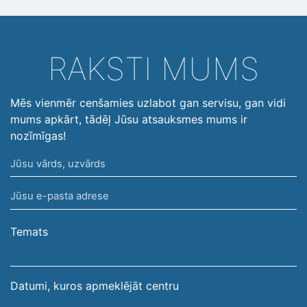
RAKSTI MUMS
Mēs vienmēr cenšamies uzlabot gan servisu, gan vidi
mums apkārt, tādēļ Jūsu atsauksmes mums ir
nozīmīgas!
Jūsu
vārds,
Jūsu
uzvārds
e-
pasta
Temats
adrese
Datumi, kuros apmeklējāt centru