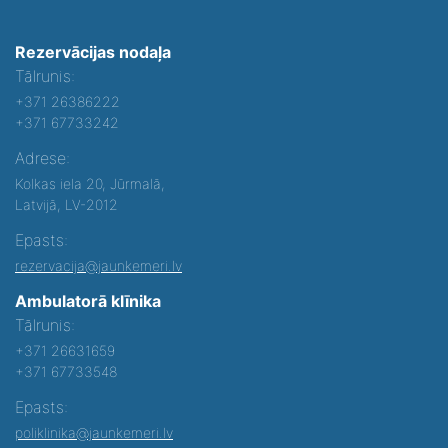
Rezervācijas nodaļa
Tālrunis:
+371 26386222
+371 67733242
Adrese:
Kolkas iela 20, Jūrmalā,
Latvijā, LV-2012
Epasts:
rezervacija@jaunkemeri.lv
Ambulatorā klīnika
Tālrunis:
+371 26631659
+371 67733548
Epasts:
poliklinika@jaunkemeri.lv