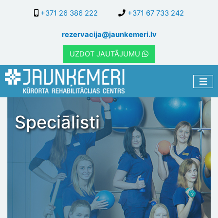
Pārlekt
+371 26 386 222
+371 67 733 242
uz
galveno
rezervacija@jaunkemeri.lv
saturu
UZDOT JAUTĀJUMU
Speciālisti