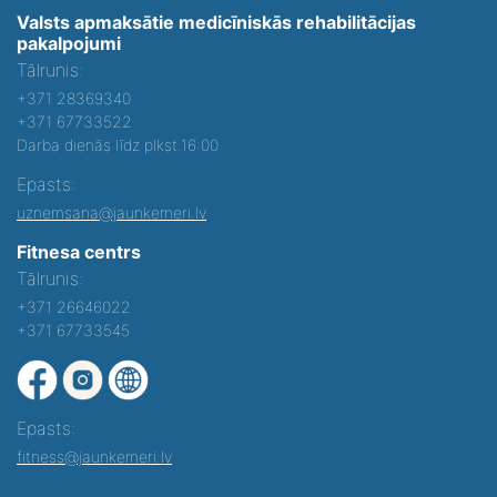
Valsts apmaksātie medicīniskās rehabilitācijas
pakalpojumi
Tālrunis:
+371 28369340
+371 67733522
Darba dienās līdz plkst.16:00
Epasts:
uznemsana@jaunkemeri.lv
Fitnesa centrs
Tālrunis:
+371 26646022
+371 67733545
Epasts:
fitness@jaunkemeri.lv