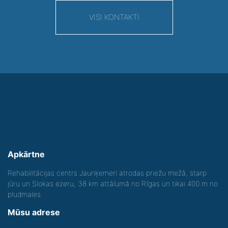
VISI KONTAKTI
Apkārtne
Rehabilitācijas centrs Jaunķemeri atrodas priežu mežā, starp
jūru un Slokas ezeru, 38 km attālumā no Rīgas un tikai 400 m no
pludmales.
Mūsu adrese