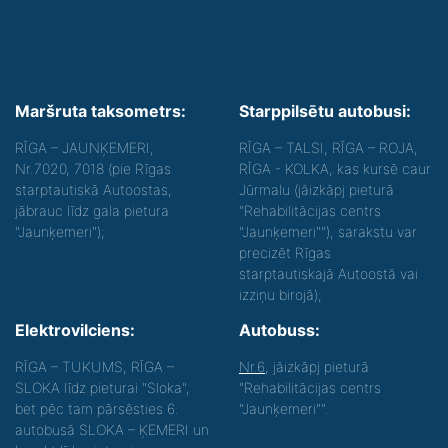
Maršruta taksometrs:
Starppilsētu autobusi:
RĪGA – JAUNĶEMERI,
RĪGA – TALSI, RĪGA – ROJA,
Nr.7020, 7018 (pie Rīgas
RĪGA - KOLKA, kas kursē caur
starptautiskā Autoostas,
Jūrmalu (jāizkāpj pieturā
jābrauc līdz gala pietura
"Rehabilitācijas centrs
"Jaunķemeri");
"Jaunķemeri""), sarakstu var
precizēt Rīgas
starptautiskajā Autoostā vai
izziņu birojā);
Elektrovilciens:
Autobuss:
RĪGA – TUKUMS, RĪGA –
Nr.6
, jāizkāpj pieturā
SLOKA līdz pieturai "Sloka",
"Rehabilitācijas centrs
bet pēc tam pārsēsties 6.
"Jaunķemeri"".
autobusā SLOKA – ĶEMERI un