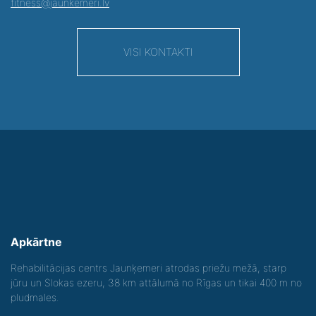
fitness@jaunkemeri.lv
VISI KONTAKTI
Apkārtne
Rehabilitācijas centrs Jaunķemeri atrodas priežu mežā, starp
jūru un Slokas ezeru, 38 km attālumā no Rīgas un tikai 400 m no
pludmales.