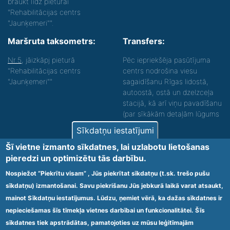
braukt līdz pieturai
"Rehabilitācijas centrs
"Jaunķemeri"".
Maršruta taksometrs:
Transfers:
Nr.5
, jāizkāpj pieturā
Pēc iepriekšēja pasūtījuma
"Rehabilitācijas centrs
centrs nodrošina viesu
"Jaunķemeri""
sagaidīšanu Rīgas lidostā,
autoostā, ostā un dzelzceļa
stacijā, kā arī viņu pavadīšanu
(par sīkākām detaļām lūgums
zvanīt).
Sīkdatņu iestatījumi
Nodrošinām vides piekļūstamību personām ar
Šī vietne izmanto sīkdatnes, lai uzlabotu lietošanas
funkcionāliem traucējumiem! SIA „Sanare-KRC
pieredzi un optimizētu tās darbību.
Jaunķemeri”, Kolkas ielā 20, Jūrmalā ir nodrošināta vides
piekļūstamība personām ar funkcionāliem traucējumiem,
Nospiežot “Piekrītu visam” , Jūs piekrītat sīkdatņu (t.sk. trešo pušu
tādejādi nodrošinot atbilstību Ministru kabineta
sīkdatņu) izmantošanai. Savu piekrišanu Jūs jebkurā laikā varat atsaukt,
2009.gada 20.janvāra noteikumos Nr.60 „Noteikumi par
mainot Sīkdatņu iestatījumus. Lūdzu, ņemiet vērā, ka dažas sīkdatnes ir
obligātajām prasībām ārstniecības iestādēm un to
struktūrvienībām” minētajām prasībām.
nepieciešamas šīs tīmekļa vietnes darbībai un funkcionalitātei. Šīs
sīkdatnes tiek apstrādātas, pamatojoties uz mūsu leģitīmajām