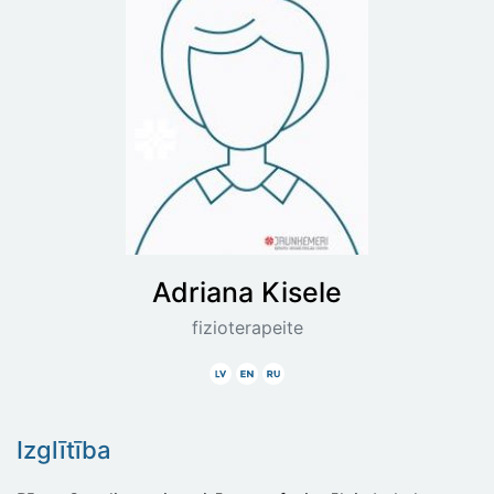
Adriana
Kisele
fizioterapeite
Latviski
Angliski
Krieviski
Izglītība