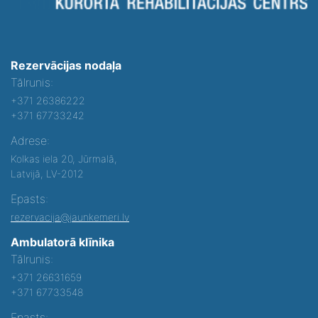
Rezervācijas nodaļa
Tālrunis:
+371 26386222
+371 67733242
Adrese:
Kolkas iela 20, Jūrmalā,
Latvijā, LV-2012
Epasts:
rezervacija@jaunkemeri.lv
Ambulatorā klīnika
Tālrunis:
+371 26631659
+371 67733548
Epasts: