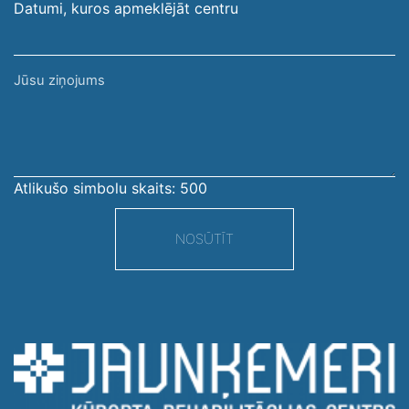
Datumi, kuros apmeklējāt centru
Jūsu
ziņojums
Atlikušo simbolu skaits:
500
NOSŪTĪT