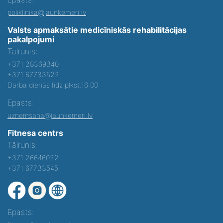
poliklinika@jaunkemeri.lv
Valsts apmaksātie medicīniskās rehabilitācijas
pakalpojumi
Tālrunis:
+371 28369340
+371 67733522
Darba dienās līdz plkst.16:00
Epasts:
uznemsana@jaunkemeri.lv
Fitnesa centrs
Tālrunis:
+371 26646022
+371 67733545
Epasts: