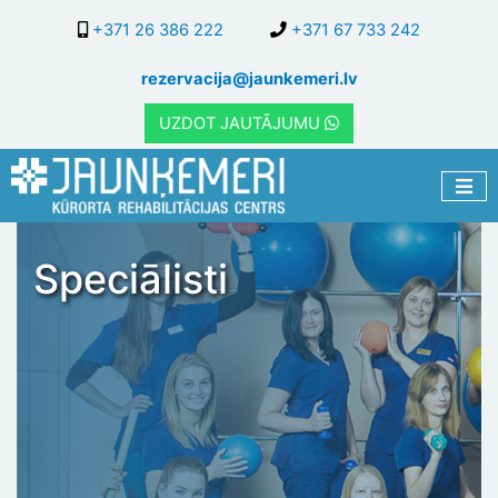
Pārlekt
+371 26 386 222
+371 67 733 242
uz
galveno
rezervacija@jaunkemeri.lv
saturu
UZDOT JAUTĀJUMU
Speciālisti