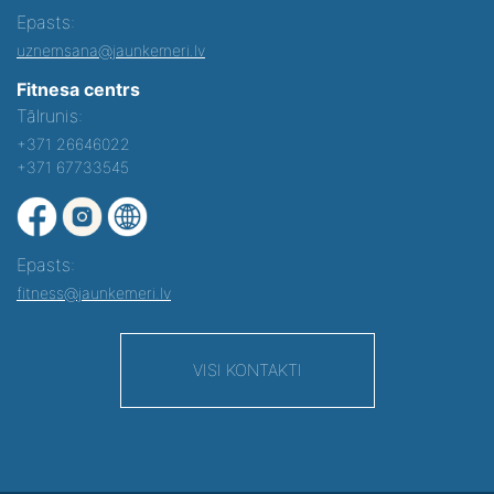
Epasts:
uznemsana@jaunkemeri.lv
Fitnesa centrs
Tālrunis:
+371 26646022
+371 67733545
Epasts:
fitness@jaunkemeri.lv
VISI KONTAKTI