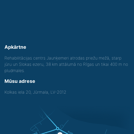
Apkārtne
Rehabilitācijas centrs Jaunķemeri atrodas priežu mežā, starp
jūru un Slokas ezeru, 38 km attālumā no Rīgas un tikai 400 m no
pludmales.
Mūsu adrese
Kolkas iela 20, Jūrmala, LV-2012