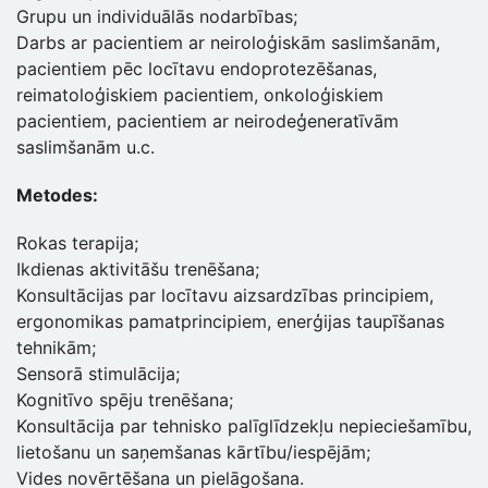
Grupu un individuālās nodarbības;
Darbs ar pacientiem ar neiroloģiskām saslimšanām,
pacientiem pēc locītavu endoprotezēšanas,
reimatoloģiskiem pacientiem, onkoloģiskiem
pacientiem, pacientiem ar neirodeģeneratīvām
saslimšanām u.c.
Metodes:
Rokas terapija;
Ikdienas aktivitāšu trenēšana;
Konsultācijas par locītavu aizsardzības principiem,
ergonomikas pamatprincipiem, enerģijas taupīšanas
tehnikām;
Sensorā stimulācija;
Kognitīvo spēju trenēšana;
Konsultācija par tehnisko palīglīdzekļu nepieciešamību,
lietošanu un saņemšanas kārtību/iespējām;
Vides novērtēšana un pielāgošana.