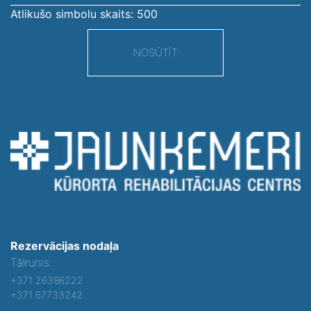
Atlikušo simbolu skaits:
500
NOSŪTĪT
Rezervācijas nodaļa
Tālrunis:
+371 26386222
+371 67733242