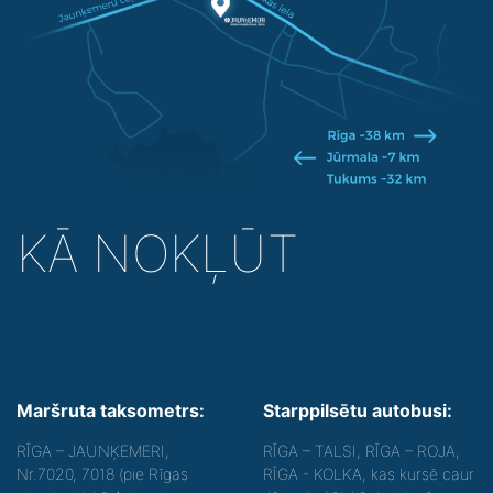
KĀ NOKĻŪT
Maršruta taksometrs:
Starppilsētu autobusi:
RĪGA – JAUNĶEMERI,
RĪGA – TALSI, RĪGA – ROJA,
Nr.7020, 7018 (pie Rīgas
RĪGA - KOLKA, kas kursē caur