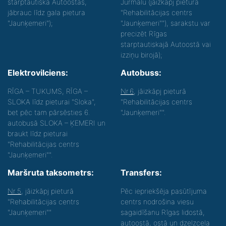
starptautiskā Autoostas,
Jūrmalu (jāizkāpj pieturā
jābrauc līdz gala pietura
"Rehabilitācijas centrs
"Jaunķemeri");
"Jaunķemeri""), sarakstu var
precizēt Rīgas
starptautiskajā Autoostā vai
izziņu birojā);
Elektrovilciens:
Autobuss:
RĪGA – TUKUMS, RĪGA –
Nr.6
, jāizkāpj pieturā
SLOKA līdz pieturai "Sloka",
"Rehabilitācijas centrs
bet pēc tam pārsēsties 6.
"Jaunķemeri"".
autobusā SLOKA – ĶEMERI un
braukt līdz pieturai
"Rehabilitācijas centrs
"Jaunķemeri"".
Maršruta taksometrs:
Transfers:
Nr.5
, jāizkāpj pieturā
Pēc iepriekšēja pasūtījuma
"Rehabilitācijas centrs
centrs nodrošina viesu
"Jaunķemeri""
sagaidīšanu Rīgas lidostā,
autoostā, ostā un dzelzceļa