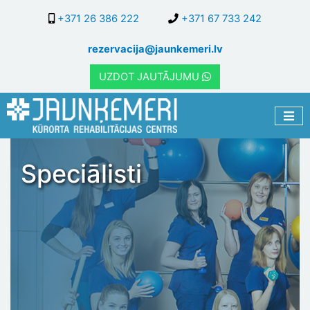
Pārlekt
+371 26 386 222
+371 67 733 242
uz
galveno
rezervacija@jaunkemeri.lv
saturu
UZDOT JAUTĀJUMU
Speciālisti