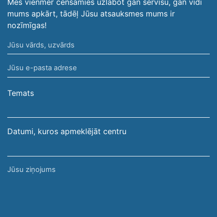
Mēs vienmēr cenšamies uzlabot gan servisu, gan vidi
mums apkārt, tādēļ Jūsu atsauksmes mums ir
nozīmīgas!
Jūsu
vārds,
Jūsu
uzvārds
e-
pasta
Temats
adrese
Datumi, kuros apmeklējāt centru
Jūsu
ziņojums