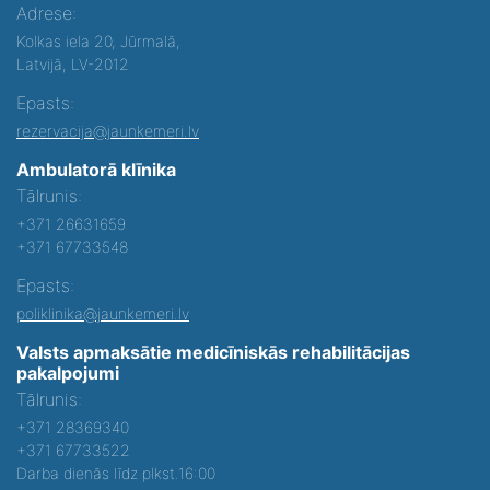
Adrese:
Kolkas iela 20, Jūrmalā,
Latvijā, LV-2012
Epasts:
rezervacija@jaunkemeri.lv
Ambulatorā klīnika
Tālrunis:
+371 26631659
+371 67733548
Epasts:
poliklinika@jaunkemeri.lv
Valsts apmaksātie medicīniskās rehabilitācijas
pakalpojumi
Tālrunis:
+371 28369340
+371 67733522
Darba dienās līdz plkst.16:00