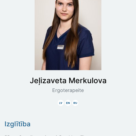
Jeļizaveta
Merkulova
Ergoterapeite
Latviski
Angliski
Krieviski
Izglītība