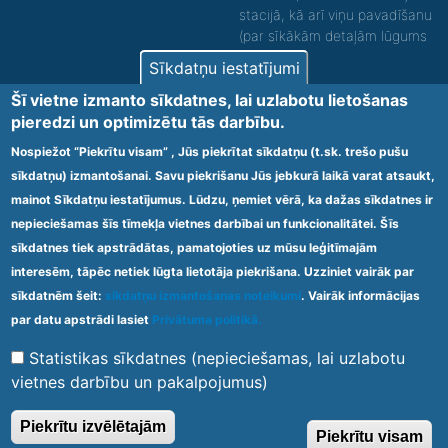
stacijā, kā arī viņu pavadīšanu
(par sīkākām detaļām lūgums
zvanīt).
Sīkdatņu iestatījumi
Nodrošinām vides piekļūstamību personām ar
Šī vietne izmanto sīkdatnes, lai uzlabotu lietošanas
funkcionāliem traucējumiem! SIA „Sanare-KRC
pieredzi un optimizētu tās darbību.
Jaunķemeri”, Kolkas ielā 20, Jūrmalā ir nodrošināta vides
piekļūstamība personām ar funkcionāliem traucējumiem,
Nospiežot “Piekrītu visam” , Jūs piekrītat sīkdatņu (t.sk. trešo pušu
tādejādi nodrošinot atbilstību Ministru kabineta
sīkdatņu) izmantošanai. Savu piekrišanu Jūs jebkurā laikā varat atsaukt,
2009.gada 20.janvāra noteikumos Nr.60 „Noteikumi par
mainot Sīkdatņu iestatījumus. Lūdzu, ņemiet vērā, ka dažas sīkdatnes ir
obligātajām prasībām ārstniecības iestādēm un to
struktūrvienībām” minētajām prasībām.
nepieciešamas šīs tīmekļa vietnes darbībai un funkcionalitātei. Šīs
sīkdatnes tiek apstrādātas, pamatojoties uz mūsu leģitīmajām
interesēm, tāpēc netiek lūgta lietotāja piekrišana. Uzziniet vairāk par
Ārstniecības iestādes kods 1300 – 64003
sīkdatnēm šeit:
sīkdatņu izmantošanas noteikumi
. Vairāk informācijas
Footer
par datu apstrādi lasiet
Privātuma politikā.
Vietnes karte
Noteikumi un privātuma politika
menu
Statistikas sīkdatnes (nepieciešamas, lai uzlabotu
vietnes darbību un pakalpojumus)
© 2020 Kūrorta Rehabilitācijas Centrs - Jaunķemeri. Visas tiesības
Piekrītu izvēlētajām
Piekrītu visam
aizsargātas.