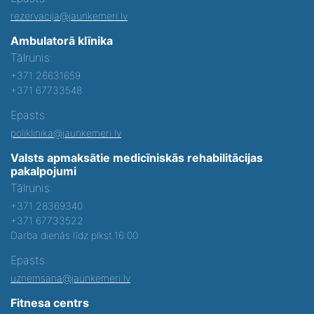
rezervacija@jaunkemeri.lv
Ambulatorā klīnika
Tālrunis:
+371 26631659
+371 67733548
Epasts:
poliklinika@jaunkemeri.lv
Valsts apmaksātie medicīniskās rehabilitācijas
pakalpojumi
Tālrunis:
+371 28369340
+371 67733522
Darba dienās līdz plkst.16:00
Epasts:
uznemsana@jaunkemeri.lv
Fitnesa centrs