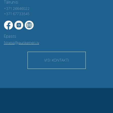
Tālrunis:
+371 26646022
+371 67733545
Epasts:
fitness@jaunkemeri.lv
VISI KONTAKTI