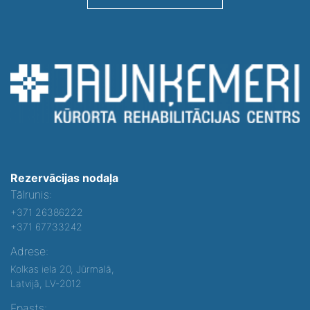
Rezervācijas nodaļa
Tālrunis:
+371 26386222
+371 67733242
Adrese:
Kolkas iela 20, Jūrmalā,
Latvijā, LV-2012
Epasts: