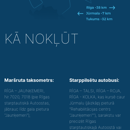
KĀ NOKĻŪT
Maršruta taksometrs:
Starppilsētu autobusi:
RĪGA – JAUNĶEMERI,
RĪGA – TALSI, RĪGA – ROJA,
Nr.7020, 7018 (pie Rīgas
RĪGA - KOLKA, kas kursē caur
starptautiskā Autoostas,
Jūrmalu (jāizkāpj pieturā
jābrauc līdz gala pietura
"Rehabilitācijas centrs
"Jaunķemeri");
"Jaunķemeri""), sarakstu var
precizēt Rīgas
starptautiskajā Autoostā vai