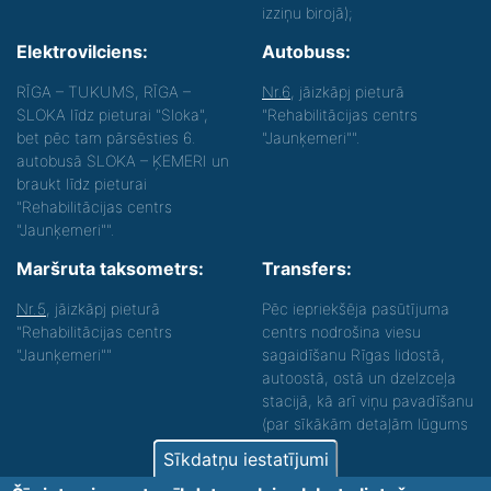
izziņu birojā);
Elektrovilciens:
Autobuss:
RĪGA – TUKUMS, RĪGA –
Nr.6
, jāizkāpj pieturā
SLOKA līdz pieturai "Sloka",
"Rehabilitācijas centrs
bet pēc tam pārsēsties 6.
"Jaunķemeri"".
autobusā SLOKA – ĶEMERI un
braukt līdz pieturai
"Rehabilitācijas centrs
"Jaunķemeri"".
Maršruta taksometrs:
Transfers:
Nr.5
, jāizkāpj pieturā
Pēc iepriekšēja pasūtījuma
"Rehabilitācijas centrs
centrs nodrošina viesu
"Jaunķemeri""
sagaidīšanu Rīgas lidostā,
autoostā, ostā un dzelzceļa
stacijā, kā arī viņu pavadīšanu
(par sīkākām detaļām lūgums
zvanīt).
Sīkdatņu iestatījumi
Nodrošinām vides piekļūstamību personām ar