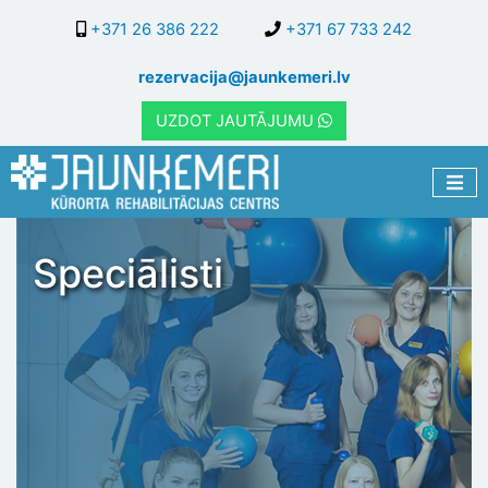
Pārlekt
+371 26 386 222
+371 67 733 242
uz
galveno
rezervacija@jaunkemeri.lv
saturu
UZDOT JAUTĀJUMU
Speciālisti