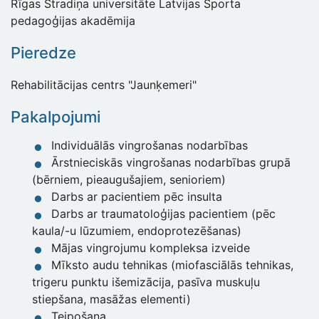
Rīgas Stradiņa universitāte Latvijas Sporta
pedagoģijas akadēmija
Pieredze
Rehabilitācijas centrs "Jaunķemeri"
Pakalpojumi
Individuālās vingrošanas nodarbības
Ārstnieciskās vingrošanas nodarbības grupā
(bērniem, pieaugušajiem, senioriem)
Darbs ar pacientiem pēc insulta
Darbs ar traumatoloģijas pacientiem (pēc
kaula/-u lūzumiem, endoprotezēšanas)
Mājas vingrojumu kompleksa izveide
Mīksto audu tehnikas (miofasciālās tehnikas,
trigeru punktu išemizācija, pasīva muskuļu
stiepšana, masāžas elementi)
Teipošana