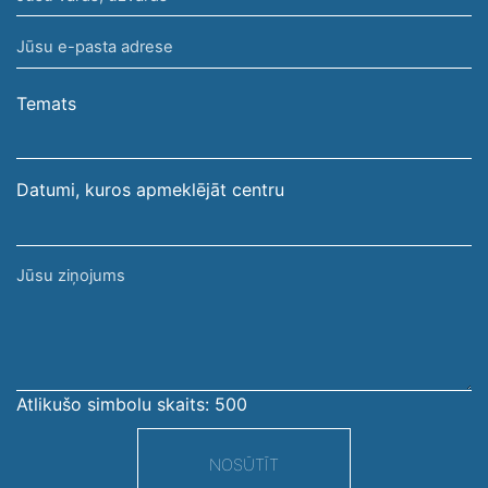
vārds,
Jūsu
uzvārds
e-
pasta
Temats
adrese
Datumi, kuros apmeklējāt centru
Jūsu
ziņojums
Atlikušo simbolu skaits:
500
NOSŪTĪT