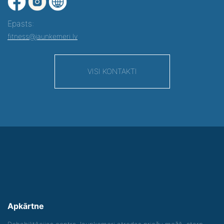
Epasts:
fitness@jaunkemeri.lv
VISI KONTAKTI
Apkārtne