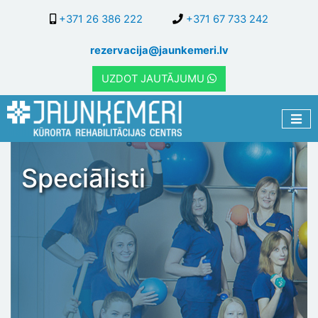
Pārlekt
+371 26 386 222
+371 67 733 242
uz
galveno
rezervacija@jaunkemeri.lv
saturu
UZDOT JAUTĀJUMU
Speciālisti