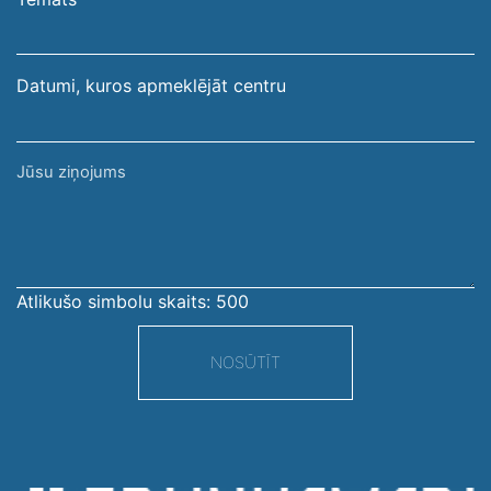
adrese
Datumi, kuros apmeklējāt centru
Jūsu
ziņojums
Atlikušo simbolu skaits:
500
NOSŪTĪT