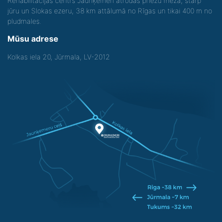
Rehabilitācijas centrs Jaunķemeri atrodas priežu mežā, starp
jūru un Slokas ezeru, 38 km attālumā no Rīgas un tikai 400 m no
pludmales.
Mūsu adrese
Kolkas iela 20, Jūrmala, LV-2012