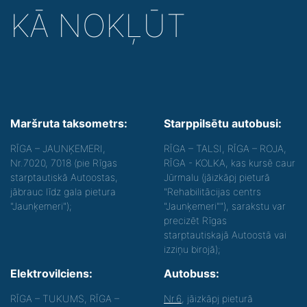
KĀ NOKĻŪT
Maršruta taksometrs:
Starppilsētu autobusi:
RĪGA – JAUNĶEMERI,
RĪGA – TALSI, RĪGA – ROJA,
Nr.7020, 7018 (pie Rīgas
RĪGA - KOLKA, kas kursē caur
starptautiskā Autoostas,
Jūrmalu (jāizkāpj pieturā
jābrauc līdz gala pietura
"Rehabilitācijas centrs
"Jaunķemeri");
"Jaunķemeri""), sarakstu var
precizēt Rīgas
starptautiskajā Autoostā vai
izziņu birojā);
Elektrovilciens:
Autobuss:
RĪGA – TUKUMS, RĪGA –
Nr.6
, jāizkāpj pieturā