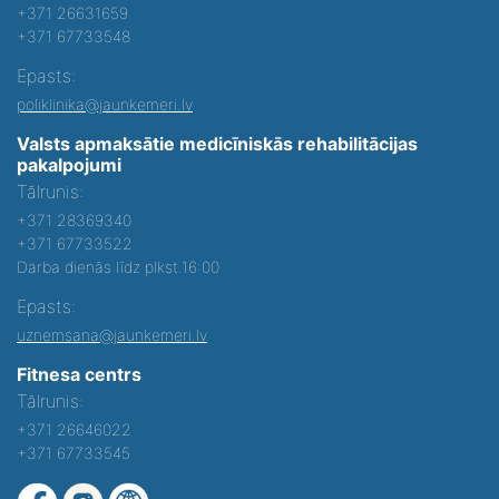
+371 26631659
+371 67733548
Epasts:
poliklinika@jaunkemeri.lv
Valsts apmaksātie medicīniskās rehabilitācijas
pakalpojumi
Tālrunis:
+371 28369340
+371 67733522
Darba dienās līdz plkst.16:00
Epasts:
uznemsana@jaunkemeri.lv
Fitnesa centrs
Tālrunis:
+371 26646022
+371 67733545