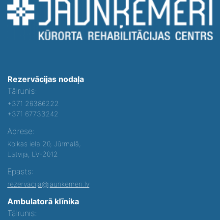
Rezervācijas nodaļa
Tālrunis:
+371 26386222
+371 67733242
Adrese:
Kolkas iela 20, Jūrmalā,
Latvijā, LV-2012
Epasts:
rezervacija@jaunkemeri.lv
Ambulatorā klīnika
Tālrunis: