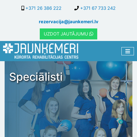
Pārlekt
+371 26 386 222
+371 67 733 242
uz
galveno
rezervacija@jaunkemeri.lv
saturu
UZDOT JAUTĀJUMU
Speciālisti