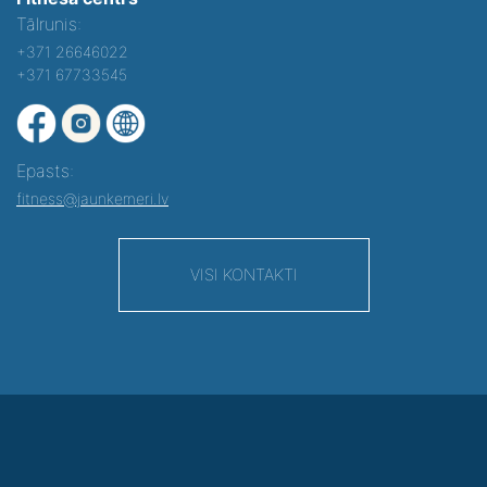
Tālrunis:
+371 26646022
+371 67733545
Epasts:
fitness@jaunkemeri.lv
VISI KONTAKTI