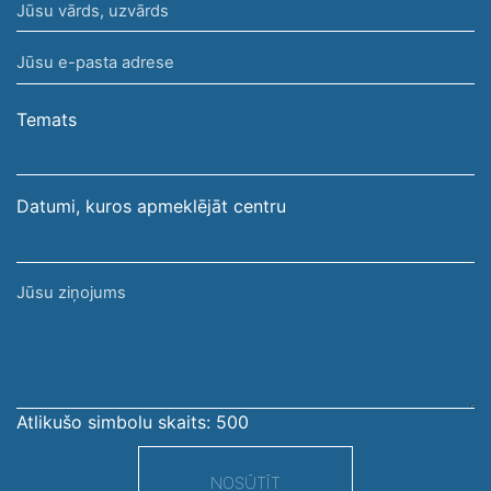
Jūsu
vārds,
Jūsu
uzvārds
e-
pasta
Temats
adrese
Datumi, kuros apmeklējāt centru
Jūsu
ziņojums
Atlikušo simbolu skaits:
500
NOSŪTĪT