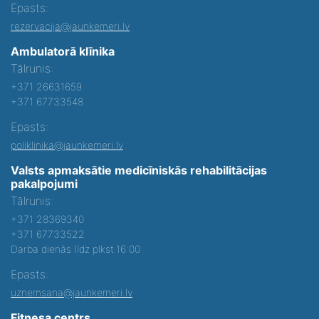
Epasts:
rezervacija@jaunkemeri.lv
Ambulatorā klīnika
Tālrunis:
+371 26631659
+371 67733548
Epasts:
poliklinika@jaunkemeri.lv
Valsts apmaksātie medicīniskās rehabilitācijas
pakalpojumi
Tālrunis:
+371 28369340
+371 67733522
Darba dienās līdz plkst.16:00
Epasts:
uznemsana@jaunkemeri.lv
Fitnesa centrs