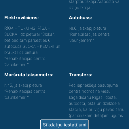
starptautiskajā Autoostā vai
izziņu birojā);
Elektrovilciens:
Autobuss:
RĪGA – TUKUMS, RĪGA –
Nr.6
, jāizkāpj pieturā
SLOKA līdz pieturai "Sloka",
"Rehabilitācijas centrs
bet pēc tam pārsēsties 6.
"Jaunķemeri"".
autobusā SLOKA – ĶEMERI un
braukt līdz pieturai
"Rehabilitācijas centrs
"Jaunķemeri"".
Maršruta taksometrs:
Transfers:
Nr.5
, jāizkāpj pieturā
Pēc iepriekšēja pasūtījuma
"Rehabilitācijas centrs
centrs nodrošina viesu
"Jaunķemeri""
sagaidīšanu Rīgas lidostā,
autoostā, ostā un dzelzceļa
stacijā, kā arī viņu pavadīšanu
(par sīkākām detaļām lūgums
zvanīt).
Sīkdatņu iestatījumi