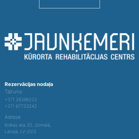
Rezervācijas nodaļa
Tālrunis:
+371 26386222
+371 67733242
Adrese:
Kolkas iela 20, Jūrmalā,
Latvijā, LV-2012