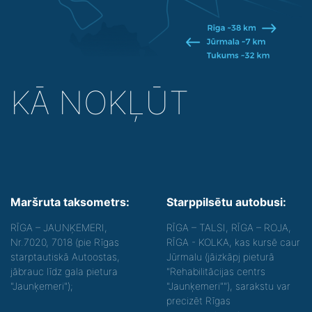
KĀ NOKĻŪT
Maršruta taksometrs:
Starppilsētu autobusi:
RĪGA – JAUNĶEMERI,
RĪGA – TALSI, RĪGA – ROJA,
Nr.7020, 7018 (pie Rīgas
RĪGA - KOLKA, kas kursē caur
starptautiskā Autoostas,
Jūrmalu (jāizkāpj pieturā
jābrauc līdz gala pietura
"Rehabilitācijas centrs
"Jaunķemeri");
"Jaunķemeri""), sarakstu var
precizēt Rīgas