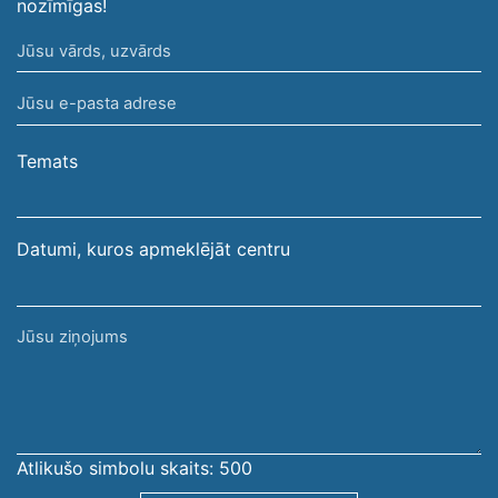
nozīmīgas!
Jūsu
vārds,
Jūsu
uzvārds
e-
pasta
Temats
adrese
Datumi, kuros apmeklējāt centru
Jūsu
ziņojums
Atlikušo simbolu skaits:
500