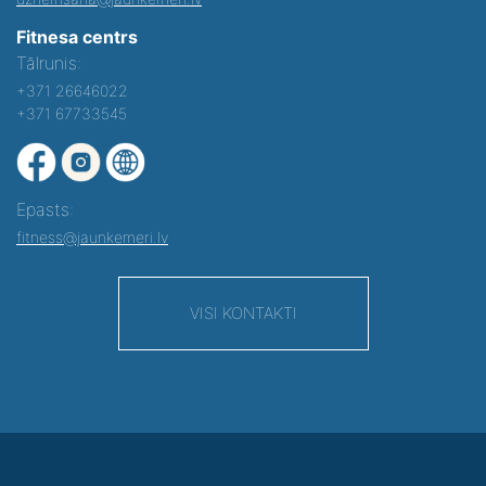
Fitnesa centrs
Tālrunis:
+371 26646022
+371 67733545
Epasts:
fitness@jaunkemeri.lv
VISI KONTAKTI