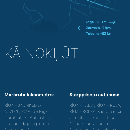
KĀ NOKĻŪT
Maršruta taksometrs:
Starppilsētu autobusi:
RĪGA – JAUNĶEMERI,
RĪGA – TALSI, RĪGA – ROJA,
Nr.7020, 7018 (pie Rīgas
RĪGA - KOLKA, kas kursē caur
starptautiskā Autoostas,
Jūrmalu (jāizkāpj pieturā
jābrauc līdz gala pietura
"Rehabilitācijas centrs
"Jaunķemeri");
"Jaunķemeri""), sarakstu var