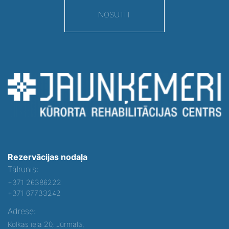
NOSŪTĪT
Rezervācijas nodaļa
Tālrunis:
+371 26386222
+371 67733242
Adrese:
Kolkas iela 20, Jūrmalā,