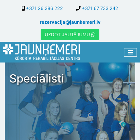
Pārlekt
+371 26 386 222
+371 67 733 242
uz
galveno
rezervacija@jaunkemeri.lv
saturu
UZDOT JAUTĀJUMU
Speciālisti