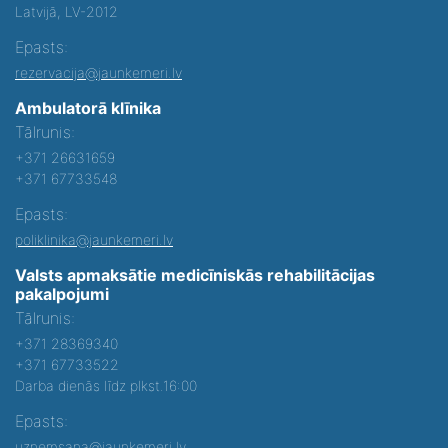
Latvijā, LV-2012
Epasts:
rezervacija@jaunkemeri.lv
Ambulatorā klīnika
Tālrunis:
+371 26631659
+371 67733548
Epasts:
poliklinika@jaunkemeri.lv
Valsts apmaksātie medicīniskās rehabilitācijas
pakalpojumi
Tālrunis:
+371 28369340
+371 67733522
Darba dienās līdz plkst.16:00
Epasts:
uznemsana@jaunkemeri.lv