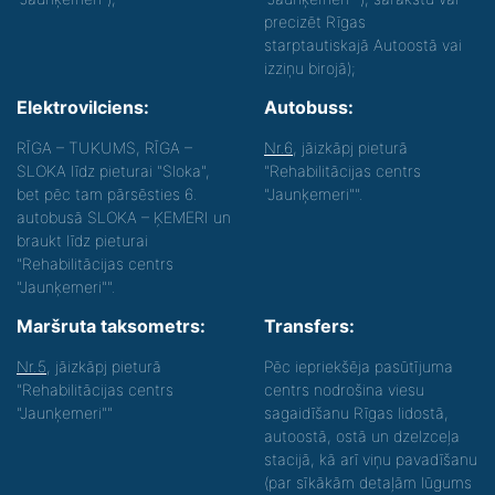
precizēt Rīgas
starptautiskajā Autoostā vai
izziņu birojā);
Elektrovilciens:
Autobuss:
RĪGA – TUKUMS, RĪGA –
Nr.6
, jāizkāpj pieturā
SLOKA līdz pieturai "Sloka",
"Rehabilitācijas centrs
bet pēc tam pārsēsties 6.
"Jaunķemeri"".
autobusā SLOKA – ĶEMERI un
braukt līdz pieturai
"Rehabilitācijas centrs
"Jaunķemeri"".
Maršruta taksometrs:
Transfers:
Nr.5
, jāizkāpj pieturā
Pēc iepriekšēja pasūtījuma
"Rehabilitācijas centrs
centrs nodrošina viesu
"Jaunķemeri""
sagaidīšanu Rīgas lidostā,
autoostā, ostā un dzelzceļa
stacijā, kā arī viņu pavadīšanu
(par sīkākām detaļām lūgums