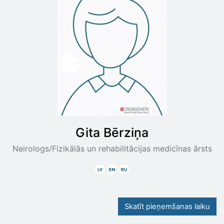
Gita
Bērziņa
Neirologs/Fizikālās un rehabilitācijas medicīnas ārsts
Latviski
Angliski
Krieviski
Skatīt pieņemšanas laiku