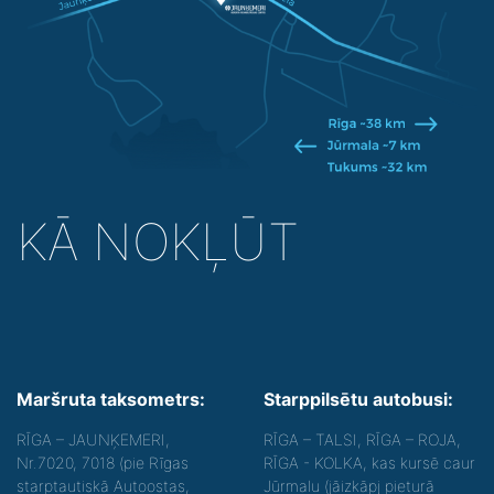
KĀ NOKĻŪT
Maršruta taksometrs:
Starppilsētu autobusi:
RĪGA – JAUNĶEMERI,
RĪGA – TALSI, RĪGA – ROJA,
Nr.7020, 7018 (pie Rīgas
RĪGA - KOLKA, kas kursē caur
starptautiskā Autoostas,
Jūrmalu (jāizkāpj pieturā