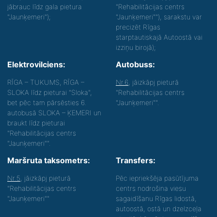
jābrauc līdz gala pietura
"Rehabilitācijas centrs
"Jaunķemeri");
"Jaunķemeri""), sarakstu var
precizēt Rīgas
starptautiskajā Autoostā vai
izziņu birojā);
Elektrovilciens:
Autobuss:
RĪGA – TUKUMS, RĪGA –
Nr.6
, jāizkāpj pieturā
SLOKA līdz pieturai "Sloka",
"Rehabilitācijas centrs
bet pēc tam pārsēsties 6.
"Jaunķemeri"".
autobusā SLOKA – ĶEMERI un
braukt līdz pieturai
"Rehabilitācijas centrs
"Jaunķemeri"".
Maršruta taksometrs:
Transfers:
Nr.5
, jāizkāpj pieturā
Pēc iepriekšēja pasūtījuma
"Rehabilitācijas centrs
centrs nodrošina viesu
"Jaunķemeri""
sagaidīšanu Rīgas lidostā,
autoostā, ostā un dzelzceļa