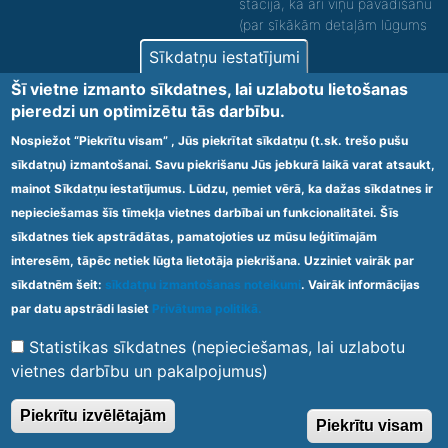
stacijā, kā arī viņu pavadīšanu
(par sīkākām detaļām lūgums
zvanīt).
Sīkdatņu iestatījumi
Nodrošinām vides piekļūstamību personām ar
Šī vietne izmanto sīkdatnes, lai uzlabotu lietošanas
funkcionāliem traucējumiem! SIA „Sanare-KRC
pieredzi un optimizētu tās darbību.
Jaunķemeri”, Kolkas ielā 20, Jūrmalā ir nodrošināta vides
piekļūstamība personām ar funkcionāliem traucējumiem,
Nospiežot “Piekrītu visam” , Jūs piekrītat sīkdatņu (t.sk. trešo pušu
tādejādi nodrošinot atbilstību Ministru kabineta
sīkdatņu) izmantošanai. Savu piekrišanu Jūs jebkurā laikā varat atsaukt,
2009.gada 20.janvāra noteikumos Nr.60 „Noteikumi par
mainot Sīkdatņu iestatījumus. Lūdzu, ņemiet vērā, ka dažas sīkdatnes ir
obligātajām prasībām ārstniecības iestādēm un to
struktūrvienībām” minētajām prasībām.
nepieciešamas šīs tīmekļa vietnes darbībai un funkcionalitātei. Šīs
sīkdatnes tiek apstrādātas, pamatojoties uz mūsu leģitīmajām
interesēm, tāpēc netiek lūgta lietotāja piekrišana. Uzziniet vairāk par
Ārstniecības iestādes kods 1300 – 64003
sīkdatnēm šeit:
sīkdatņu izmantošanas noteikumi
. Vairāk informācijas
Footer
par datu apstrādi lasiet
Privātuma politikā.
Vietnes karte
Noteikumi un privātuma politika
menu
Statistikas sīkdatnes (nepieciešamas, lai uzlabotu
vietnes darbību un pakalpojumus)
© 2020 Kūrorta Rehabilitācijas Centrs - Jaunķemeri. Visas tiesības
Piekrītu izvēlētajām
Piekrītu visam
aizsargātas.