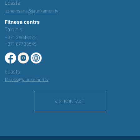
Epasts:
uznemsana@jaunkemeri.lv
Fitnesa centrs
Tālrunis:
+371 26646022
+371 67733545
Epasts:
fitness@jaunkemeri.lv
VISI KONTAKTI