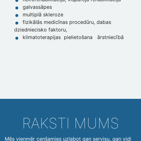
galvassāpes
multiplā skleroze
fizikālās medicīnas procedūru, dabas
dziedniecisko faktoru,
klimatoterapijas pielietošana ārstniecībā
RAKSTI MUMS
Mēs vienmēr cenšamies uzlabot gan servisu, gan vidi