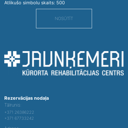
Atlikušo simbolu skaits:
500
NOSŪTĪT
Rezervācijas nodaļa
Tālrunis:
+371 26386222
+371 67733242