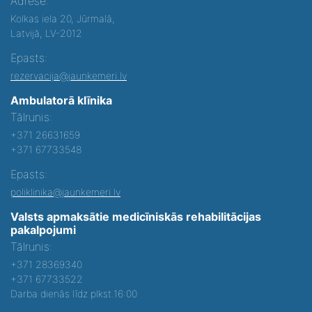
Adrese:
Kolkas iela 20, Jūrmalā,
Latvijā, LV-2012
Epasts:
rezervacija@jaunkemeri.lv
Ambulatorā klīnika
Tālrunis:
+371 26631659
+371 67733548
Epasts:
poliklinika@jaunkemeri.lv
Valsts apmaksātie medicīniskās rehabilitācijas
pakalpojumi
Tālrunis:
+371 28369340
+371 67733522
Darba dienās līdz plkst.16:00