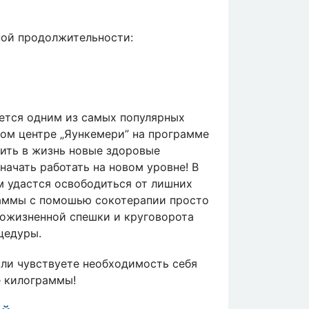
ной продолжительности:
ется одним из самых популярных
ном центре „Яункемери” на программе
тить в жизнь новые здоровые
начать работать на новом уровне! В
м удастся освободиться от лишних
граммы с помошью сокотерапии просто
пожизненной спешки и круговорота
цедуры.
сли чувствуете необходимость себя
е килограммы!