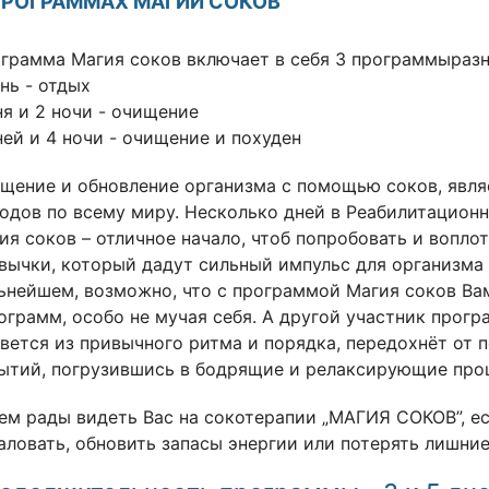
ПРОГРАММАХ МАГИИ СОКОВ
грамма Магия соков включает в себя 3 программыраз
ень - отдых
ня и 2 ночи - очищение
ней и 4 ночи - очищение и похуден
щение и обновление организма с помощью соков, явля
одов по всему миру. Несколько дней в Реабилитацион
ия соков – отличное начало, чтоб попробовать и вопло
вычки, который дадут сильный импульс для организма 
ьнейшем, возможно, что с программой Магия соков Ва
ограмм, особо не мучая себя. А другой участник про
вется из привычного ритма и порядка, передохнёт от 
ытий, погрузившись в бодрящие и релаксирующие про
ем рады видеть Вас на сокотерапии „МАГИЯ СОКОВ”, е
аловать, обновить запасы энергии или потерять лишни