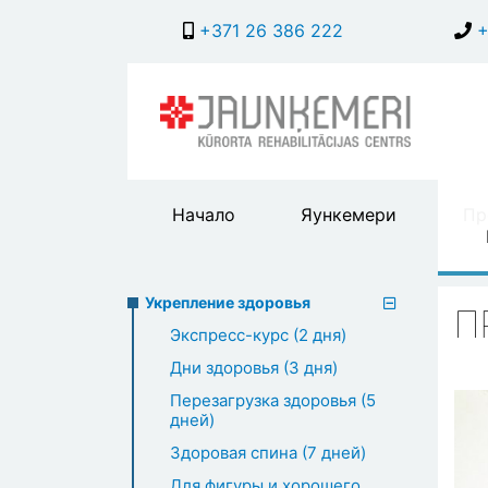
+371 26 386 222
+
Main
Начало
Яункемери
Пр
header
menu
Укрепление здор
Preventive
Укрепление здоровья
П
Экспресс-курс (2 дня)
healthcare
Дни здоровья (3 дня)
Перезагрузка здоровья (5
дней)
Здоровая спина (7 дней)
Для фигуры и хорошего