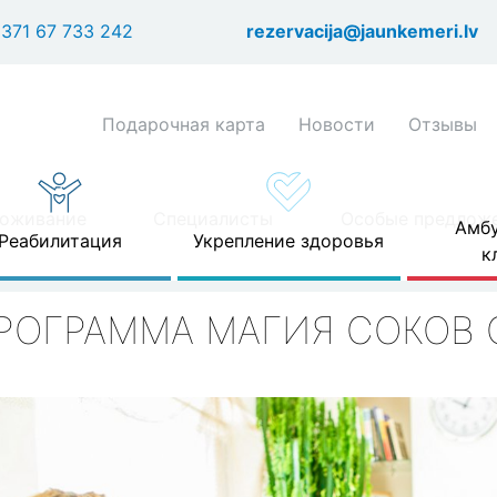
Перейти
371 67 733 242
rezervacija@jaunkemeri.lv
к
основному
содержанию
Shortcuts
Подарочная карта
Новости
Отзывы
header
menu
оживание
Специалисты
Особые предлож
Амбу
Реабилитация
Укрепление здоровья
к
овья
РОГРАММА МАГИЯ СОКОВ