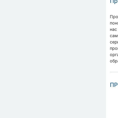
Пр
Про
пон
нас
сам
сер
про
орг
обр
ПР