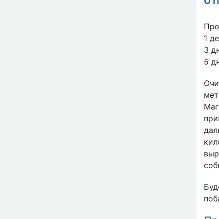
О 
Про
1 д
3 д
5 д
Очи
мет
Маг
при
дал
кил
выр
соб
Буд
поб