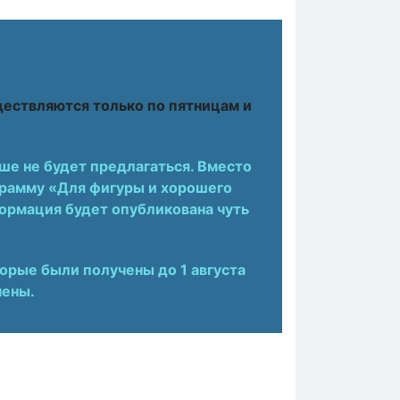
уществляются только по пятницам и
ьше не будет предлагаться. Вместо
грамму «Для фигуры и хорошего
формация будет опубликована чуть
торые были получены до 1 августа
нены.