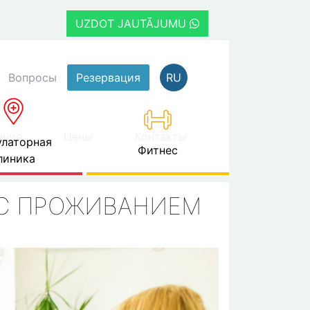
UZDOT JAUTĀJUMU
Вопросы
Резервация
RU
ения
Цены
Контакты
латорная
Фитнес
линика
 С ПРОЖИВАНИЕМ