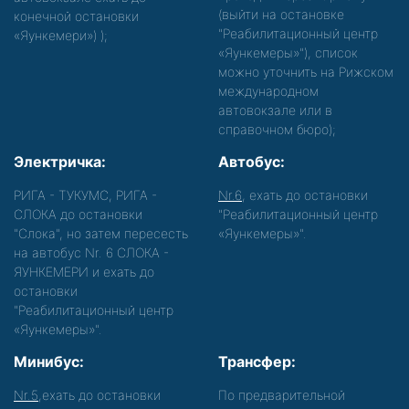
(выйти на остановке
конечной остановки
"Реабилитационный центр
«Яункемери»)
);
«Яункемеры»"), список
можно уточнить на Рижском
международном
автовокзале или в
справочном бюро);
Электричка:
Автобус:
РИГА - ТУКУМС, РИГА -
Nr.6
, ехать до остановки
СЛОКА до остановки
"Реабилитационный центр
"Слока", но затем пересесть
«Яункемеры»".
на автобус Nr. 6 СЛОКА -
ЯУНКЕМЕРИ и ехать до
остановки
"Реабилитационный центр
«Яункемеры»".
Минибус:
Трансфер:
Nr.5
,ехать до остановки
По предварительной