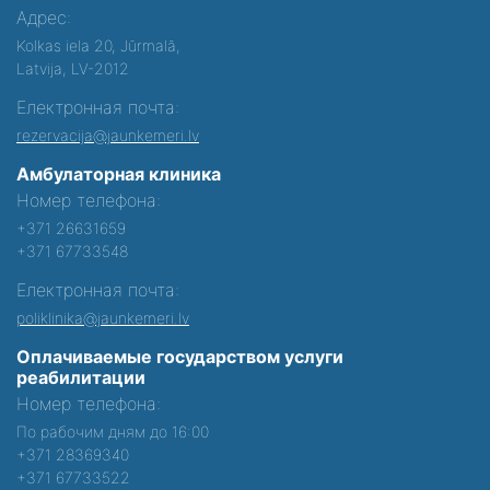
Адрес:
Kolkas iela 20, Jūrmalā,
Latvija, LV-2012
Електронная почта:
rezervacija@jaunkemeri.lv
Амбулаторная клиника
Номер телефона:
+371 26631659
+371 67733548
Електронная почта:
poliklinika@jaunkemeri.lv
Оплачиваемые государством услуги
реабилитации
Номер телефона:
По рабочим дням до 16:00
+371 28369340
+371 67733522