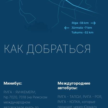
КАК ДОБРАТЬСЯ
Минибус:
Междугородние
автобусы:
РИГА - ЯУНКЕМЕРИ,
РИГА - ТАЛСИ, РИГА - РОЯ,
Nр.7020, 7018 (на Рижском
РИГА - КОЛКА, которые
международном
проходят через Юрмалу
автовокзале ехать до