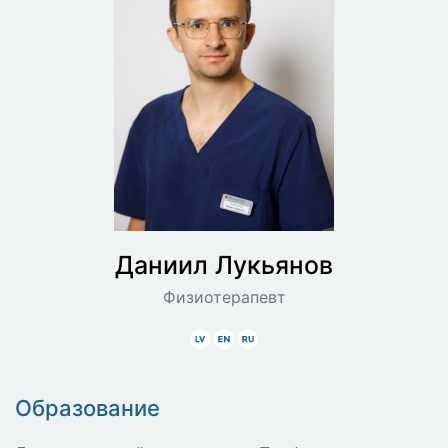
Даниил
Лукьянов
Физиотерапевт
Latviski
Angliski
Krieviski
Образование