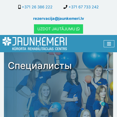
Перейти
+371 26 386 222
+371 67 733 242
к
основному
rezervacija@jaunkemeri.lv
содержанию
UZDOT JAUTĀJUMU
Специалисты