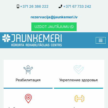
Перейти
+371 26 386 222
+371 67 733 242
к
основному
rezervacija@jaunkemeri.lv
содержанию
UZDOT JAUTĀJUMU
Специалисты
Реабилитация
Укрепление здоровья