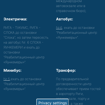
международном
автовокзале или в
справочном бюро);
Электричка:
Автобус:
РИГА - ТУКУМС, РИГА -
Nr.6
, ехать до остановки
СЛОКА до остановки
"Реабилитационный центр
"Слока", но затем пересесть
«Яункемеры»".
на автобус Nr. 6 СЛОКА -
ЯУНКЕМЕРИ и ехать до
остановки
"Реабилитационный центр
«Яункемеры»".
Минибус:
Трансфер:
Nr.5
,ехать до остановки
По предварительной
"Реабилитационный центр
договоренности центр
«Яункемеры»".
обеспечивает прием гостей
в аэропорту Риги,
автовокзале, порту и
Privacy settings
вокзале, а также