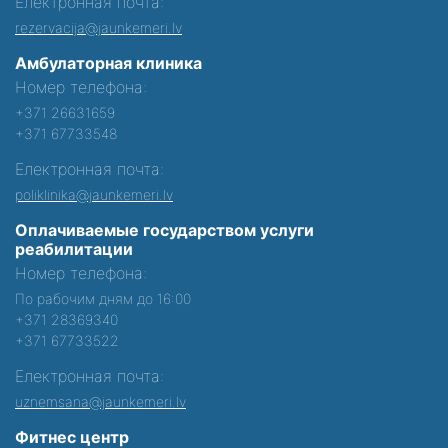
Електронная почта:
rezervacija@jaunkemeri.lv
Амбулаторная клиника
Номер телефона:
+371 26631659
+371 67733548
Електронная почта:
poliklinika@jaunkemeri.lv
Оплачиваемые государством услуги
реабилитации
Номер телефона:
По рабочим дням до 16:00
+371 28369340
+371 67733522
Електронная почта:
uznemsana@jaunkemeri.lv
Фитнес центр