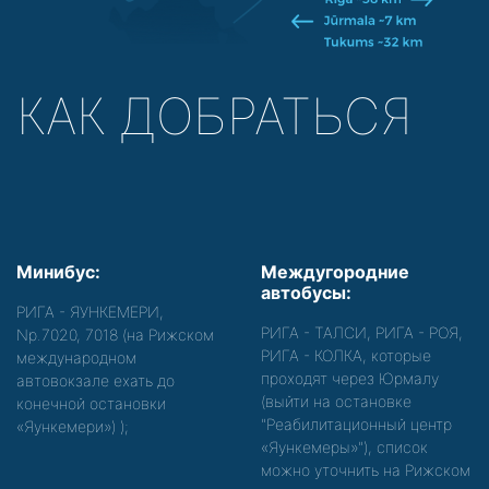
КАК ДОБРАТЬСЯ
Минибус:
Междугородние
автобусы:
РИГА - ЯУНКЕМЕРИ,
РИГА - ТАЛСИ, РИГА - РОЯ,
Nр.7020, 7018 (на Рижском
РИГА - КОЛКА, которые
международном
проходят через Юрмалу
автовокзале ехать до
(выйти на остановке
конечной остановки
"Реабилитационный центр
«Яункемери»)
);
«Яункемеры»"), список
можно уточнить на Рижском