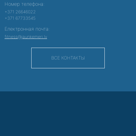
Номер телефона:
+371 26646022
+371 67733545
Електронная почта:
fitness@jaunkemeri.lv
ВСЕ КОНТАКТЫ