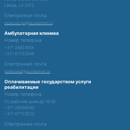
Latvija, LV-2012
Електронная почта:
rezervacija@jaunkemeri.lv
Амбулаторная клиника
Номер телефона:
+371 26631659
+371 67733548
Електронная почта:
poliklinika@jaunkemeri.lv
Оплачиваемые государством услуги
реабилитации
Номер телефона:
По рабочим дням до 16:00
+371 28369340
+371 67733522
Електронная почта: