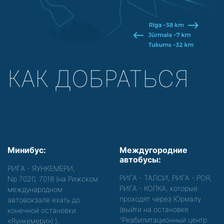
КАК ДОБРАТЬСЯ
Минибус:
Междугородние
автобусы:
РИГА - ЯУНКЕМЕРИ,
РИГА - ТАЛСИ, РИГА - РОЯ,
Nр.7020, 7018 (на Рижском
РИГА - КОЛКА, которые
международном
проходят через Юрмалу
автовокзале ехать до
(выйти на остановке
конечной остановки
"Реабилитационный центр
«Яункемери»)
);