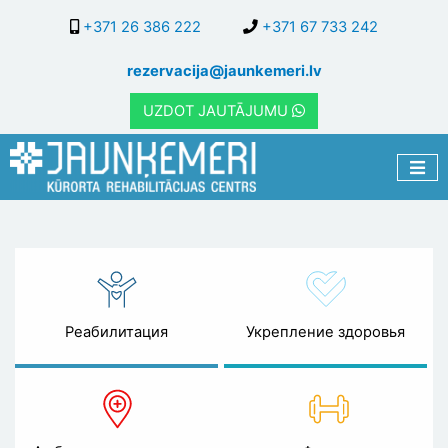
Перейти
+371 26 386 222
+371 67 733 242
к
основному
rezervacija@jaunkemeri.lv
содержанию
UZDOT JAUTĀJUMU
Специалисты
Реабилитация
Укрепление здоровья