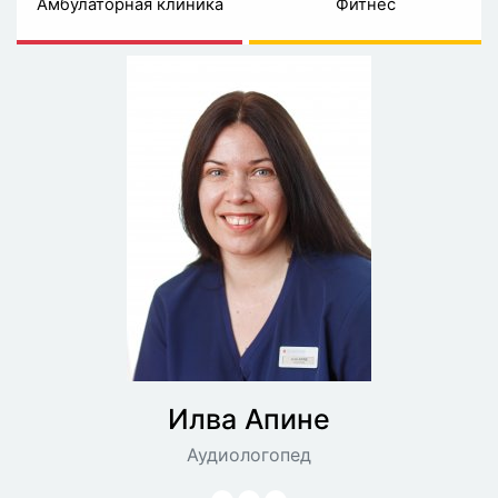
Амбулаторная клиника
Фитнес
Илва
Апине
Аудиологопед