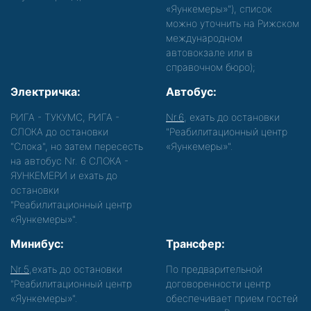
«Яункемеры»"), список
можно уточнить на Рижском
международном
автовокзале или в
справочном бюро);
Электричка:
Автобус:
РИГА - ТУКУМС, РИГА -
Nr.6
, ехать до остановки
СЛОКА до остановки
"Реабилитационный центр
"Слока", но затем пересесть
«Яункемеры»".
на автобус Nr. 6 СЛОКА -
ЯУНКЕМЕРИ и ехать до
остановки
"Реабилитационный центр
«Яункемеры»".
Минибус:
Трансфер:
Nr.5
,ехать до остановки
По предварительной
"Реабилитационный центр
договоренности центр
«Яункемеры»".
обеспечивает прием гостей