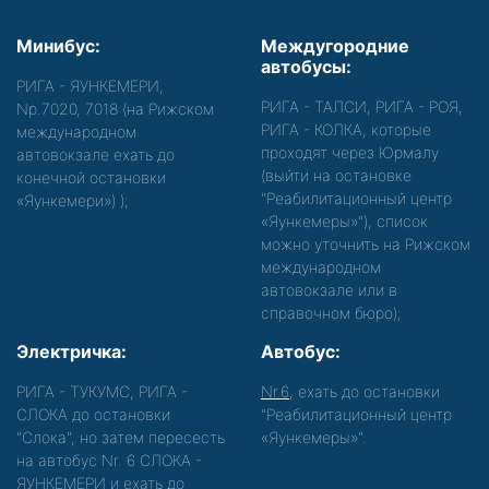
Минибус:
Междугородние
автобусы:
РИГА - ЯУНКЕМЕРИ,
РИГА - ТАЛСИ, РИГА - РОЯ,
Nр.7020, 7018 (на Рижском
РИГА - КОЛКА, которые
международном
проходят через Юрмалу
автовокзале ехать до
(выйти на остановке
конечной остановки
"Реабилитационный центр
«Яункемери»)
);
«Яункемеры»"), список
можно уточнить на Рижском
международном
автовокзале или в
справочном бюро);
Электричка:
Автобус:
РИГА - ТУКУМС, РИГА -
Nr.6
, ехать до остановки
СЛОКА до остановки
"Реабилитационный центр
"Слока", но затем пересесть
«Яункемеры»".
на автобус Nr. 6 СЛОКА -
ЯУНКЕМЕРИ и ехать до