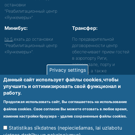
остановки
"Реабилитационный центр
«Яункемеры»".
Минибус:
Трансфер:
Nr.5
,ехать до остановки
По предварительной
"Реабилитационный центр
договоренности центр
«Яункемеры»".
обеспечивает прием гостей
в аэропорту Риги,
автовокзале, порту и
Privacy settings
вокзале, а также
сопровождение. Просьба
Данный сайт использует файлы cookies,чтобы
звонить, чтобы уточнить
улучшить и оптимизировать cвой функционал и
детали.
работу.
Обеспечиваем доступность среды для лиц с
Продолжая использовать сайт, Вы соглашаетесь на использование
функциональными нарушениями.
файлов cookies. Свое согласие Вы можете отозвать в любое время,
Footer
изменив настройки браузера - удалив сохраненные файлы cookies.
Vietnes karte
Noteikumi un privātuma politika
menu
Statistikas sīkdatnes (nepieciešamas, lai uzlabotu