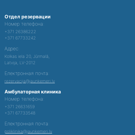
Отдел резервации
Номер телефона:
+371 26386222
+371 67733242
Адрес:
Kolkas iela 20, Jūrmalā,
Latvija, LV-2012
Електронная почта:
rezervacija@jaunkemeri.lv
Амбулаторная клиника
Номер телефона:
+371 26631659
+371 67733548
Електронная почта:
poliklinika@jaunkemeri.lv