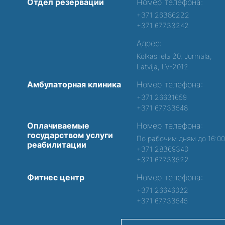
Отдел резервации
Номер телефона:
+371 26386222
+371 67733242
Адрес:
Kolkas iela 20, Jūrmalā,
Latvija, LV-2012
Амбулаторная клиника
Номер телефона:
+371 26631659
+371 67733548
Оплачиваемые
Номер телефона:
государством услуги
По рабочим дням до 16:0
реабилитации
+371 28369340
+371 67733522
Фитнес центр
Номер телефона:
+371 26646022
+371 67733545