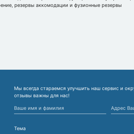
рение, резервы аккомодации и фузионные резервы
Мы всегда стараемся улучшить наш сервис и ок
отзывы важны для нас!
Ваше
Адрес
имя
Вашей
и
электрон
Тема
фамилия
почты