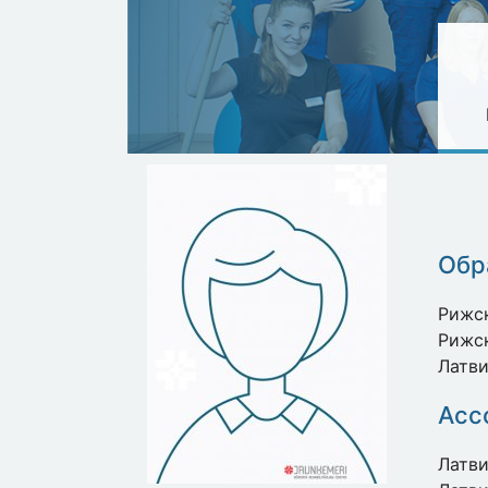
Обр
Рижск
Рижск
Латви
Асс
Латви