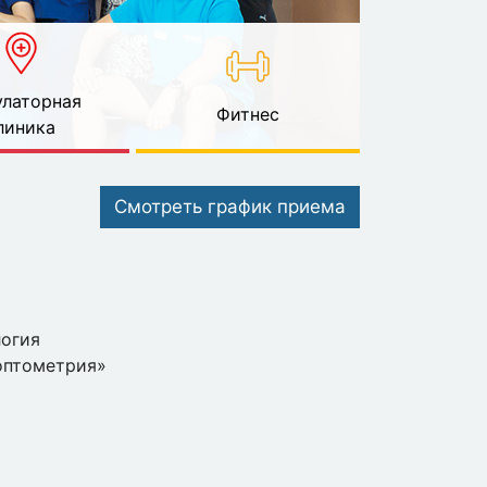
латорная
Фитнес
линика
Смотреть график приема
логия
 оптометрия»