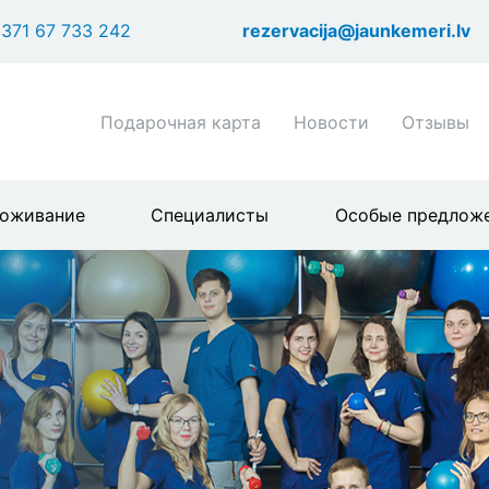
Перейти
371 67 733 242
rezervacija@jaunkemeri.lv
к
основному
содержанию
Shortcuts
Подарочная карта
Новости
Отзывы
header
menu
оживание
Специалисты
Особые предлож