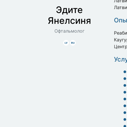
Латви
Эдите
Латви
Янелсиня
Опы
Офтальмолог
Реаб
Каугу
Latviski
Krieviski
Цент
Усл