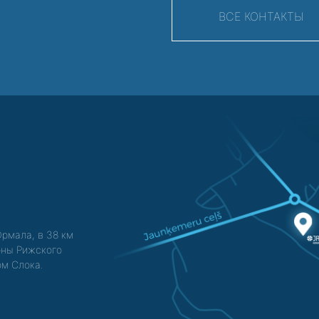
ВСЕ КОНТАКТЫ
Юрмала, в 38 км
зоны Рижского
ом Слока.