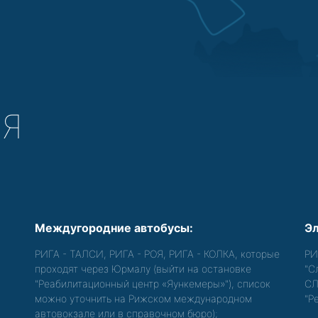
СЯ
Междугородние автобусы:
Эл
РИГА - ТАЛСИ, РИГА - РОЯ, РИГА - КОЛКА, которые
РИ
проходят через Юрмалу (выйти на остановке
"С
"Реабилитационный центр «Яункемеры»"), список
СЛ
можно уточнить на Рижском международном
"Р
автовокзале или в справочном бюро);