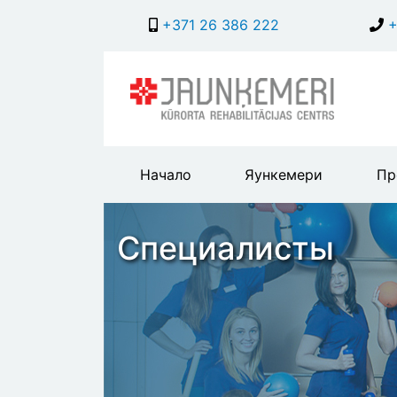
+371 26 386 222
+
Main
Начало
Яункемери
Пр
header
menu
Специалисты