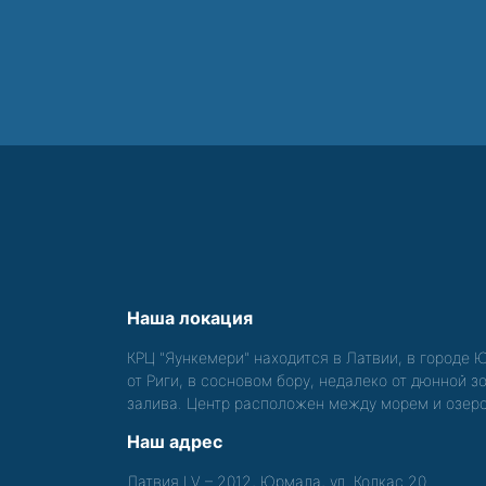
Наша локация
КРЦ "Яункемери" находится в Латвии, в городе 
от Риги, в сосновом бору, недалеко от дюнной 
залива. Центр расположен между морем и озер
Наш адрес
Латвия LV – 2012, Юрмала, ул. Колкас 20