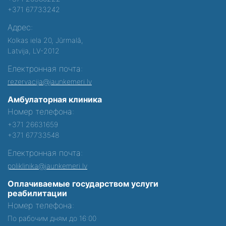
+371 67733242
Адрес:
Kolkas iela 20, Jūrmalā,
Latvija, LV-2012
Електронная почта:
rezervacija@jaunkemeri.lv
Амбулаторная клиника
Номер телефона:
+371 26631659
+371 67733548
Електронная почта:
poliklinika@jaunkemeri.lv
Оплачиваемые государством услуги
реабилитации
Номер телефона:
По рабочим дням до 16:00