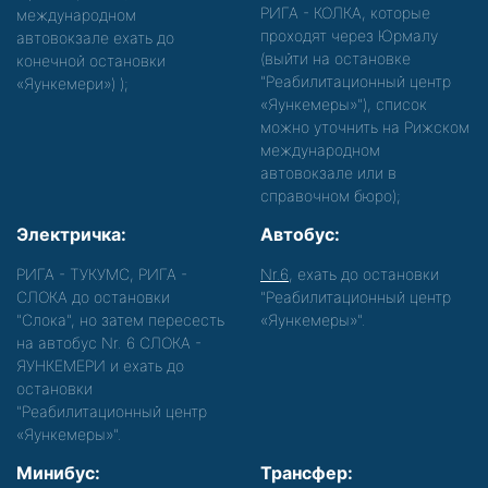
РИГА - КОЛКА, которые
международном
проходят через Юрмалу
автовокзале ехать до
(выйти на остановке
конечной остановки
"Реабилитационный центр
«Яункемери»)
);
«Яункемеры»"), список
можно уточнить на Рижском
международном
автовокзале или в
справочном бюро);
Электричка:
Автобус:
РИГА - ТУКУМС, РИГА -
Nr.6
, ехать до остановки
СЛОКА до остановки
"Реабилитационный центр
"Слока", но затем пересесть
«Яункемеры»".
на автобус Nr. 6 СЛОКА -
ЯУНКЕМЕРИ и ехать до
остановки
"Реабилитационный центр
«Яункемеры»".
Минибус:
Трансфер: