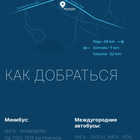
КАК ДОБРАТЬСЯ
Минибус:
Междугородние
автобусы:
РИГА - ЯУНКЕМЕРИ,
РИГА - ТАЛСИ, РИГА - РОЯ,
Nр.7020, 7018 (на Рижском