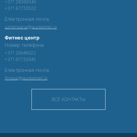
+371 28369340
+371 67733522
Електронная почта:
uznemsana@jaunkemeri.lv
Фитнес центр
Номер телефона:
+371 26646022
+371 67733545
Електронная почта:
fitness@jaunkemeri.lv
ВСЕ КОНТАКТЫ