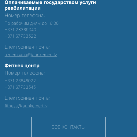
Оплачиваемые государством услуги
реабилитации
Номер телефона:
По рабочим дням до 16:00
+371 28369340
+371 67733522
Електронная почта:
uznemsana@jaunkemeri.lv
Фитнес центр
Номер телефона:
+371 26646022
+371 67733545
Електронная почта:
fitness@jaunkemeri.lv
ВСЕ КОНТАКТЫ