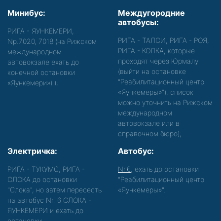
Минибус:
Междугородние
автобусы:
РИГА - ЯУНКЕМЕРИ,
РИГА - ТАЛСИ, РИГА - РОЯ,
Nр.7020, 7018 (на Рижском
РИГА - КОЛКА, которые
международном
проходят через Юрмалу
автовокзале ехать до
(выйти на остановке
конечной остановки
"Реабилитационный центр
«Яункемери»)
);
«Яункемеры»"), список
можно уточнить на Рижском
международном
автовокзале или в
справочном бюро);
Электричка:
Автобус:
РИГА - ТУКУМС, РИГА -
Nr.6
, ехать до остановки
СЛОКА до остановки
"Реабилитационный центр
"Слока", но затем пересесть
«Яункемеры»".
на автобус Nr. 6 СЛОКА -
ЯУНКЕМЕРИ и ехать до
остановки