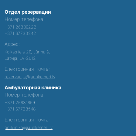
Отдел резервации
Номер телефона:
+371 26386222
+371 67733242
Адрес:
Kolkas iela 20, Jūrmalā,
Latvija, LV-2012
Електронная почта:
rezervacija@jaunkemeri.lv
Амбулаторная клиника
Номер телефона:
+371 26631659
+371 67733548
Електронная почта:
poliklinika@jaunkemeri.lv