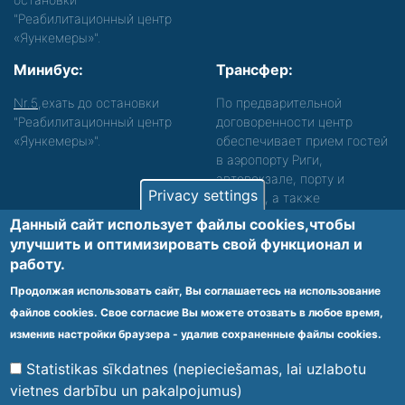
"Реабилитационный центр
«Яункемеры»".
Минибус:
Трансфер:
Nr.5
,ехать до остановки
По предварительной
"Реабилитационный центр
договоренности центр
«Яункемеры»".
обеспечивает прием гостей
в аэропорту Риги,
автовокзале, порту и
Privacy settings
вокзале, а также
сопровождение. Просьба
Данный сайт использует файлы cookies,чтобы
звонить, чтобы уточнить
улучшить и оптимизировать cвой функционал и
детали.
работу.
Обеспечиваем доступность среды для лиц с
Продолжая использовать сайт, Вы соглашаетесь на использование
функциональными нарушениями.
файлов cookies. Свое согласие Вы можете отозвать в любое время,
Footer
изменив настройки браузера - удалив сохраненные файлы cookies.
Vietnes karte
Noteikumi un privātuma politika
menu
Statistikas sīkdatnes (nepieciešamas, lai uzlabotu
vietnes darbību un pakalpojumus)