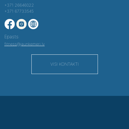
+371 26646022
+371 67733545
Epasts:
fitness@jaunkemeri.lv
VISI KONTAKTI