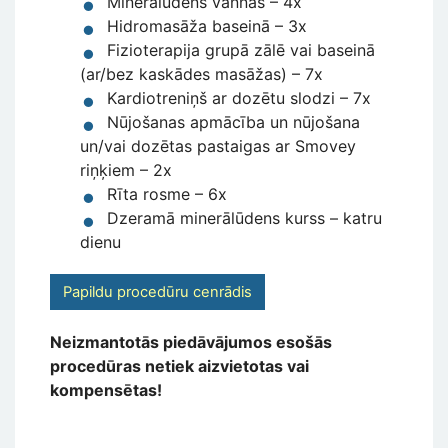
Minerālūdens vannas – 4x
Hidromasāža baseinā – 3x
Fizioterapija grupā zālē vai baseinā
(ar/bez kaskādes masāžas) – 7x
Kardiotreniņš ar dozētu slodzi – 7x
Nūjošanas apmācība un nūjošana
un/vai dozētas pastaigas ar Smovey
riņķiem – 2x
Rīta rosme – 6x
Dzeramā minerālūdens kurss – katru
dienu
Papildu procedūru cenrādis
Neizmantotās piedāvājumos esošās
procedūras netiek aizvietotas vai
kompensētas!