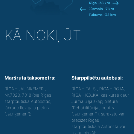
KĀ NOKĻŪT
Maršruta taksometrs:
Starppilsētu autobusi:
RĪGA – JAUNĶEMERI,
RĪGA – TALSI, RĪGA – ROJA,
Nr.7020, 7018 (pie Rīgas
RĪGA - KOLKA, kas kursē caur
starptautiskā Autoostas,
Jūrmalu (jāizkāpj pieturā
jābrauc līdz gala pietura
"Rehabilitācijas centrs
"Jaunķemeri");
"Jaunķemeri""), sarakstu var
precizēt Rīgas
starptautiskajā Autoostā vai
izziņu birojā);