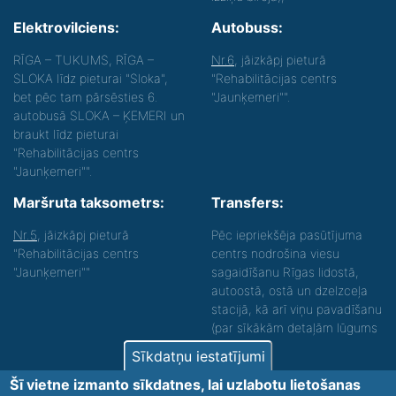
Elektrovilciens:
Autobuss:
RĪGA – TUKUMS, RĪGA –
Nr.6
, jāizkāpj pieturā
SLOKA līdz pieturai "Sloka",
"Rehabilitācijas centrs
bet pēc tam pārsēsties 6.
"Jaunķemeri"".
autobusā SLOKA – ĶEMERI un
braukt līdz pieturai
"Rehabilitācijas centrs
"Jaunķemeri"".
Maršruta taksometrs:
Transfers:
Nr.5
, jāizkāpj pieturā
Pēc iepriekšēja pasūtījuma
"Rehabilitācijas centrs
centrs nodrošina viesu
"Jaunķemeri""
sagaidīšanu Rīgas lidostā,
autoostā, ostā un dzelzceļa
stacijā, kā arī viņu pavadīšanu
(par sīkākām detaļām lūgums
zvanīt).
Sīkdatņu iestatījumi
Nodrošinām vides piekļūstamību personām ar
Šī vietne izmanto sīkdatnes, lai uzlabotu lietošanas
funkcionāliem traucējumiem! SIA „Sanare-KRC