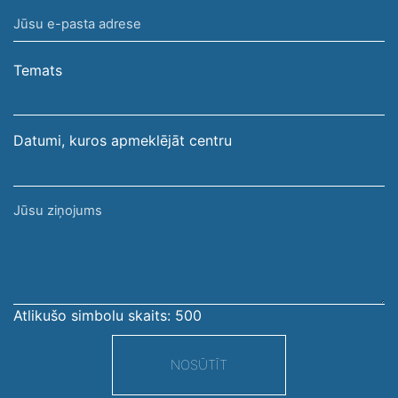
vārds,
Jūsu
uzvārds
e-
pasta
Temats
adrese
Datumi, kuros apmeklējāt centru
Jūsu
ziņojums
Atlikušo simbolu skaits:
500
NOSŪTĪT