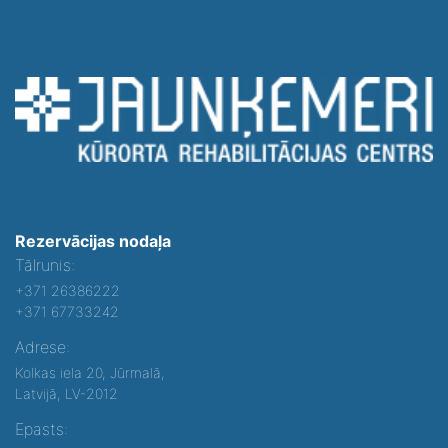
Rezervācijas nodaļa
Tālrunis:
+371 26386222
+371 67733242
Adrese:
Kolkas iela 20, Jūrmalā,
Latvijā, LV-2012
Epasts: