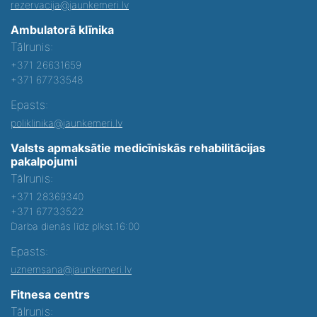
rezervacija@jaunkemeri.lv
Ambulatorā klīnika
Tālrunis:
+371 26631659
+371 67733548
Epasts:
poliklinika@jaunkemeri.lv
Valsts apmaksātie medicīniskās rehabilitācijas
pakalpojumi
Tālrunis:
+371 28369340
+371 67733522
Darba dienās līdz plkst.16:00
Epasts:
uznemsana@jaunkemeri.lv
Fitnesa centrs
Tālrunis: