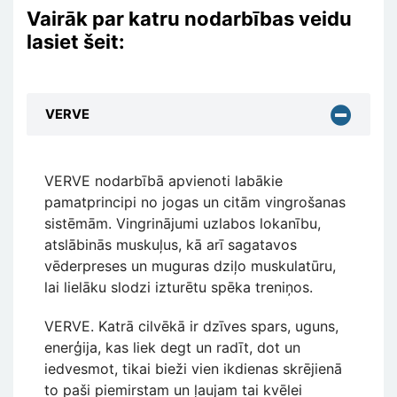
Vairāk par katru nodarbības veidu
lasiet šeit:
VERVE
VERVE nodarbībā apvienoti labākie
pamatprincipi no jogas un citām vingrošanas
sistēmām. Vingrinājumi uzlabos lokanību,
atslābinās muskuļus, kā arī sagatavos
vēderpreses un muguras dziļo muskulatūru,
lai lielāku slodzi izturētu spēka treniņos.
VERVE. Katrā cilvēkā ir dzīves spars, uguns,
enerģija, kas liek degt un radīt, dot un
iedvesmot, tikai bieži vien ikdienas skrējienā
to paši piemirstam un ļaujam tai kvēlei