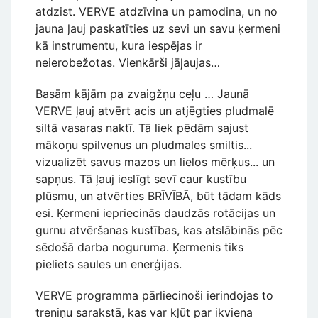
atdzist. VERVE atdzīvina un pamodina, un no
jauna ļauj paskatīties uz sevi un savu ķermeni
kā instrumentu, kura iespējas ir
neierobežotas. Vienkārši jāļaujas…
Basām kājām pa zvaigžņu ceļu … Jaunā
VERVE ļauj atvērt acis un atjēgties pludmalē
siltā vasaras naktī. Tā liek pēdām sajust
mākoņu spilvenus un pludmales smiltis...
vizualizēt savus mazos un lielos mērķus... un
sapņus. Tā ļauj ieslīgt sevī caur kustību
plūsmu, un atvērties BRĪVĪBĀ, būt tādam kāds
esi. Ķermeni iepriecinās daudzās rotācijas un
gurnu atvēršanas kustības, kas atslābinās pēc
sēdošā darba noguruma. Ķermenis tiks
pieliets saules un enerģijas.
VERVE programma pārliecinoši ierindojas to
treniņu sarakstā, kas var kļūt par ikviena