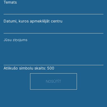
pasta
Temats
adrese
Datumi, kuros apmeklējāt centru
Jūsu
ziņojums
Atlikušo simbolu skaits:
500
NOSŪTĪT