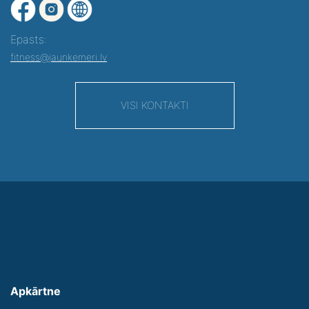
Epasts:
fitness@jaunkemeri.lv
VISI KONTAKTI
Apkārtne