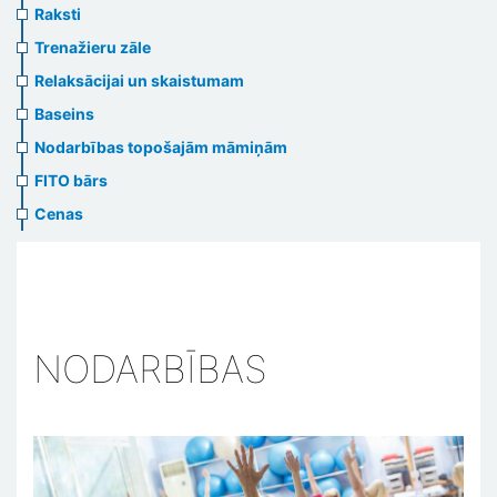
Raksti
Trenažieru zāle
Relaksācijai un skaistumam
Baseins
Nodarbības topošajām māmiņām
FITO bārs
Cenas
NODARBĪBAS