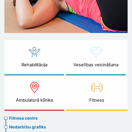
Rehabilitācija
Veselības veicināšana
Ambulatorā klīnika
Fitness
Sports
Fitnesa centrs
menu
Nodarbību grafiks