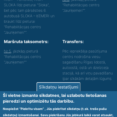
SLOKA līdz pieturai "Sloka",
"Rehabilitācijas centrs
bet pēc tam pārsēsties 6.
"Jaunķemeri"".
autobusā SLOKA – ĶEMERI un
braukt līdz pieturai
"Rehabilitācijas centrs
"Jaunķemeri"".
Maršruta taksometrs:
Transfers:
Nr.5
, jāizkāpj pieturā
Pēc iepriekšēja pasūtījuma
"Rehabilitācijas centrs
centrs nodrošina viesu
"Jaunķemeri""
sagaidīšanu Rīgas lidostā,
autoostā, ostā un dzelzceļa
stacijā, kā arī viņu pavadīšanu
(par sīkākām detaļām lūgums
zvanīt).
Sīkdatņu iestatījumi
Nodrošinām vides piekļūstamību personām ar
Šī vietne izmanto sīkdatnes, lai uzlabotu lietošanas
funkcionāliem traucējumiem! SIA „Sanare-KRC
pieredzi un optimizētu tās darbību.
Jaunķemeri”, Kolkas ielā 20, Jūrmalā ir nodrošināta vides
piekļūstamība personām ar funkcionāliem traucējumiem,
Nospiežot “Piekrītu visam” , Jūs piekrītat sīkdatņu (t.sk. trešo pušu
tādejādi nodrošinot atbilstību Ministru kabineta
sīkdatņu) izmantošanai. Savu piekrišanu Jūs jebkurā laikā varat atsaukt,