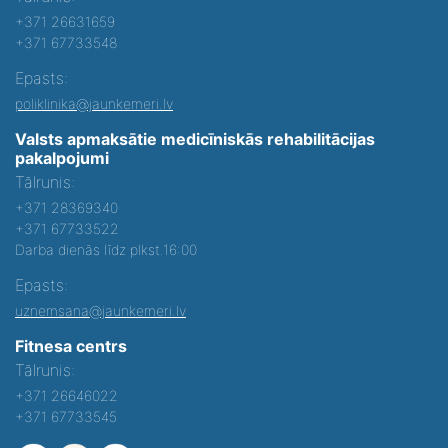
+371 26631659
+371 67733548
Epasts:
poliklinika@jaunkemeri.lv
Valsts apmaksātie medicīniskās rehabilitācijas
pakalpojumi
Tālrunis:
+371 28369340
+371 67733522
Darba dienās līdz plkst.16:00
Epasts:
uznemsana@jaunkemeri.lv
Fitnesa centrs
Tālrunis:
+371 26646022
+371 67733545