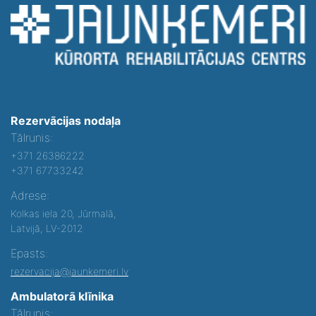
Rezervācijas nodaļa
Tālrunis:
+371 26386222
+371 67733242
Adrese:
Kolkas iela 20, Jūrmalā,
Latvijā, LV-2012
Epasts:
rezervacija@jaunkemeri.lv
Ambulatorā klīnika
Tālrunis: