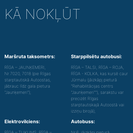
KĀ NOKĻŪT
Maršruta taksometrs:
Starppilsētu autobusi:
RĪGA – JAUNĶEMERI,
RĪGA – TALSI, RĪGA – ROJA,
Nr.7020, 7018 (pie Rīgas
RĪGA - KOLKA, kas kursē caur
starptautiskā Autoostas,
Jūrmalu (jāizkāpj pieturā
jābrauc līdz gala pietura
"Rehabilitācijas centrs
"Jaunķemeri");
"Jaunķemeri""), sarakstu var
precizēt Rīgas
starptautiskajā Autoostā vai
izziņu birojā);
Elektrovilciens:
Autobuss:
RĪGA – TUKUMS, RĪGA –
Nr.6
, jāizkāpj pieturā