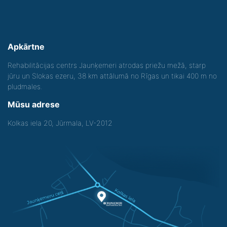
Apkārtne
Rehabilitācijas centrs Jaunķemeri atrodas priežu mežā, starp
jūru un Slokas ezeru, 38 km attālumā no Rīgas un tikai 400 m no
pludmales.
Mūsu adrese
Kolkas iela 20, Jūrmala, LV-2012