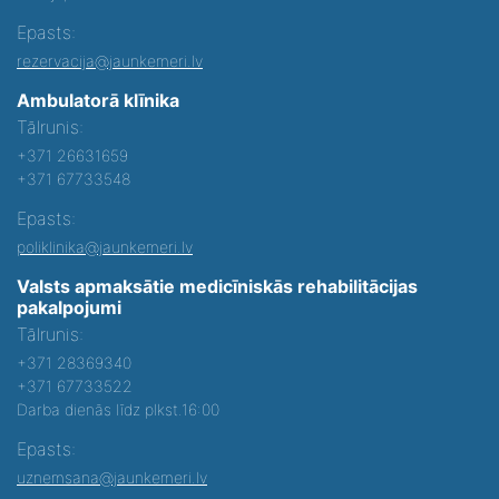
Epasts:
rezervacija@jaunkemeri.lv
Ambulatorā klīnika
Tālrunis:
+371 26631659
+371 67733548
Epasts:
poliklinika@jaunkemeri.lv
Valsts apmaksātie medicīniskās rehabilitācijas
pakalpojumi
Tālrunis:
+371 28369340
+371 67733522
Darba dienās līdz plkst.16:00
Epasts:
uznemsana@jaunkemeri.lv