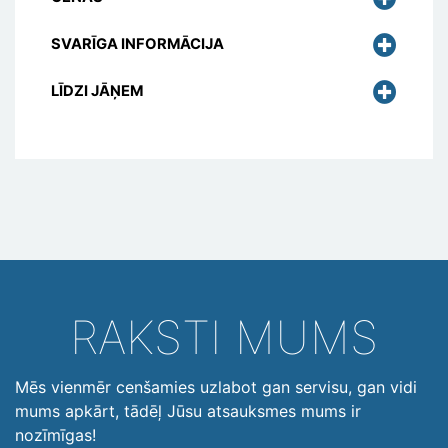
SVARĪGA INFORMĀCIJA
LĪDZI JĀŅEM
RAKSTI MUMS
Mēs vienmēr cenšamies uzlabot gan servisu, gan vidi
mums apkārt, tādēļ Jūsu atsauksmes mums ir
nozīmīgas!