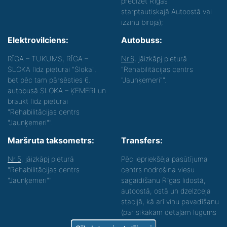
precizēt Rīgas
starptautiskajā Autoostā vai
izziņu birojā);
Elektrovilciens:
Autobuss:
RĪGA – TUKUMS, RĪGA –
Nr.6
, jāizkāpj pieturā
SLOKA līdz pieturai "Sloka",
"Rehabilitācijas centrs
bet pēc tam pārsēsties 6.
"Jaunķemeri"".
autobusā SLOKA – ĶEMERI un
braukt līdz pieturai
"Rehabilitācijas centrs
"Jaunķemeri"".
Maršruta taksometrs:
Transfers:
Nr.5
, jāizkāpj pieturā
Pēc iepriekšēja pasūtījuma
"Rehabilitācijas centrs
centrs nodrošina viesu
"Jaunķemeri""
sagaidīšanu Rīgas lidostā,
autoostā, ostā un dzelzceļa
stacijā, kā arī viņu pavadīšanu
(par sīkākām detaļām lūgums
zvanīt).