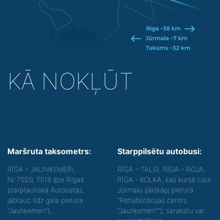
KĀ NOKĻŪT
Maršruta taksometrs:
Starppilsētu autobusi:
RĪGA – JAUNĶEMERI,
RĪGA – TALSI, RĪGA – ROJA,
Nr.7020, 7018 (pie Rīgas
RĪGA - KOLKA, kas kursē caur
starptautiskā Autoostas,
Jūrmalu (jāizkāpj pieturā
jābrauc līdz gala pietura
"Rehabilitācijas centrs
"Jaunķemeri");
"Jaunķemeri""), sarakstu var