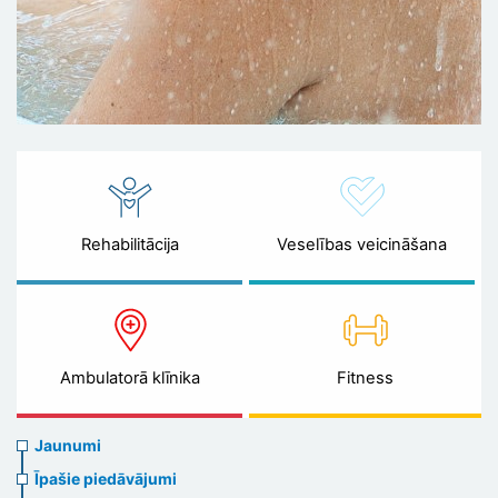
Rehabilitācija
Veselības veicināšana
Ambulatorā klīnika
Fitness
News
Jaunumi
menu
Īpašie piedāvājumi