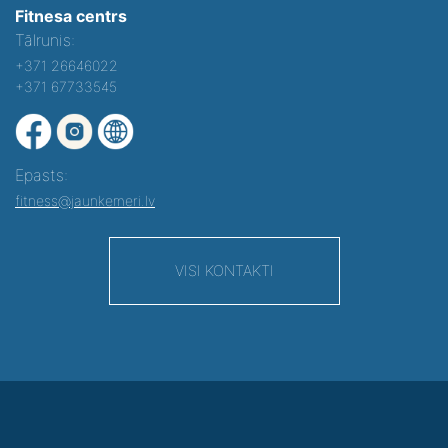
Fitnesa centrs
Tālrunis:
+371 26646022
+371 67733545
Epasts:
fitness@jaunkemeri.lv
VISI KONTAKTI