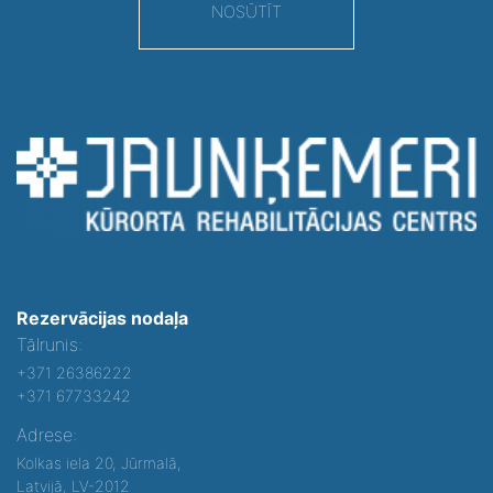
NOSŪTĪT
Rezervācijas nodaļa
Tālrunis:
+371 26386222
+371 67733242
Adrese:
Kolkas iela 20, Jūrmalā,
Latvijā, LV-2012