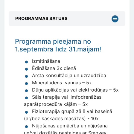
PROGRAMMAS SATURS
Programma pieejama no
1.septembra līdz 31.maijam!
Izmitināšana
Ēdināšana 3x dienā
Ārsta konsultācija un uzraudzība
Minerālūdens vannas – 5x
Dūņu aplikācijas vai elektrodūņas – 5x
Sāls terapija vai limfodrenāžas
aparātprocedūra kājām – 5x
Fizioterapija grupā zālē vai baseinā
(ar/bez kaskādes masāžas) - 10x
Nūjošanas apmācība un nūjošana
un/vai dozētās pastaigas ar Smovey