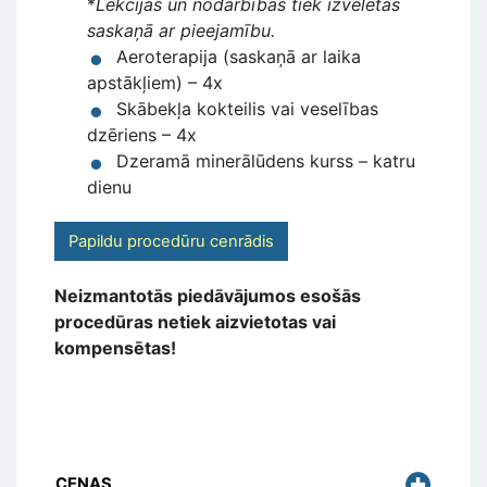
*
Lekcijas un nodarbības tiek izvēlētas
saskaņā ar pieejamību.
Aeroterapija (saskaņā ar laika
apstākļiem) – 4x
Skābekļa kokteilis vai veselības
dzēriens – 4x
Dzeramā minerālūdens kurss – katru
dienu
Papildu procedūru cenrādis
Neizmantotās piedāvājumos esošās
procedūras netiek aizvietotas vai
kompensētas!
CENAS