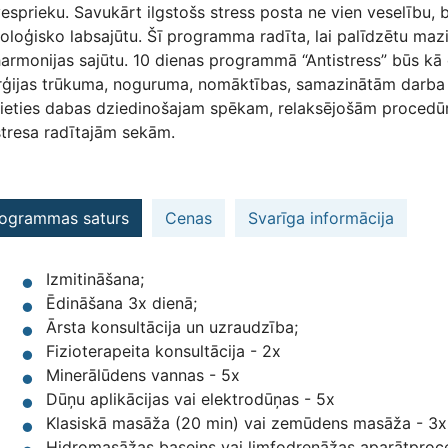
esprieku. Savukārt ilgstošs stress posta ne vien veselību, 
oloģisko labsajūtu. Šī programma radīta, lai palīdzētu maz
armonijas sajūtu. 10 dienas programmā “Antistress” būs kā
rģijas trūkuma, noguruma, nomāktības, samazinātām darba sp
jieties dabas dziedinošajam spēkam, relaksējošām procedūr
stresa radītajām sekām.
ogrammas saturs
Cenas
Svarīga informācija
Izmitināšana;
Ēdināšana 3x dienā;
Ārsta konsultācija un uzraudzība;
Fizioterapeita konsultācija - 2x
Minerālūdens vannas - 5x
Dūņu aplikācijas vai elektrodūņas - 5x
Klasiskā masāža (20 min) vai zemūdens masāža - 3x
Hidromasāžas baseins vai limfodrenāžas aparātproc