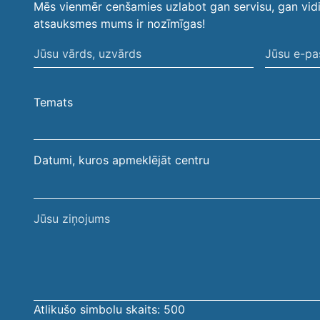
Mēs vienmēr cenšamies uzlabot gan servisu, gan vid
atsauksmes mums ir nozīmīgas!
Jūsu
Jūsu
vārds,
e-
uzvārds
pasta
Temats
adrese
Datumi, kuros apmeklējāt centru
Jūsu
ziņojums
Atlikušo simbolu skaits:
500