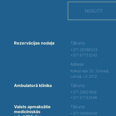
NOSŪTĪT
Rezervācijas nodaļa
Tālrunis:
+371 26386222
+371 67733242
Adrese:
Kolkas iela 20, Jūrmalā,
Latvijā, LV-2012
Ambulatorā klīnika
Tālrunis:
+371 26631659
+371 67733548
Valsts apmaksātie
Tālrunis:
medicīniskās
+371 28369340