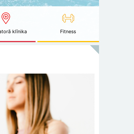
torā klīnika
Fitness