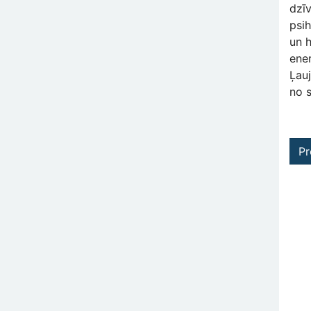
dzīv
psih
un h
ene
Ļau
no 
Pr