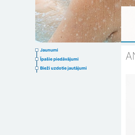
News
Jaunumi
A
menu
Īpašie piedāvājumi
Bieži uzdotie jautājumi