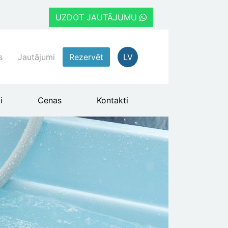
UZDOT JAUTĀJUMU
s
Jautājumi
Rezervēt
LV
i
Cenas
Kontakti