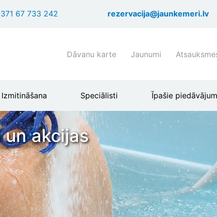
Pārlekt
371 67 733 242
rezervacija@jaunkemeri.lv
uz
galveno
saturu
Shortcuts
Dāvanu karte
Jaunumi
Atsauksme
header
menu
Izmitināšana
Speciālisti
Īpašie piedāvājum
 un akcijas