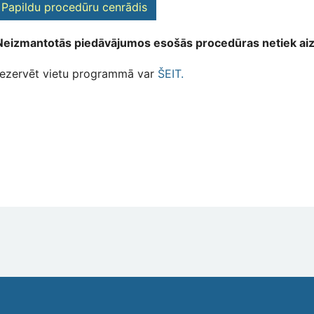
Papildu procedūru cenrādis
eizmantotās piedāvājumos esošās procedūras netiek aiz
ezervēt vietu programmā var
ŠEIT.