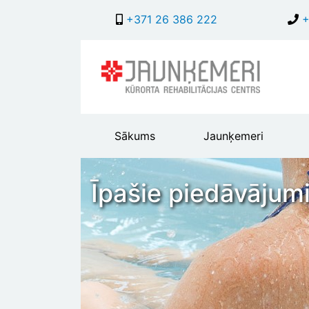
+371 26 386 222
+
Main
Sākums
Jaunķemeri
header
menu
Īpašie piedāvājumi