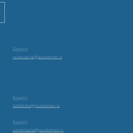
Epasts:
rezervacija@jaunkemeri.lv
Epasts:
poliklinika@jaunkemeri.lv
Epasts:
uznemsana@jaunkemeri.lv