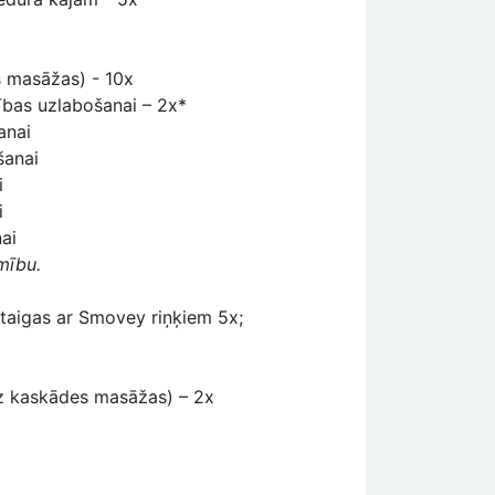
s masāžas) - 10x
ības uzlabošanai – 2x*
šanai
šanai
i
i
ai
mību.
taigas ar Smovey riņķiem 5x;
/bez kaskādes masāžas) – 2x