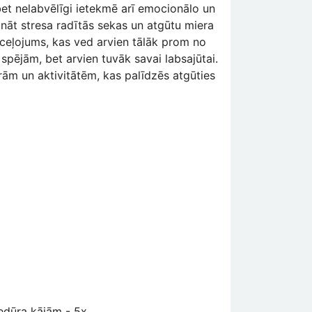
bet nelabvēlīgi ietekmē arī emocionālo un
ināt stresa radītās sekas un atgūtu miera
 ceļojums, kas ved arvien tālāk prom no
ējām, bet arvien tuvāk savai labsajūtai.
ām un aktivitātēm, kas palīdzēs atgūties
edūra kājām - 5x