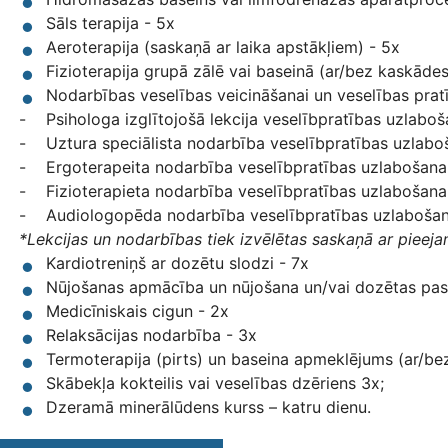
Sāls terapija - 5x
Aeroterapija (saskaņā ar laika apstākļiem) - 5x
Fizioterapija grupā zālē vai baseinā (ar/bez kaskāde
Nodarbības veselības veicināšanai un veselības prat
- Psihologa izglītojošā lekcija veselībpratības uzlabo
- Uztura speciālista nodarbība veselībpratības uzlabo
- Ergoterapeita nodarbība veselībpratības uzlabošana
- Fizioterapieta nodarbība veselībpratības uzlabošana
- Audiologopēda nodarbība veselībpratības uzlabošan
*Lekcijas un nodarbības tiek izvēlētas saskaņā ar pieeja
Kardiotreniņš ar dozētu slodzi - 7x
Nūjošanas apmācība un nūjošana un/vai dozētas pas
Medicīniskais cigun - 2x
Relaksācijas nodarbība - 3x
Termoterapija (pirts) un baseina apmeklējums (ar
Skābekļa kokteilis vai veselības dzēriens 3x;
Dzeramā minerālūdens kurss – katru dienu.