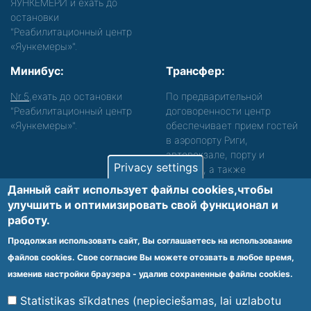
ЯУНКЕМЕРИ и ехать до
остановки
"Реабилитационный центр
«Яункемеры»".
Минибус:
Трансфер:
Nr.5
,ехать до остановки
По предварительной
"Реабилитационный центр
договоренности центр
«Яункемеры»".
обеспечивает прием гостей
в аэропорту Риги,
автовокзале, порту и
Privacy settings
вокзале, а также
сопровождение. Просьба
Данный сайт использует файлы cookies,чтобы
звонить, чтобы уточнить
улучшить и оптимизировать cвой функционал и
детали.
работу.
Обеспечиваем доступность среды для лиц с
Продолжая использовать сайт, Вы соглашаетесь на использование
функциональными нарушениями.
файлов cookies. Свое согласие Вы можете отозвать в любое время,
Footer
изменив настройки браузера - удалив сохраненные файлы cookies.
Vietnes karte
Noteikumi un privātuma politika
menu
Statistikas sīkdatnes (nepieciešamas, lai uzlabotu