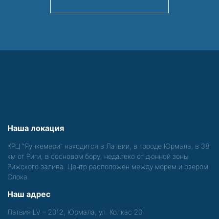
Наша локация
КРЦ "Яункемери" находится в Латвии, в городе Юрмала, в 38
км от Риги, в сосновом бору, недалеко от дюнной зоны
Рижского залива. Центр расположен между морем и озером
Слока.
Наш адрес
Латвия LV – 2012, Юрмала, ул. Колкас 20