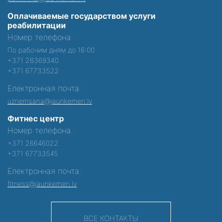
Оплачиваемые государством услуги
реабилитации
Номер телефона:
По рабочим дням до 16:00
+371 28369340
+371 67733522
Електронная почта:
uznemsana@jaunkemeri.lv
Фитнес центр
Номер телефона:
+371 26646022
+371 67733545
Електронная почта:
fitness@jaunkemeri.lv
ВСЕ КОНТАКТЫ