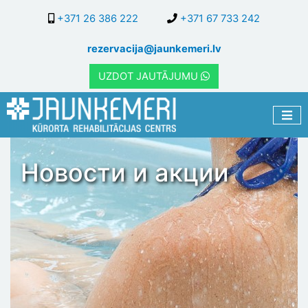
Перейти
+371 26 386 222
+371 67 733 242
к
основному
rezervacija@jaunkemeri.lv
содержанию
UZDOT JAUTĀJUMU
Новости и акции