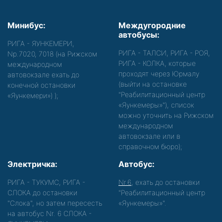
Минибус:
Междугородние
автобусы:
РИГА - ЯУНКЕМЕРИ,
РИГА - ТАЛСИ, РИГА - РОЯ,
Nр.7020, 7018 (на Рижском
РИГА - КОЛКА, которые
международном
проходят через Юрмалу
автовокзале ехать до
(выйти на остановке
конечной остановки
"Реабилитационный центр
«Яункемери»)
);
«Яункемеры»"), список
можно уточнить на Рижском
международном
автовокзале или в
справочном бюро);
Электричка:
Автобус:
РИГА - ТУКУМС, РИГА -
Nr.6
, ехать до остановки
СЛОКА до остановки
"Реабилитационный центр
"Слока", но затем пересесть
«Яункемеры»".
на автобус Nr. 6 СЛОКА -