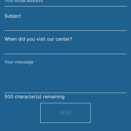
Your
and
email
surname
address
Subject
When did you visit our center?
Your
message
500
character(s) remaining
SEND