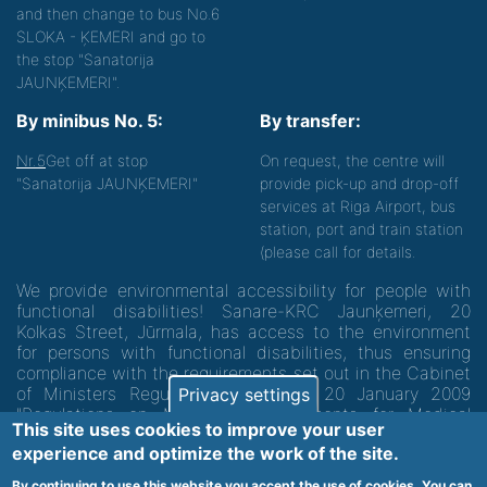
and then change to bus No.6
SLOKA - ĶEMERI and go to
the stop "Sanatorija
JAUNĶEMERI".
By minibus No. 5:
By transfer:
Nr.5
Get off at stop
On request, the centre will
"Sanatorija JAUNĶEMERI"
provide pick-up and drop-off
services at Riga Airport, bus
station, port and train station
(please call for details.
We provide environmental accessibility for people with
functional disabilities! Sanare-KRC Jaunķemeri, 20
Kolkas Street, Jūrmala, has access to the environment
for persons with functional disabilities, thus ensuring
compliance with the requirements set out in the Cabinet
of Ministers Regulation No. 60 of 20 January 2009
Privacy settings
"Regulations on Minimum Requirements for Medical
This site uses cookies to improve your user
Institutions and their Structures"
experience and optimize the work of the site.
By continuing to use this website you accept the use of cookies. You can