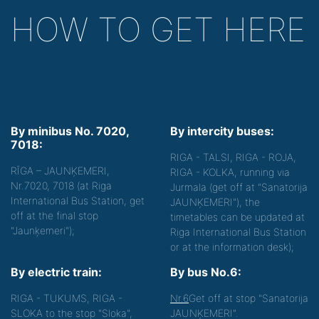
HOW TO GET HERE
By minibus No. 7020,
By intercity buses:
7018:
RIGA - TALSI, RIGA - ROJA,
RĪGA – JAUNĶEMERI,
RIGA - KOLKA, running via
Nr.7020, 7018 (at Riga
Jurmala (get off at "Sanatorija
International Bus Station, get
JAUNĶEMERI"), the
off at the final stop
timetables can be updated at
"Jaunķemeri");
Riga International Bus Station
or at the information desk);
By electric train:
By bus No.6:
RIGA - TUKUMS, RIGA -
Nr.6
Get off at stop "Sanatorija
SLOKA to the stop "Sloka",
JAUNĶEMERI".