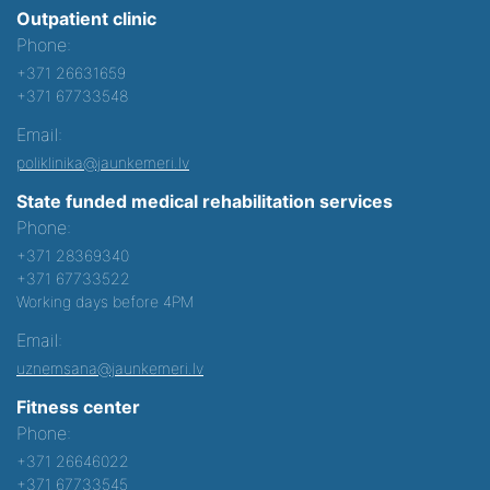
Outpatient clinic
Phone:
+371 26631659
+371 67733548
Email:
poliklinika@jaunkemeri.lv
State funded medical rehabilitation services
Phone:
+371 28369340
+371 67733522
Working days before 4PM
Email:
uznemsana@jaunkemeri.lv
Fitness center
Phone:
+371 26646022
+371 67733545