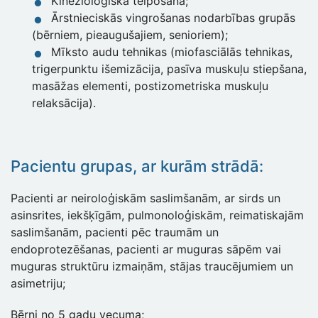
Kinezioloģiskā teipošana;
Ārstnieciskās vingrošanas nodarbības grupās
(bērniem, pieaugušajiem, senioriem);
Mīksto audu tehnikas (miofasciālās tehnikas,
trigerpunktu išemizācija, pasīva muskuļu stiepšana,
masāžas elementi, postizometriska muskuļu
relaksācija).
Pacientu grupas, ar kurām strādā:
Pacienti ar neiroloģiskām saslimšanām, ar sirds un
asinsrites, iekšķīgām, pulmonoloģiskām, reimatiskajām
saslimšanām, pacienti pēc traumām un
endoprotezēšanas, pacienti ar muguras sāpēm vai
muguras struktūru izmaiņām, stājas traucējumiem un
asimetriju;
Bērni no 5 gadu vecuma;