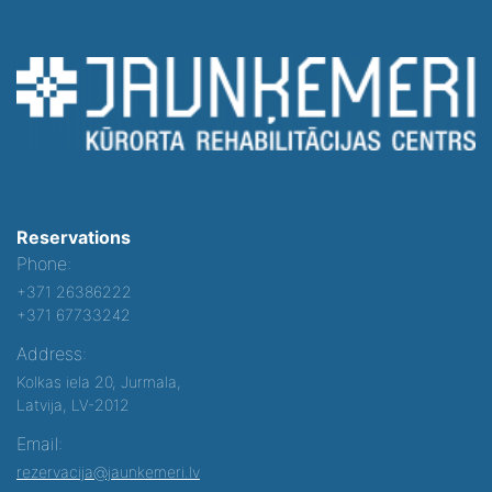
Reservations
Phone:
+371 26386222
+371 67733242
Address:
Kolkas iela 20, Jurmala,
Latvija, LV-2012
Email:
rezervacija@jaunkemeri.lv