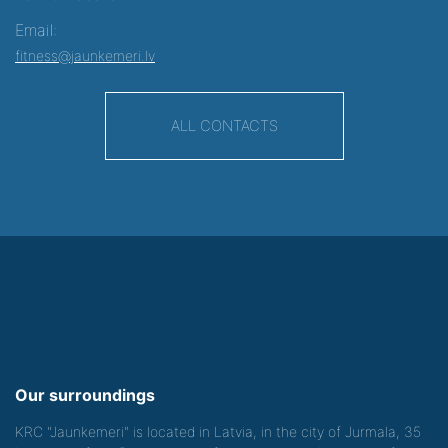
Email:
fitness@jaunkemeri.lv
ALL CONTACTS
Our surroundings
KRC "Jaunkemeri" is located in Latvia, in the city of Jurmala, 35