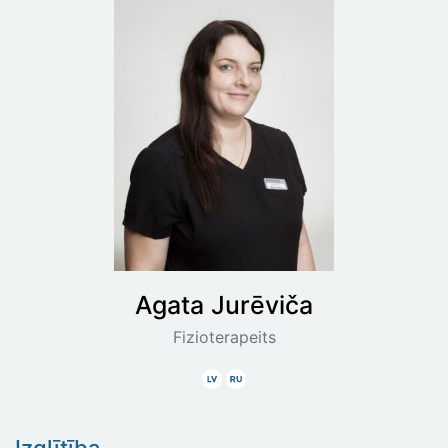
Agata
Jurēviča
Fizioterapeits
Latviski
Krieviski