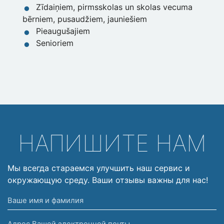
Zīdaiņiem, pirmsskolas un skolas vecuma
bērniem, pusaudžiem, jauniešiem
Pieaugušajiem
Senioriem
НАПИШИТЕ НАМ
Мы всегда стараемся улучшить наш сервис и
окружающую среду. Ваши отзывы важны для нас!
Ваше
имя
Адрес
и