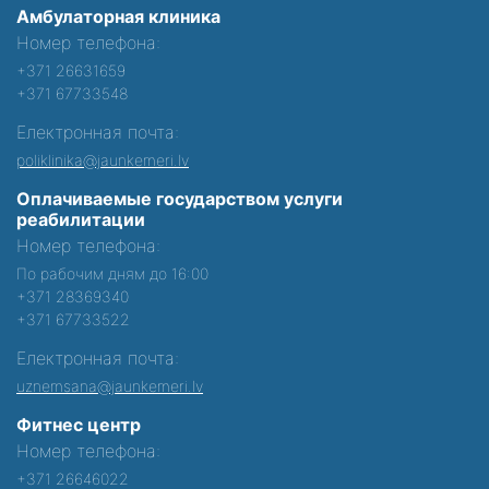
Амбулаторная клиника
Номер телефона:
+371 26631659
+371 67733548
Електронная почта:
poliklinika@jaunkemeri.lv
Оплачиваемые государством услуги
реабилитации
Номер телефона:
По рабочим дням до 16:00
+371 28369340
+371 67733522
Електронная почта:
uznemsana@jaunkemeri.lv
Фитнес центр
Номер телефона:
+371 26646022