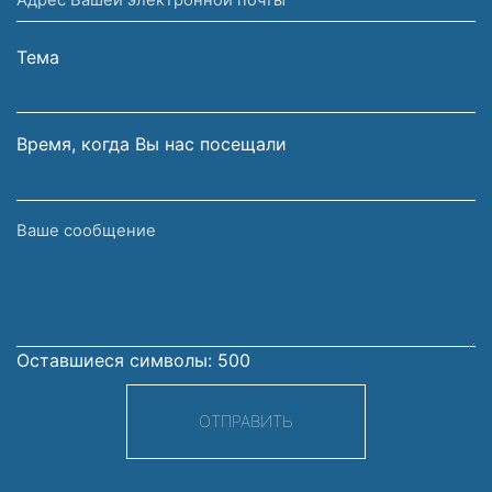
Вашей
фамилия
электронной
Тема
почты
Время, когда Вы нас посещали
Ваше
сообщение
Оставшиеся символы:
500
ОТПРАВИТЬ