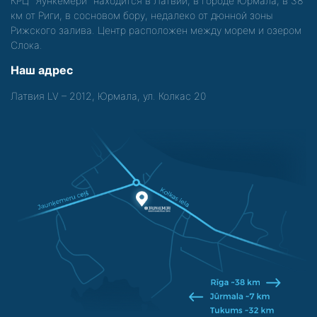
КРЦ "Яункемери" находится в Латвии, в городе Юрмала, в 38
км от Риги, в сосновом бору, недалеко от дюнной зоны
Рижского залива. Центр расположен между морем и озером
Слока.
Наш адрес
Латвия LV – 2012, Юрмала, ул. Колкас 20