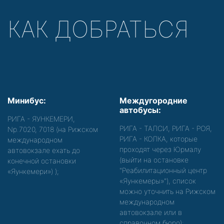
КАК ДОБРАТЬСЯ
Минибус:
Междугородние
автобусы:
РИГА - ЯУНКЕМЕРИ,
РИГА - ТАЛСИ, РИГА - РОЯ,
Nр.7020, 7018 (на Рижском
РИГА - КОЛКА, которые
международном
проходят через Юрмалу
автовокзале ехать до
(выйти на остановке
конечной остановки
"Реабилитационный центр
«Яункемери»)
);
«Яункемеры»"), список
можно уточнить на Рижском
международном
автовокзале или в
справочном бюро);