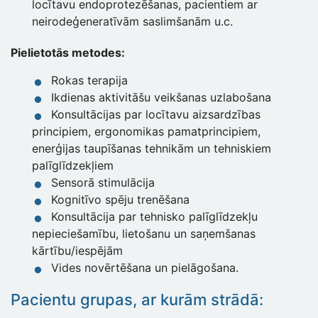
locītavu endoprotezēšanas, pacientiem ar
neirodeģeneratīvām saslimšanām u.c.
Pielietotās metodes:
Rokas terapija
Ikdienas aktivitāšu veikšanas uzlabošana
Konsultācijas par locītavu aizsardzības
principiem, ergonomikas pamatprincipiem,
enerģijas taupīšanas tehnikām un tehniskiem
palīglīdzekļiem
Sensorā stimulācija
Kognitīvo spēju trenēšana
Konsultācija par tehnisko palīglīdzekļu
nepieciešamību, lietošanu un saņemšanas
kārtību/iespējām
Vides novērtēšana un pielāgošana.
Pacientu grupas, ar kurām strādā: