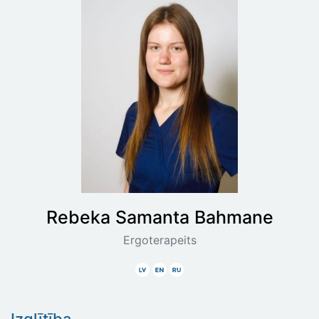
Rebeka Samanta
Bahmane
Ergoterapeits
Latviski
Angliski
Krieviski