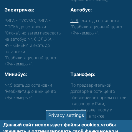
Электричка:
Автобус:
РИГА - ТУКУМС, РИГА -
Nr.6
, ехать до остановки
СЛОКА до остановки
"Реабилитационный центр
"Слока", но затем пересесть
«Яункемеры»".
на автобус Nr. 6 СЛОКА -
ЯУНКЕМЕРИ и ехать до
остановки
"Реабилитационный центр
«Яункемеры»".
Минибус:
Трансфер:
Nr.5
,ехать до остановки
По предварительной
"Реабилитационный центр
договоренности центр
«Яункемеры»".
обеспечивает прием гостей
в аэропорту Риги,
автовокзале, порту и
Privacy settings
вокзале, а также
сопровождение. Просьба
Данный сайт использует файлы cookies,чтобы
звонить, чтобы уточнить
улучшить и оптимизировать cвой функционал и