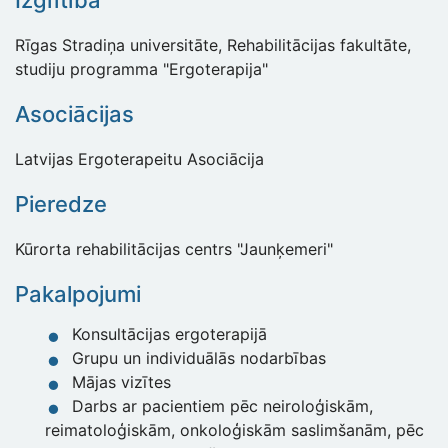
Izglītība
Rīgas Stradiņa universitāte, Rehabilitācijas fakultāte,
studiju programma "Ergoterapija"
Asociācijas
Latvijas Ergoterapeitu Asociācija
Pieredze
Kūrorta rehabilitācijas centrs "Jaunķemeri"
Pakalpojumi
Konsultācijas ergoterapijā
Grupu un individuālās nodarbības
Mājas vizītes
Darbs ar pacientiem pēc neiroloģiskām,
reimatoloģiskām, onkoloģiskām saslimšanām, pēc